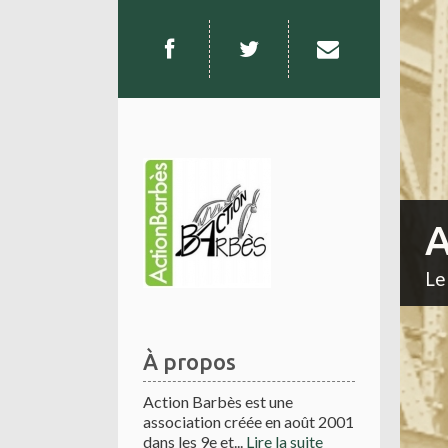
A
Le
À propos
Action Barbès est une
association créée en août 2001
dans les 9e et...
Lire la suite