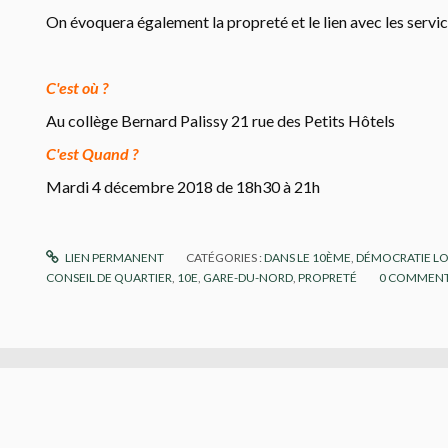
On évoquera également la propreté et le lien avec les service
C'est où ?
Au collège Bernard Palissy 21 rue des Petits Hôtels
C'est Quand ?
Mardi 4 décembre 2018 de 18h30 à 21h
LIEN PERMANENT
CATÉGORIES :
DANS LE 10ÈME
,
DÉMOCRATIE L
CONSEIL DE QUARTIER
,
10E
,
GARE-DU-NORD
,
PROPRETÉ
0
COMMENT