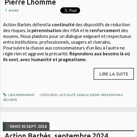
Pierre Lhomme
SHARE
Action Barbès défend la
continuité
des dispositifs de réduction
des risques, la
pérennisation
des HSA et le
renforcement
des
moyens. Nous plaidons pour un dialogue exigeant et respectueux
entre institutions, professionnels, usagers et riverains.
Poursuivre la chasse aux consommateurs d’un lieu à l’autre ne
règle rien et aggrave la précarité.
Répondons aux besoins là où
ils sont, avec humanité et pragmatisme.
LIRE LA SUITE
LIEN PERMANENT
CATÉGORIES :
ACTUALITÉ
,
DANS LE 10ÈME
,
PRÉVENTION &
SÉCURITÉ
10H05
30
SEPT. 2024
Action Barbès, septembre 2024