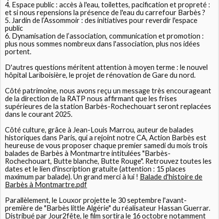
4. Espace public : accès à l'eau, toilettes, pacification et propreté :
et si nous repensions la présence de l'eau du carrefour Barbès ?
5. Jardin de l’Assommoir : des initiatives pour reverdir l'espace
public
6. Dynamisation de l’association, communication et promotion :
plus nous sommes nombreux dans l'association, plus nos idées
portent.
D'autres questions méritent attention à moyen terme : le nouvel
hôpital Lariboisière, le projet de rénovation de Gare du nord.
Côté patrimoine, nous avons reçu un message très encourageant
de la direction de la RATP nous affirmant que les frises
supérieures de la station Barbès-Rochechouart seront replacées
dans le courant 2025.
Côté culture, grâce à Jean-Louis Marrou, auteur de balades
historiques dans Paris, qui a rejoint notre CA, Action Barbès est
heureuse de vous proposer chaque premier samedi du mois trois
balades de Barbès à Montmartre intitulées "Barbès-
Rochechouart, Butte blanche, Butte Rouge". Retrouvez toutes les
dates et le lien d'inscription gratuite (attention : 15 places
maximum par balade). Un grand merci à lui !
Balade d'histoire de
Barbès à Montmartre.pdf
Parallèlement, le Louxor projette le 30 septembre l'avant-
première de "Barbès little Algérie" du réalisateur Hassan Guerrar.
Distribué par Jour2fête, le film sortira le 16 octobre notamment