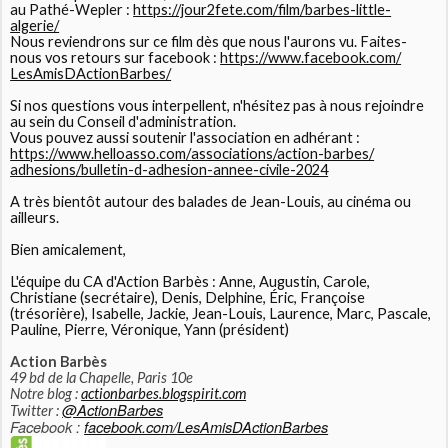
au Pathé-Wepler :
https://jour2fete.com/film/
barbes-little-
algerie/
Nous reviendrons sur ce film dès que nous l'aurons vu. Faites-
nous vos retours sur facebook :
https://www.facebook.com/
LesAmisDActionBarbes/
Si nos questions vous interpellent, n'hésitez pas à nous rejoindre
au sein du Conseil d'administration.
Vous pouvez aussi soutenir l'association en adhérant :
https://www.helloasso.com/
associations/action-barbes/
adhesions/bulletin-d-adhesion-
annee-civile-2024
A très bientôt autour des balades de Jean-Louis, au cinéma ou
ailleurs.
Bien amicalement,
L'équipe du CA d'Action Barbès : Anne, Augustin, Carole,
Christiane (secrétaire), Denis, Delphine, Éric, Françoise
(trésorière), Isabelle, Jackie, Jean-Louis, Laurence, Marc, Pascale,
Pauline, Pierre, Véronique, Yann (président)
Action Barbès
49 bd de la Chapelle, Paris 10e
Notre blog :
actionbarbes.blogspirit.com
@ActionBarbes
Twitter :
Facebook :
facebook.com/
LesAmisDActionBarbes