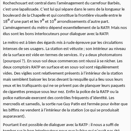
Rochechouart est central dans l’aménagement du carrefour Barbès,
c’est une lapalissade. C’est lui qui sépare dans le sens de la longueur le
boulevard de la Chapelle et qui constitue la frontière visuelle entre le
e
e
e
18
d’une part et les 9
et 10
arrondissements d’autre part.
L’aménagement du métro dépend essentiellement de la RATP. Mais nos
élus sont les bons interlocuteurs pour dialoguer avec la RATP.
Le métro est à bien des égards mis à rude épreuve par les circulations
intenses de ses usagers. La station est vétuste ; son intérieur au niveau
de la surface est vide en termes de services. Il y a deux photomatons
(pourquoi ?). En sous-sol deux commerces ont réussi à se nicher. Les
deux comptoirs RATP en surface et en sous-sol sont régulièrement
vides. Des vigiles sont relativement présents à l’intérieur de la station
mais semblent baisser les bras devant la resquille qui a lieu sous leurs
yeux et les trafiquants qui ne se privent pas de planquer leurs paquets
de cigarettes presque sous leur nez. Enfin la police de la RATP ou la
police nationale exercent des contrôles fréquents d’identité. Les
mercredis et samedis, la sortie rue Guy Patin est fermée pour éviter que
les biffins ne vendent à l’intérieur de la station (ce qui se produisait
auparavant).
Pourtant il est possible de dialoguer avec la RATP : il nous a suffi de