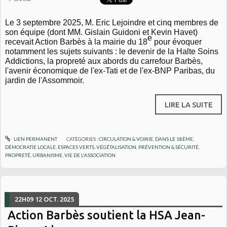
Le 3 septembre 2025, M. Eric Lejoindre et cinq membres de
son équipe (dont MM. Gislain Guidoni et Kevin Havet)
e
recevait Action Barbès à la mairie du 18
pour évoquer
notamment les sujets suivants : le devenir de la Halte Soins
Addictions, la propreté aux abords du carrefour Barbès,
l'avenir économique de l'ex-Tati et de l'ex-BNP Paribas, du
jardin de l'Assommoir.
LIRE LA SUITE
LIEN PERMANENT
CATÉGORIES :
CIRCULATION & VOIRIE
,
DANS LE 18ÈME
,
DÉMOCRATIE LOCALE
,
ESPACES VERTS, VÉGÉTALISATION
,
PRÉVENTION & SÉCURITÉ
,
PROPRETÉ
,
URBANISME
,
VIE DE L'ASSOCIATION
22H09
12
OCT. 2025
Action Barbès soutient la HSA Jean-