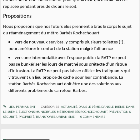
tomber sur le bon interlocuteur pour que la frise qui n’avait pas été
replacée pendant près de dix ans le soit.
Propositions
Nous proposons que nos futurs élus prennent à bras le corps le sujet
du réaménagement du métro Barbès Rochechouart.
vers de nouveaux services, y compris plusieurs toilettes (!),
pour améliorer le confort de la station malgré l’affluence
vers une intermodalité avec l’espace public : la RATP ne peut
pas se bunkériser les jours de marché sous prétexte d’un risque
d’intrusion. La RATP ne peut pas laisser officier les trafiquants qui
y trouvent un lieu propice de cache pour leur contrebande. La
station Barbès-Rochechouart doit être une des solutions aux
différents problèmes du carrefour Barbès.
LIEN PERMANENT
CATÉGORIES :
ACTUALITÉ
,
DANS LE 9ÈME
,
DANS LE 10ÈME
,
DANS
LE 18ÈME
,
ÉLECTIONS MUNICIPALES
,
MÉTRO BARBÈS ROCHCECHOUART
,
PRÉVENTION &
SÉCURITÉ
,
PROPRETÉ
,
TRANSPORTS
,
URBANISME
0
COMMENTAIRE