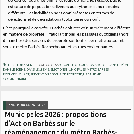
de Rochechouart, les biffins les jours de marché, l’espace public
est saturé de populations diverses aux rythmes et aux besoins
différents. Les incivilités y sont omniprésentes en termes de
déjections et de dégradations (volontaires ou non).
C’est pourquoi le carrefour Barbès doit recevoir un traitement différent
en matière de propreté. Il faudrait tripler les passages quotidiens (hors
dimanches) des services de propreté sur tout le périmètre autour et
sous le métro Barbès-Rochechouart et les rues environnantes.
LIEN PERMANENT
CATÉGORIES :
ACTUALITÉ
,
CIRCULATION & VOIRIE
,
DANS LE 9ÈME
,
DANS LE 10ÈME
,
DANS LE 18ÈME
,
ÉLECTIONS MUNICIPALES
,
MÉTRO BARBÈS
ROCHCECHOUART
,
PRÉVENTION & SÉCURITÉ
,
PROPRETÉ
,
URBANISME
0
COMMENTAIRE
11H01
08
FÉVR. 2026
Municipales 2026 : propositions
d'Action Barbès sur le
réaménagement du métro Barbès-