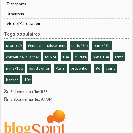
Transports
Urbanisme
Vie de l'Association
Tags populaires
propreté
9ème arrondissement
paris 10e
paris-10e
conseil-de-quartier
louxor
18e
culture
paris 18e
scmr
paris-18e
goutte-d-or
Paris
prévention
9e
voirie
barbès
10e
S'abonner au flux RSS
S'abonner au flux ATOM