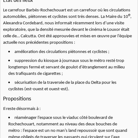
État des lieux
Le carrefour Barbès-Rochechouart est un carrefour où les circulations
e
automobiles, piétonnes et cyclistes sont très denses. La Maire du 10
,
Alexandra Cordebard, nous informait récemment lors d’une visite
exploratoire, que la densité mesurée devant le cinéma le Louxor était
celle de… Calcutta. Ont été approuvées et mises en œuvre par l’équipe
actuelle nos précédentes propositions :
amélioration des circulations piétonnes et cyclistes ;
suppression du kiosque à journaux sous le métro resté trop
longtemps fermé et servant de goulot d’étranglement au milieu
des trafiquants de cigarettes ;
sécurisation de la traversée de la place du Delta pour les
cyclistes (est-ouest et ouest-est).
Propositions
Il reste désormais à :
réaménager l’espace sous le viaduc côté boulevard de
Rochechouart, notamment au niveau des deux bouches de
métro : l’espace est un no man’s land repoussoir que sont quand
même obligés de traverser les passants qui circulent sur l’axe