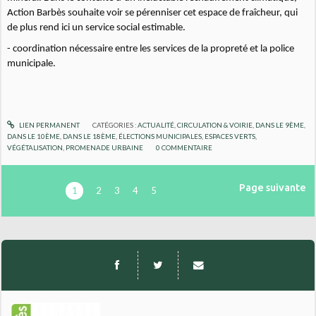
Action Barbès souhaite voir se pérenniser cet espace de fraîcheur, qui
de plus rend ici un service social estimable.
- coordination nécessaire entre les services de la propreté et la police
municipale.
LIEN PERMANENT
CATÉGORIES :
ACTUALITÉ
,
CIRCULATION & VOIRIE
,
DANS LE 9ÈME
,
DANS LE 10ÈME
,
DANS LE 18ÈME
,
ÉLECTIONS MUNICIPALES
,
ESPACES VERTS,
VÉGÉTALISATION
,
PROMENADE URBAINE
0
COMMENTAIRE
Page suivante
1
2
3
4
5