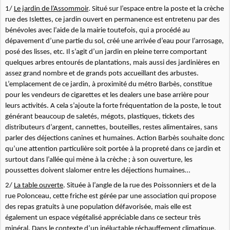
1/
Le jardin de l’Assommoir
. Situé sur l’espace entre la poste et la crèche
rue des Islettes, ce jardin ouvert en permanence est entretenu par des
bénévoles avec l’aide de la mairie toutefois, qui a procédé au
dépavement d’une partie du sol, créé une arrivée d’eau pour l’arrosage,
posé des lisses, etc. Il s’agit d’un jardin en pleine terre comportant
quelques arbres entourés de plantations, mais aussi des jardinières en
assez grand nombre et de grands pots accueillant des arbustes.
L’emplacement de ce jardin, à proximité du métro Barbès, constitue
pour les vendeurs de cigarettes et les dealers une base arrière pour
leurs activités. A cela s’ajoute la forte fréquentation de la poste, le tout
générant beaucoup de saletés, mégots, plastiques, tickets des
distributeurs d’argent, cannettes, bouteilles, restes alimentaires, sans
parler des déjections canines et humaines. Action Barbès souhaite donc
qu’une attention particulière soit portée à la propreté dans ce jardin et
surtout dans l’allée qui mène à la crèche ; à son ouverture, les
poussettes doivent slalomer entre les déjections humaines…
2/
La table ouverte
. Située à l’angle de la rue des Poissonniers et de la
rue Polonceau, cette friche est gérée par une association qui propose
des repas gratuits à une population défavorisée, mais elle est
également un espace végétalisé appréciable dans ce secteur très
minéral. Dans le contexte d’un inéluctable réchauffement climatique,