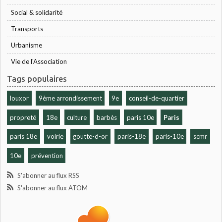
Social & solidarité
Transports
Urbanisme
Vie de l'Association
Tags populaires
louxor
9ème arrondissement
9e
conseil-de-quartier
propreté
18e
culture
barbès
paris 10e
Paris
paris 18e
voirie
goutte-d-or
paris-18e
paris-10e
scmr
10e
prévention
S'abonner au flux RSS
S'abonner au flux ATOM