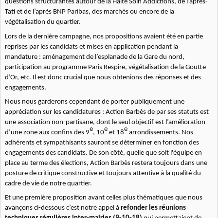
questions structurantes autour de la Halte Soin Addictions, de l’après-
Tati et de l’après BNP Paribas, des marchés ou encore de la
végétalisation du quartier.
Lors de la dernière campagne, nos propositions avaient été en partie
reprises par les candidats et mises en application pendant la
mandature : aménagement de l’esplanade de la Gare du nord,
participation au programme Paris Respire, végétalisation de la Goutte
d’Or, etc. Il est donc crucial que nous obtenions des réponses et des
engagements.
Nous nous garderons cependant de porter publiquement une
appréciation sur les candidatures : Action Barbès de par ses statuts est
une association non-partisane, dont le seul objectif est l’amélioration
e
e
e
d’une zone aux confins des 9
, 10
et 18
arrondissements. Nos
adhérents et sympathisants sauront se déterminer en fonction des
engagements des candidats. De son côté, quelle que soit l'équipe en
place au terme des élections, Action Barbès restera toujours dans une
posture de critique constructive et toujours attentive à la qualité du
cadre de vie de notre quartier.
Et une première proposition avant celles plus thématiques que nous
avançons ci-dessous c’est notre appel à
refonder les réunions