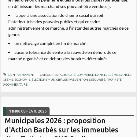
le métro selon un périmètre et des modalités claires (par exemple,
en définissant les marchandises pouvant être vendues ).
l’appel à une association du champ social qui soit
l’interlocutrice des pouvoirs publics et qui encadre
administrativement ce marché, à l’instar des autres marchés de ce
genre.
un nettoyage complet en fin de marché
aucune tolérance de vente à la sauvette en dehors de ce
marché organisé et en dehors des horaires déterminés.
LIEN PERMANENT
CATÉGORIES :
ACTUALITÉ
,
COMMERCE
,
DANS LE 10ÈME
,
DANS LE
18ÈME
,
ECONOMIE
,
ÉLECTIONS MUNICIPALES
,
PRÉVENTION & SÉCURITÉ
,
PROPRETÉ
0
COMMENTAIRE
11H00
08
FÉVR. 2026
Municipales 2026 : proposition
d'Action Barbès sur les immeubles