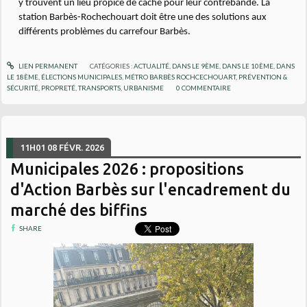
y trouvent un lieu propice de cache pour leur contrebande. La
station Barbès-Rochechouart doit être une des solutions aux
différents problèmes du carrefour Barbès.
LIEN PERMANENT
CATÉGORIES :
ACTUALITÉ
,
DANS LE 9ÈME
,
DANS LE 10ÈME
,
DANS
LE 18ÈME
,
ÉLECTIONS MUNICIPALES
,
MÉTRO BARBÈS ROCHCECHOUART
,
PRÉVENTION &
SÉCURITÉ
,
PROPRETÉ
,
TRANSPORTS
,
URBANISME
0
COMMENTAIRE
11H01
08
FÉVR. 2026
Municipales 2026 : propositions
d'Action Barbès sur l'encadrement du
marché des biffins
SHARE