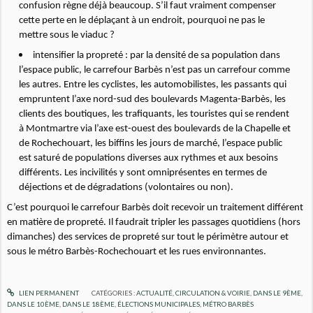
confusion règne déjà beaucoup. S’il faut vraiment compenser
cette perte en le déplaçant à un endroit, pourquoi ne pas le
mettre sous le viaduc ?
intensifier la propreté : par la densité de sa population dans
l’espace public, le carrefour Barbès n’est pas un carrefour comme
les autres. Entre les cyclistes, les automobilistes, les passants qui
empruntent l’axe nord-sud des boulevards Magenta-Barbès, les
clients des boutiques, les trafiquants, les touristes qui se rendent
à Montmartre via l’axe est-ouest des boulevards de la Chapelle et
de Rochechouart, les biffins les jours de marché, l’espace public
est saturé de populations diverses aux rythmes et aux besoins
différents. Les incivilités y sont omniprésentes en termes de
déjections et de dégradations (volontaires ou non).
C’est pourquoi le carrefour Barbès doit recevoir un traitement différent
en matière de propreté. Il faudrait tripler les passages quotidiens (hors
dimanches) des services de propreté sur tout le périmètre autour et
sous le métro Barbès-Rochechouart et les rues environnantes.
LIEN PERMANENT
CATÉGORIES :
ACTUALITÉ
,
CIRCULATION & VOIRIE
,
DANS LE 9ÈME
,
DANS LE 10ÈME
,
DANS LE 18ÈME
,
ÉLECTIONS MUNICIPALES
,
MÉTRO BARBÈS