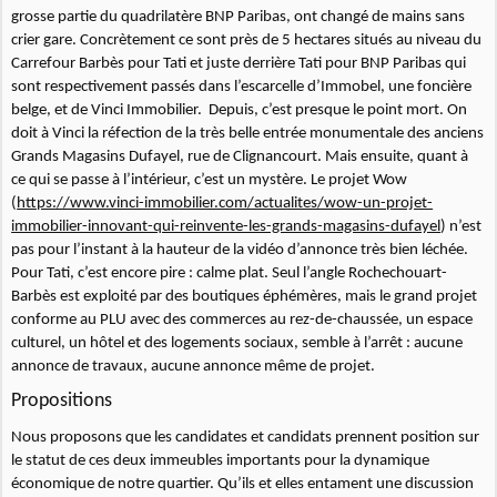
grosse partie du quadrilatère BNP Paribas, ont changé de mains sans
crier gare. Concrètement ce sont près de 5 hectares situés au niveau du
Carrefour Barbès pour Tati et juste derrière Tati pour BNP Paribas qui
sont respectivement passés dans l’escarcelle d’Immobel, une foncière
belge, et de Vinci Immobilier. Depuis, c’est presque le point mort. On
doit à Vinci la réfection de la très belle entrée monumentale des anciens
Grands Magasins Dufayel, rue de Clignancourt. Mais ensuite, quant à
ce qui se passe à l’intérieur, c’est un mystère. Le projet Wow
(
https://www.vinci-immobilier.com/actualites/wow-un-projet-
immobilier-innovant-qui-reinvente-les-grands-magasins-dufayel
) n’est
pas pour l’instant à la hauteur de la vidéo d’annonce très bien léchée.
Pour Tati, c’est encore pire : calme plat. Seul l’angle Rochechouart-
Barbès est exploité par des boutiques éphémères, mais le grand projet
conforme au PLU avec des commerces au rez-de-chaussée, un espace
culturel, un hôtel et des logements sociaux, semble à l’arrêt : aucune
annonce de travaux, aucune annonce même de projet.
Propositions
Nous proposons que les candidates et candidats prennent position sur
le statut de ces deux immeubles importants pour la dynamique
économique de notre quartier. Qu’ils et elles entament une discussion