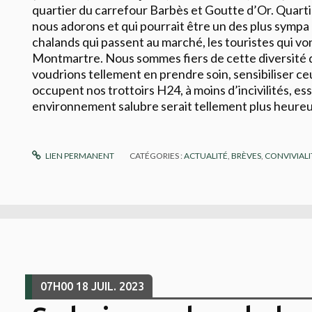
quartier du carrefour Barbès et Goutte d’Or. Quart
nous adorons et qui pourrait être un des plus sympa d
chalands qui passent au marché, les touristes qui vo
Montmartre. Nous sommes fiers de cette diversité d
voudrions tellement en prendre soin, sensibiliser ce
occupent nos trottoirs H24, à moins d’incivilités, e
environnement salubre serait tellement plus heure
LIEN PERMANENT
CATÉGORIES :
ACTUALITÉ
,
BRÈVES
,
CONVIVIALI
07H00
18
JUIL. 2023