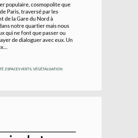
ier populaire, cosmopolite que
e Paris, traversé par les
nt de la Gare du Nord à
ans notre quartier mais nous
ux qui ne font que passer ou
ssayer de dialoguer avec eux. Un
ux…
TÉ
,
ESPACES VERTS, VÉGÉTALISATION