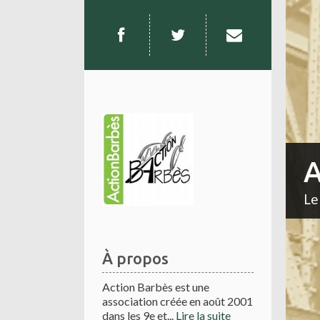
A
Le
À propos
Action Barbès est une
association créée en août 2001
dans les 9e et...
Lire la suite