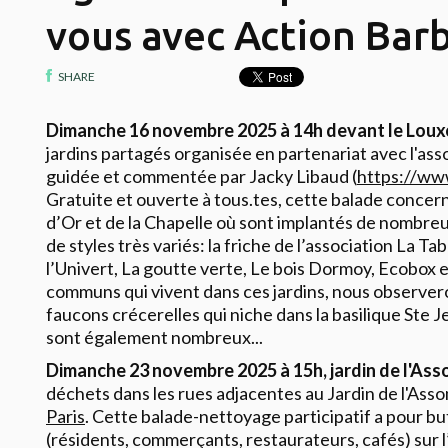
vous avec Action Bar
SHARE
Dimanche 16 novembre 2025 à 14h devant le Loux
jardins partagés organisée en partenariat avec l'asso
guidée et commentée par Jacky Libaud (
https://ww
Gratuite et ouverte à tous.tes, cette balade concern
d’Or et de la Chapelle où sont implantés de nombreu
de styles très variés: la friche de l’association La Tab
l’Univert, La goutte verte, Le bois Dormoy, Ecobox e
communs qui vivent dans ces jardins, nous observer
faucons crécerelles qui niche dans la basilique Ste J
sont également nombreux...
Dimanche 23 novembre 2025 à 15h, jardin de l'As
déchets dans les rues adjacentes au Jardin de l'Ass
Paris
. Cette balade-nettoyage participatif a pour but 
(résidents, commerçants, restaurateurs, cafés) sur l