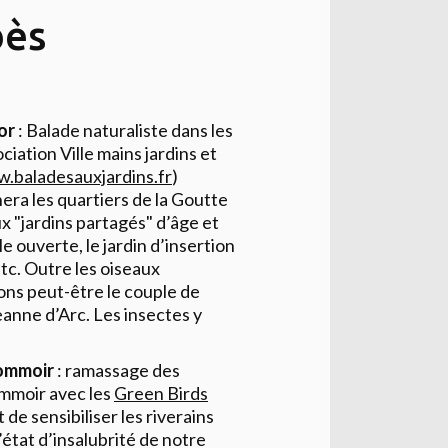
bès
or
: Balade naturaliste dans les
ciation Ville mains jardins et
w.
baladesauxjardins.fr
)
era les quartiers de la Goutte
x "jardins partagés" d’âge et
le ouverte, le jardin d’insertion
tc. Outre les oiseaux
ons peut-être le couple de
eanne d’Arc. Les insectes y
sommoir
: ramassage des
ommoir avec les
Green Birds
de sensibiliser les riverains
’état d’insalubrité de notre