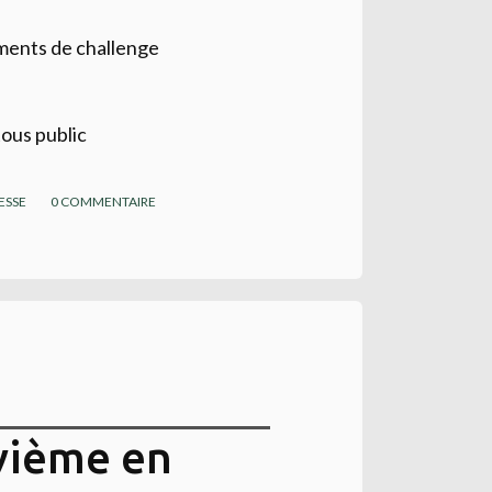
ments de challenge
 tous public
ESSE
0
COMMENTAIRE
vième en