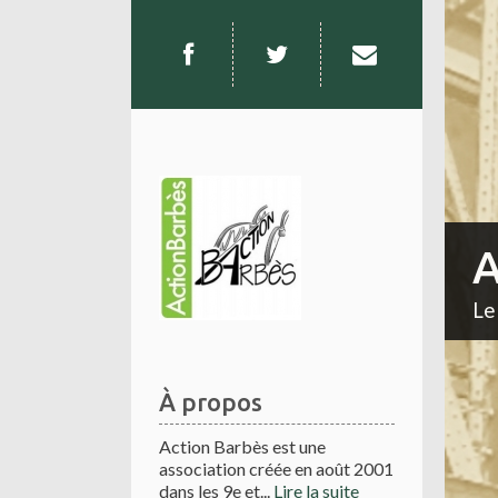
A
Le
À propos
Action Barbès est une
association créée en août 2001
dans les 9e et...
Lire la suite