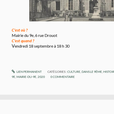
C'est où ?
Mairie du 9e, 6 rue Drouot
C'est quand ?
V
endredi 18 septembre
à 18 h 30
LIEN PERMANENT
CATÉGORIES :
CULTURE
,
DANS LE 9ÈME
,
HISTOI
9E
,
MAIRIE-DU-9E
,
2020
0
COMMENTAIRE