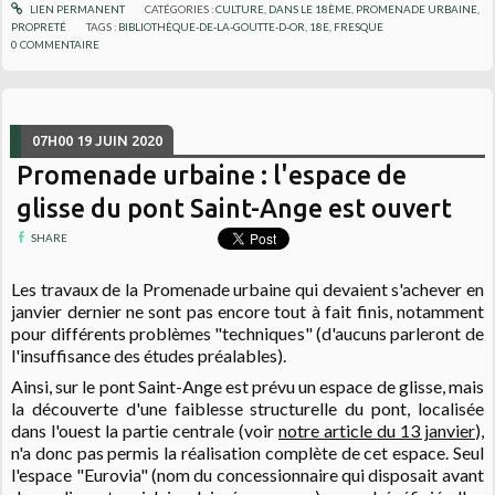
LIEN PERMANENT
CATÉGORIES :
CULTURE
,
DANS LE 18ÈME
,
PROMENADE URBAINE
,
PROPRETÉ
TAGS :
BIBLIOTHÈQUE-DE-LA-GOUTTE-D-OR
,
18E
,
FRESQUE
0
COMMENTAIRE
07H00
19
JUIN 2020
Promenade urbaine : l'espace de
glisse du pont Saint-Ange est ouvert
SHARE
Les travaux de la Promenade urbaine qui devaient s'achever en
janvier dernier ne sont pas encore tout à fait finis, notamment
pour différents problèmes "techniques" (d'aucuns parleront de
l'insuffisance des études préalables).
Ainsi, sur le pont Saint-Ange est prévu un espace de glisse, mais
la découverte d'une faiblesse structurelle du pont, localisée
dans l'ouest la partie centrale (voir
notre article du 13 janvier
),
n'a donc pas permis la réalisation complète de cet espace. Seul
l'espace "Eurovia" (nom du concessionnaire qui disposait avant