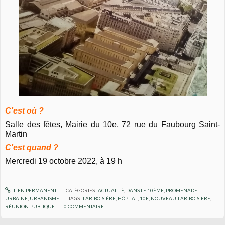
C'est où ?
Salle des fêtes, Mairie du 10e, 72 rue du Faubourg Saint-
Martin
C'est quand ?
Mercredi 19 octobre 2022, à 19 h
LIEN PERMANENT
CATÉGORIES :
ACTUALITÉ
,
DANS LE 10ÈME
,
PROMENADE
URBAINE
,
URBANISME
TAGS :
LARIBOISIÈRE
,
HÔPITAL
,
10E
,
NOUVEAU-LARIBOISIERE
,
RÉUNION-PUBLIQUE
0
COMMENTAIRE