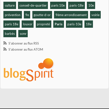
culture
conseil-de-quartier
paris 10e
paris-18e
10e
prévention
9e
goutte-d-or
9ème arrondissement
voirie
paris 18e
louxor
propreté
Paris
paris-10e
18e
barbès
scmr
S'abonner au flux RSS
S'abonner au flux ATOM