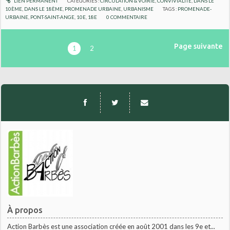
LIEN PERMANENT
CATÉGORIES :
CIRCULATION & VOIRIE
,
CONVIVIALITÉ
,
DANS LE
10ÈME
,
DANS LE 18ÈME
,
PROMENADE URBAINE
,
URBANISME
TAGS :
PROMENADE-
URBAINE
,
PONT-SAINT-ANGE
,
10E
,
18E
0
COMMENTAIRE
Page suivante
1
2
À propos
Action Barbès est une association créée en août 2001 dans les 9e et...