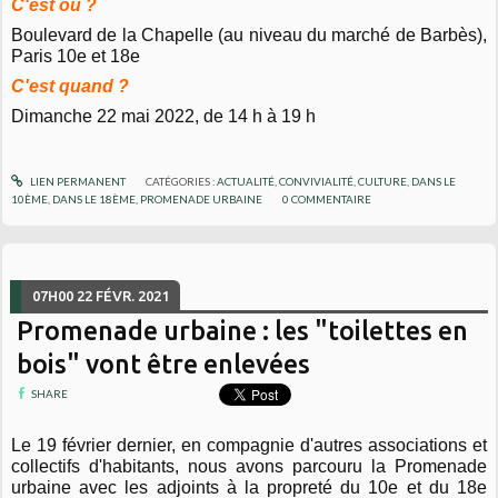
C'est où ?
Boulevard de la Chapelle (au niveau du marché de Barbès),
Paris 10e et 18e
C'est quand ?
Dimanche 22 mai 2022, de 14 h à 19 h
LIEN PERMANENT
CATÉGORIES :
ACTUALITÉ
,
CONVIVIALITÉ
,
CULTURE
,
DANS LE
10ÈME
,
DANS LE 18ÈME
,
PROMENADE URBAINE
0
COMMENTAIRE
07H00
22
FÉVR. 2021
Promenade urbaine : les "toilettes en
bois" vont être enlevées
SHARE
Le 19 février dernier, en compagnie d'autres associations et
collectifs d'habitants, nous avons parcouru la Promenade
urbaine avec les adjoints à la propreté du 10e et du 18e