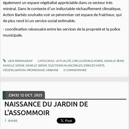
également un espace végétalisé appréciable dans ce secteur très
minéral. Dans le contexte d’un inéluctable réchauffement climatique,
Action Barbès souhaite voir se pérenniser cet espace de fraîcheur, qui
de plus rend ici un service social estimable.
- coordination nécessaire entre les services de la propreté et la police
municipale.
LIEN PERMANENT
CATÉGORIES :
ACTUALITÉ
,
CIRCULATION & VOIRIE
,
DANS LE 9ÈME
,
DANS LE 10ÈME
,
DANS LE 18ÈME
,
ÉLECTIONS MUNICIPALES
,
ESPACES VERTS,
VÉGÉTALISATION
,
PROMENADE URBAINE
0
COMMENTAIRE
23H32
12
OCT. 2025
NAISSANCE DU JARDIN DE
L'ASSOMMOIR
SHARE