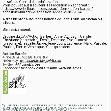
au sein du Conseil d'administration.
Vous pouvez aussi soutenir l'association en adhérant :
https://www.helloasso.com/
associations/action-barbes/
adhesions/bulletin-d-adhesion-
annee-civile-2024
A très bientôt autour des balades de Jean-Louis, au cinéma ou
ailleurs.
Bien amicalement,
L'équipe du CA d'Action Barbès : Anne, Augustin, Carole,
Christiane (secrétaire), Denis, Delphine, Éric, Françoise
(trésorière), Isabelle, Jackie, Jean-Louis, Laurence, Marc, Pascale,
Pauline, Pierre, Véronique, Yann (président)
Action Barbès
49 bd de la Chapelle, Paris 10e
Notre blog :
actionbarbes.blogspirit.com
@ActionBarbes
Twitter :
Facebook :
facebook.com/
LesAmisDActionBarbes
LIEN PERMANENT
CATÉGORIES :
ACTUALITÉ
,
CULTURE
,
DANS LE 9ÈME
,
DANS LE
10ÈME
,
DANS LE 18ÈME
,
ENVIRONNEMENT
,
ESPACES VERTS, VÉGÉTALISATION
,
PRÉVENTION & SÉCURITÉ
,
PROPRETÉ
,
VIE DE L'ASSOCIATION