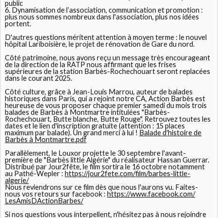
public
6. Dynamisation de l’association, communication et promotion :
plus nous sommes nombreux dans l'association, plus nos idées
portent.
D'autres questions méritent attention à moyen terme : le nouvel
hôpital Lariboisière, le projet de rénovation de Gare du nord.
Côté patrimoine, nous avons reçu un message très encourageant
de la direction de la RATP nous affirmant que les frises
supérieures de la station Barbès-Rochechouart seront replacées
dans le courant 2025.
Côté culture, grâce à Jean-Louis Marrou, auteur de balades
historiques dans Paris, qui a rejoint notre CA, Action Barbès est
heureuse de vous proposer chaque premier samedi du mois trois
balades de Barbès à Montmartre intitulées "Barbès-
Rochechouart, Butte blanche, Butte Rouge". Retrouvez toutes les
dates et le lien d'inscription gratuite (attention : 15 places
maximum par balade). Un grand merci à lui !
Balade d'histoire de
Barbès à Montmartre.pdf
Parallèlement, le Louxor projette le 30 septembre l'avant-
première de "Barbès little Algérie" du réalisateur Hassan Guerrar.
Distribué par Jour2fête, le film sortira le 16 octobre notamment
au Pathé-Wepler :
https://jour2fete.com/film/
barbes-little-
algerie/
Nous reviendrons sur ce film dès que nous l'aurons vu. Faites-
nous vos retours sur facebook :
https://www.facebook.com/
LesAmisDActionBarbes/
Si nos questions vous interpellent, n'hésitez pas à nous rejoindre