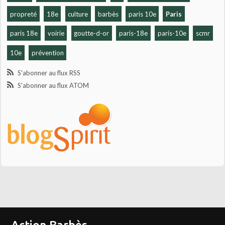
propreté
18e
culture
barbès
paris 10e
Paris
paris 18e
voirie
goutte-d-or
paris-18e
paris-10e
scmr
10e
prévention
S'abonner au flux RSS
S'abonner au flux ATOM