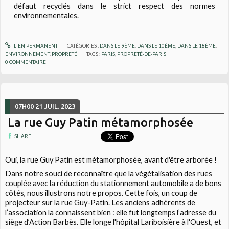
défaut recyclés dans le strict respect des normes
environnementales.
LIEN PERMANENT
CATÉGORIES :
DANS LE 9ÈME
,
DANS LE 10ÈME
,
DANS LE 18ÈME
,
ENVIRONNEMENT
,
PROPRETÉ
TAGS :
PARIS
,
PROPRETÉ-DE-PARIS
0
COMMENTAIRE
07H00
21
JUIL. 2023
La rue Guy Patin métamorphosée
SHARE
Oui, la rue Guy Patin est métamorphosée, avant d'être arborée !
Dans notre souci de reconnaître que la végétalisation des rues
couplée avec la réduction du stationnement automobile a de bons
côtés, nous illustrons notre propos. Cette fois, un coup de
projecteur sur la rue Guy-Patin. Les anciens adhérents de
l’association la connaissent bien : elle fut longtemps l’adresse du
siège d’Action Barbès. Elle longe l'hôpital Lariboisière à l'Ouest, et