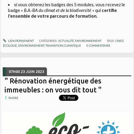
si vous obtenez les badges des 5 modules, vous recevez le
badge
«
B.A.-BA du climat et de la biodiversité
»
qui
certifie
l'ensemble de votre parcours de formation
.
LIEN PERMANENT
CATÉGORIES :
ACTUALITÉ
,
ENVIRONNEMENT
TAGS :
CNED
,
ÉCOLOGIE
,
ENVIRONNEMENT
,
TRANSITION-CLIMATIQUE
0
COMMENTAIRE
07H00
23
JUIN 2023
" Rénovation énergétique des
immeubles : on vous dit tout "
SHARE