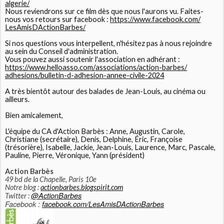
algerie/
Nous reviendrons sur ce film dès que nous l'aurons vu. Faites-
nous vos retours sur facebook :
https://www.facebook.com/
LesAmisDActionBarbes/
Si nos questions vous interpellent, n'hésitez pas à nous rejoindre
au sein du Conseil d'administration.
Vous pouvez aussi soutenir l'association en adhérant :
https://www.helloasso.com/
associations/action-barbes/
adhesions/bulletin-d-adhesion-
annee-civile-2024
A très bientôt autour des balades de Jean-Louis, au cinéma ou
ailleurs.
Bien amicalement,
L'équipe du CA d'Action Barbès : Anne, Augustin, Carole,
Christiane (secrétaire), Denis, Delphine, Éric, Françoise
(trésorière), Isabelle, Jackie, Jean-Louis, Laurence, Marc, Pascale,
Pauline, Pierre, Véronique, Yann (président)
Action Barbès
49 bd de la Chapelle, Paris 10e
Notre blog :
actionbarbes.blogspirit.com
@ActionBarbes
Twitter :
Facebook :
facebook.com/
LesAmisDActionBarbes