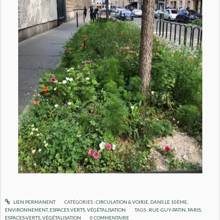
LIEN PERMANENT
CATÉGORIES :
CIRCULATION & VOIRIE
,
DANS LE 10ÈME
,
ENVIRONNEMENT
,
ESPACES VERTS, VÉGÉTALISATION
TAGS :
RUE-GUY-PATIN
,
PARIS
,
ESPACES-VERTS
,
VÉGÉTALISATION
0
COMMENTAIRE