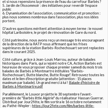
et si nous repensions la présence de l'eau du carrefour Barbès ?
5. Jardin de l’Assommoir : des initiatives pour reverdir l'espace
public
6. Dynamisation de l’association, communication et promotion :
plus nous sommes nombreux dans l'association, plus nos idées
portent.
D'autres questions méritent attention à moyen terme : le nouvel
hôpital Lariboisière, le projet de rénovation de Gare du nord.
Côté patrimoine, nous avons reçu un message très encourageant
de la direction de la RATP nous affirmant que les frises
supérieures de la station Barbès-Rochechouart seront replacées
dans le courant 2025.
Côté culture, grâce à Jean-Louis Marrou, auteur de balades
historiques dans Paris, qui a rejoint notre CA, Action Barbès est
heureuse de vous proposer chaque premier samedi du mois trois
balades de Barbès à Montmartre intitulées "Barbès-
Rochechouart, Butte blanche, Butte Rouge". Retrouvez toutes les
dates et le lien d'inscription gratuite (attention : 15 places
maximum par balade). Un grand merci à lui !
Balade d'histoire de
Barbès à Montmartre.pdf
Parallèlement, le Louxor projette le 30 septembre l'avant-
première de "Barbès little Algérie" du réalisateur Hassan Guerrar.
Distribué par Jour2fête, le film sortira le 16 octobre notamment
au Pathé-Wepler :
https://jour2fete.com/film/
barbes-little-