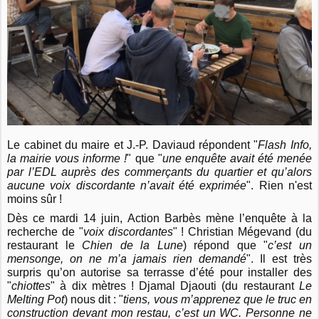
Le cabinet du maire et J.-P. Daviaud répondent "
Flash Info,
la mairie vous informe !
" que "
une enquête avait été menée
par l’EDL auprès des commerçants du quartier et qu’alors
aucune voix discordante n’avait été exprimée
". Rien n'est
moins sûr !
Dès ce mardi 14 juin, Action Barbès mène l’enquête à la
recherche de "
voix discordantes
" ! Christian Mégevand (du
restaurant le
Chien de la Lune
) répond que "
c’est un
mensonge, on ne m’a jamais rien demandé
". Il est très
surpris qu’on autorise sa terrasse d’été pour installer des
"
chiottes
" à dix mètres ! Djamal Djaouti (du restaurant
Le
Melting Pot
) nous dit : "
tiens, vous m’apprenez que le truc en
construction devant mon restau, c’est un WC. Personne ne