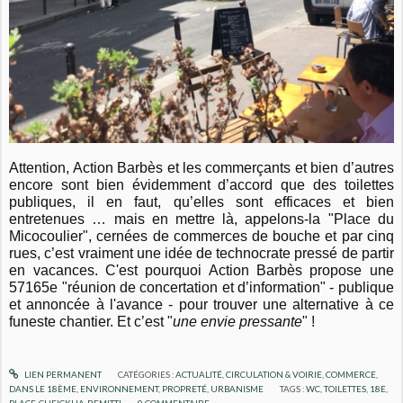
Attention, Action Barbès et les commerçants et bien d’autres
encore sont bien évidemment d’accord que des toilettes
publiques, il en faut, qu’elles sont efficaces et bien
entretenues … mais en mettre là, appelons-la "Place du
Micocoulier", cernées de commerces de bouche et par cinq
rues, c’est vraiment une idée de technocrate pressé de partir
en vacances. C'est pourquoi
Action Barbès propose une
57165e "réunion de concertation et d’information" - publique
et annoncée à l'avance - pour trouver une alternative à ce
funeste chantier. Et c’est "
une envie pressante
" !
LIEN PERMANENT
CATÉGORIES :
ACTUALITÉ
,
CIRCULATION & VOIRIE
,
COMMERCE
,
DANS LE 18ÈME
,
ENVIRONNEMENT
,
PROPRETÉ
,
URBANISME
TAGS :
WC
,
TOILETTES
,
18E
,
PLACE-CHEICKHA-REMITTI
0
COMMENTAIRE