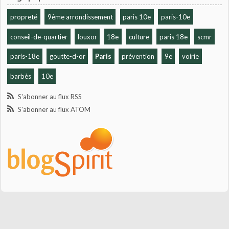
propreté
9ème arrondissement
paris 10e
paris-10e
conseil-de-quartier
louxor
18e
culture
paris 18e
scmr
paris-18e
goutte-d-or
Paris
prévention
9e
voirie
barbès
10e
S'abonner au flux RSS
S'abonner au flux ATOM