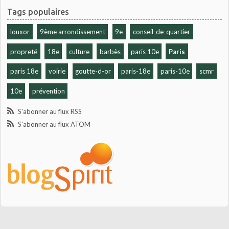
Tags populaires
louxor
9ème arrondissement
9e
conseil-de-quartier
propreté
18e
culture
barbès
paris 10e
Paris
paris 18e
voirie
goutte-d-or
paris-18e
paris-10e
scmr
10e
prévention
S'abonner au flux RSS
S'abonner au flux ATOM