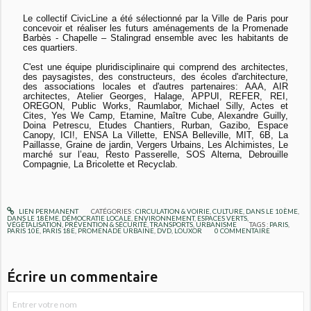
Le collectif CivicLine a été sélectionné par la Ville de Paris pour
concevoir et réaliser les futurs aménagements de la Promenade
Barbès - Chapelle – Stalingrad ensemble avec les habitants de
ces quartiers.
C'est une équipe pluridisciplinaire qui comprend des architectes,
des paysagistes, des constructeurs, des écoles d'architecture,
des associations local
es et d'autres partenaires: AAA, AIR
architectes, Atelier Georges, Halage, APPUI, REFER, REI,
OREGON, Public Works, Raumlabor, Michael Silly, Actes et
Cites, Yes We Camp, Etamine, Maître Cube, Alexandre Guilly,
Doina Petrescu, Etudes Chantiers, Rurban, Gazibo, Espace
Canopy, ICI!, ENSA La Villette, ENSA Belleville, MIT, 6B, La
Paillasse, Graine de jardin, Vergers Urbains, Les Alchimistes, Le
marché sur l’eau, Resto Passerelle, SOS Alterna, Debrouille
Compagnie, La Bricolette et Recyclab.
LIEN PERMANENT
CATÉGORIES :
CIRCULATION & VOIRIE
,
CULTURE
,
DANS LE 10ÈME
,
DANS LE 18ÈME
,
DÉMOCRATIE LOCALE
,
ENVIRONNEMENT
,
ESPACES VERTS,
VÉGÉTALISATION
,
PRÉVENTION & SÉCURITÉ
,
TRANSPORTS
,
URBANISME
TAGS :
PARIS
,
PARIS 10E
,
PARIS 18E
,
PROMENADE URBAINE
,
DVD
,
LOUXOR
0
COMMENTAIRE
Écrire un commentaire