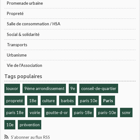
Promenade urbaine
Propreté
Salle de consommation / HSA
Social & solidarité
Transports
Urbanisme
Vie de l'Association
Tags populaires
louxor
9ème arrondissement
9e
conseil-de-quartier
propreté
18e
culture
barbès
paris 10e
Paris
paris 18e
voirie
goutte-d-or
paris-18e
paris-10e
scmr
10e
prévention
S'abonner au flux RSS