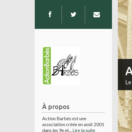
A
Le
À propos
Action Barbès est une
association créée en août 2001
dans les 9e et...
Lire la suite