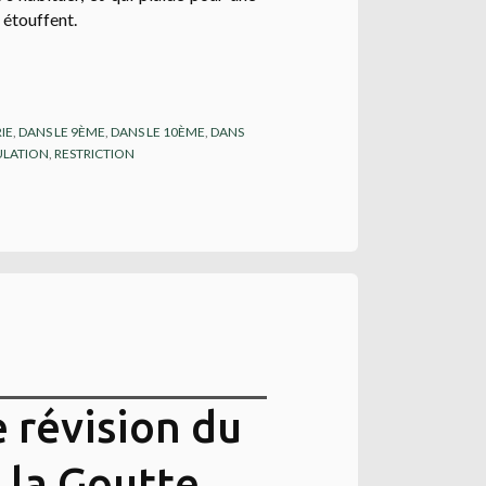
 étouffent.
IE
,
DANS LE 9ÈME
,
DANS LE 10ÈME
,
DANS
ULATION
,
RESTRICTION
e révision du
e la Goutte