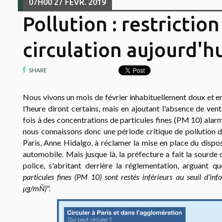
07H00
27
FÉVR. 2019
Pollution : restriction
circulation aujourd'h
SHARE
Nous vivons un mois de février inhabituellement doux et en
l'heure diront certains, mais en ajoutant l'absence de ven
fois à des concentrations de particules fines (PM 10) alarm
nous connaissons donc une période critique de pollution de 
Paris, Anne Hidalgo, à réclamer la mise en place du disposi
automobile. Mais jusque là, la préfecture a fait la sourde o
police, s'abritant derrière la réglementation, arguant qu
particules fines (PM 10) sont restés inférieurs au seuil d’
μg/mÑ)
"
.