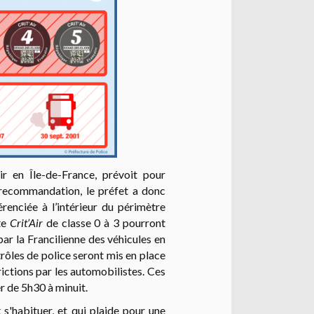
air en Île-de-France, prévoit pour
recommandation, le préfet a donc
érenciée à l’intérieur du périmètre
tte
Crit’Air
de classe 0 à 3
pourront
ar la Francilienne des véhicules en
les de police seront mis en place
rictions par les automobilistes. Ces
r de 5h30 à minuit.
 s'habituer, et qui plaide pour une