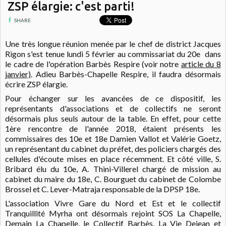
ZSP élargie: c'est parti!
SHARE
Une très longue réunion menée par le chef de district Jacques
Rigon s'est tenue lundi 5 février au commissariat du 20e dans
le cadre de l'opération Barbès Respire (voir notre
article du 8
janvier)
. Adieu Barbès-Chapelle Respire, il faudra désormais
écrire ZSP élargie.
Pour échanger sur les avancées de ce dispositif, les
représentants d'associations et de collectifs ne seront
désormais plus seuls autour de la table. En effet, pour cette
1ère rencontre de l'année 2018, étaient présents les
commissaires des 10e et 18e Damien Vallot et Valérie Goetz,
un représentant du cabinet du préfet, des policiers chargés des
cellules d'écoute mises en place récemment. Et côté ville, S.
Bribard élu du 10e, A. Thini-Villerel chargé de mission au
cabinet du maire du 18e, C. Bourguet du cabinet de Colombe
Brossel et C. Lever-Matraja responsable de la DPSP 18e.
L'association Vivre Gare du Nord et Est et le collectif
Tranquillité Myrha ont désormais rejoint SOS La Chapelle,
Demain La Chapelle, le Collectif Barbès, La Vie Dejean et