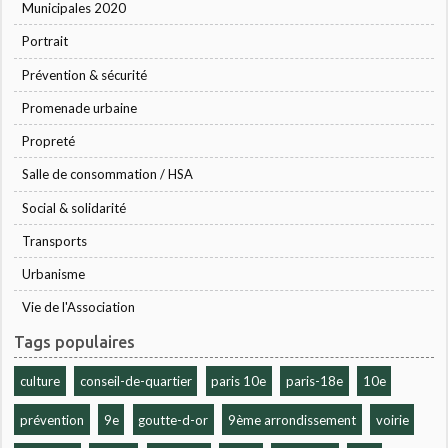
Municipales 2020
Portrait
Prévention & sécurité
Promenade urbaine
Propreté
Salle de consommation / HSA
Social & solidarité
Transports
Urbanisme
Vie de l'Association
Tags populaires
culture
conseil-de-quartier
paris 10e
paris-18e
10e
prévention
9e
goutte-d-or
9ème arrondissement
voirie