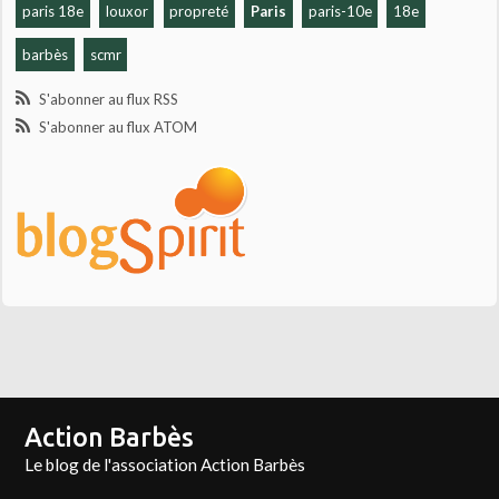
paris 18e
louxor
propreté
Paris
paris-10e
18e
barbès
scmr
S'abonner au flux RSS
S'abonner au flux ATOM
Action Barbès
Le blog de l'association Action Barbès