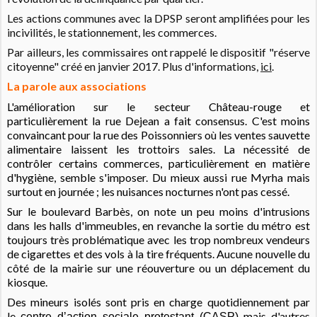
Les actions communes avec la DPSP seront amplifiées pour les
incivilités, le stationnement, les commerces.
Par ailleurs, les commissaires ont rappelé le dispositif "réserve
citoyenne" créé en janvier 2017. Plus d'informations,
ici
.
La parole aux associations
L'amélioration sur le secteur Château-rouge et
particulièrement la rue Dejean a fait consensus. C'est moins
convaincant pour la rue des Poissonniers où les ventes sauvette
alimentaire laissent les trottoirs sales. La nécessité de
contrôler certains commerces, particulièrement en matière
d'hygiène, semble s'imposer. Du mieux aussi rue Myrha mais
surtout en journée ; les nuisances nocturnes n'ont pas cessé.
Sur le boulevard Barbès, on note un peu moins d'intrusions
dans les halls d'immeubles, en revanche la sortie du métro est
toujours très problématique avec les trop nombreux vendeurs
de cigarettes et des vols à la tire fréquents. Aucune nouvelle du
côté de la mairie sur une réouverture ou un déplacement du
kiosque.
Des mineurs isolés sont pris en charge quotidiennement par
le
mais d'autres
centre d’action sociale protestant (CASP)