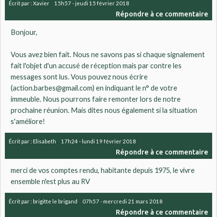
Écrit par :
Xavier
15h57
-
jeudi 15
février 2018
Répondre à ce commentaire
Bonjour,
Vous avez bien fait. Nous ne savons pas si chaque signalement
fait l'objet d'un accusé de réception mais par contre les
messages sont lus. Vous pouvez nous écrire
(action.barbes@gmail.com) en indiquant le n° de votre
immeuble. Nous pourrons faire remonter lors de notre
prochaine réunion. Mais dites nous également si la situation
s'améliore!
Écrit par :
Elisabeth
17h24
-
lundi 19
février 2018
Répondre à ce commentaire
merci de vos comptes rendu, habitante depuis 1975, le vivre
ensemble n'est plus au RV
Écrit par :
brigitte le brigand
07h57
-
mercredi 21
mars 2018
Répondre à ce commentaire