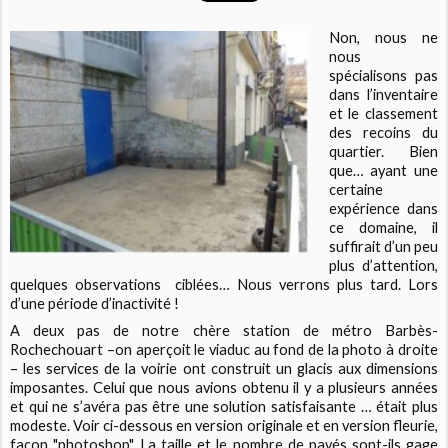
Non, nous ne
nous
spécialisons pas
dans l’inventaire
et le classement
des recoins du
quartier. Bien
que… ayant une
certaine
expérience dans
ce domaine, il
suffirait d’un peu
plus d’attention,
quelques observations
ciblées… Nous verrons plus tard. Lors
d’une période d’inactivité !
A deux pas de notre chère station de métro Barbès-
Rochechouart –on aperçoit le viaduc au fond de la photo à droite
– les services de la voirie ont construit un glacis aux dimensions
imposantes. Celui que nous avions obtenu il y a plusieurs années
et qui ne s’avéra pas être une solution satisfaisante … était plus
modeste. Voir ci-dessous en version originale et en version fleurie,
façon "photoshop". La taille et le nombre de pavés sont-ils gage