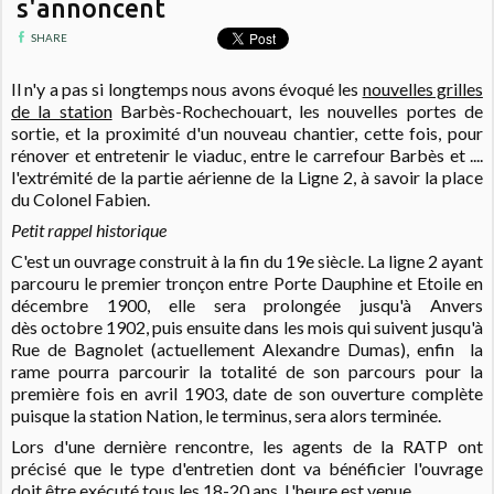
s'annoncent
SHARE
Il n'y a pas si longtemps nous avons évoqué les
nouvelles grilles
de la station
Barbès-Rochechouart, les nouvelles portes de
sortie, et la proximité d'un nouveau chantier, cette fois, pour
rénover et entretenir le viaduc, entre le carrefour Barbès et ....
l'extrémité de la partie aérienne de la Ligne 2, à savoir la place
du Colonel Fabien.
Petit rappel historique
C'est un ouvrage construit à la fin du 19e siècle. La ligne 2 ayant
parcouru le premier tronçon entre Porte Dauphine et Etoile en
décembre 1900, elle sera prolongée jusqu'à Anvers
dès octobre 1902, puis ensuite dans les mois qui suivent jusqu'à
Rue de Bagnolet (actuellement Alexandre Dumas), enfin la
rame pourra parcourir la totalité de son parcours pour la
première fois en avril 1903, date de son ouverture complète
puisque la station Nation, le terminus, sera alors terminée.
Lors d'une dernière rencontre, les agents de la RATP ont
précisé que le type d'entretien dont va bénéficier l'ouvrage
doit être exécuté tous les 18-20 ans. L'heure est venue.