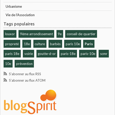
Urbanisme
Vie de l'Association
Tags populaires
louxor
9ème arrondissement
9e
conseil-de-quartier
propreté
18e
culture
barbès
paris 10e
Paris
paris 18e
voirie
goutte-d-or
paris-18e
paris-10e
scmr
10e
prévention
S'abonner au flux RSS
S'abonner au flux ATOM