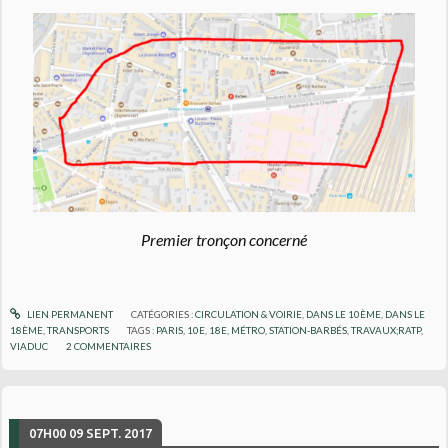
Premier tronçon concerné
LIEN PERMANENT
CATÉGORIES :
CIRCULATION & VOIRIE
,
DANS LE 10ÈME
,
DANS LE
18ÈME
,
TRANSPORTS
TAGS :
PARIS
,
10E
,
18E
,
MÉTRO
,
STATION-BARBÉS
,
TRAVAUX;RATP
,
VIADUC
2
COMMENTAIRES
07H00
09
SEPT. 2017