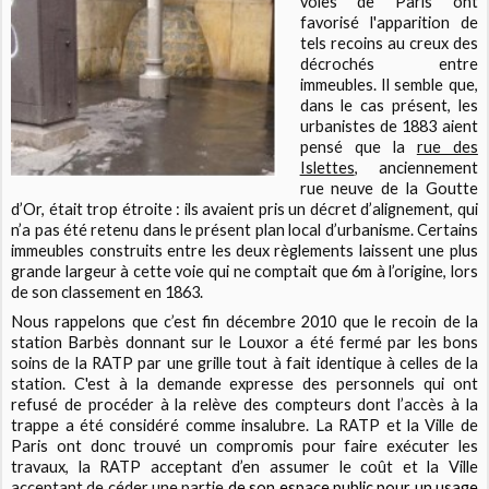
voies de Paris ont
favorisé l'apparition de
tels recoins au creux des
décrochés entre
immeubles. Il semble que,
dans le cas présent, les
urbanistes de 1883 aient
pensé que la
rue des
Islettes
, anciennement
rue neuve de la Goutte
d’Or, était trop étroite : ils avaient pris un décret d’alignement, qui
n’a pas été retenu dans le présent plan local d’urbanisme. Certains
immeubles construits entre les deux règlements laissent une plus
grande largeur à cette voie qui ne comptait que 6m à l’origine, lors
de son classement en 1863.
Nous rappelons que c’est fin décembre 2010 que le recoin de la
station Barbès donnant sur le Louxor a été fermé par les bons
soins de la RATP par une grille tout à fait identique à celles de la
station. C'est à la demande expresse des personnels qui ont
refusé de procéder à la relève des compteurs dont l’accès à la
trappe a été considéré comme insalubre. La RATP et la Ville de
Paris ont donc trouvé un compromis pour faire exécuter les
travaux, la RATP acceptant d’en assumer le coût et la Ville
acceptant de céder une partie
de son espace public pour un usage