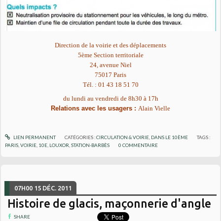
Direction de la voirie et des déplacements
5ème Section territoriale
24, avenue Niel
75017 Paris
Tél. : 01 43 18 51 70
du lundi au vendredi
de 8h30 à 17h
Relations avec les usagers :
Alain Vielle
LIEN PERMANENT
CATÉGORIES :
CIRCULATION & VOIRIE
,
DANS LE 10ÈME
TAGS :
PARIS
,
VOIRIE
,
10E
,
LOUXOR
,
STATION-BARBÈS
0
COMMENTAIRE
07H00
15
DÉC. 2011
Histoire de glacis, maçonnerie d'angle
SHARE