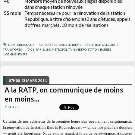
40
Nombre moyen de nouveaux sièges disponibles
dans chaque station rénovée
55 mois
Temps nécessaire pour la rénovation de la station
République, à titre d'exemple (2 ans d’études, appels
d’offres, marchés, 18 mois de réalisation)
LIEN PERMANENT
CATÉGORIES :
DANS LE 18ÈME
,
PRÉVENTION & SÉCURITÉ
,
TRANSPORTS
TAGS :
PARIS
,
18E
,
MÉTROPOLITAIN
,
MÉTRO
,
STATION-BARBÈS
1
COMMENTAIRE
07H00
13
MARS 2014
A la RATP, on communique de moins
en moins...
SHARE
Certains de nos adhérents de la première heure s'en souviennent certainement,
la rénovation de la station Barbès Rochechouart — un de nos premiers dossiers
— avait été laborieuse. Nous avions réussi, à force de persévérance, à trouver