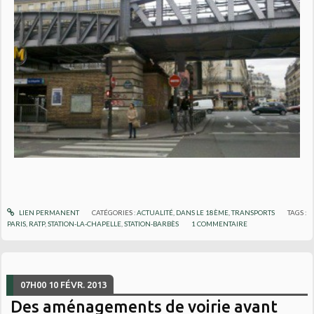
LIEN PERMANENT
CATÉGORIES :
ACTUALITÉ
,
DANS LE 18ÈME
,
TRANSPORTS
TAGS :
PARIS
,
RATP
,
STATION-LA-CHAPELLE
,
STATION-BARBÈS
1
COMMENTAIRE
07H00
10
FÉVR. 2013
Des aménagements de voirie avant