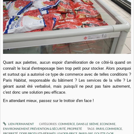
Quant aux palettes, aucun espoir d'amélioration de ce côté-là quand on
connaît le local d'entreposage bien trop petit pour stocker. Alors pourquoi
et surtout qui a autorisé ce type de commerce avec de telles conditions ?
Paris Habitat, responsable du bâtiment ? Les services de la ville ? Le
gérant aurait été verbalisé, mais puisqu'il ne peut pas faire autrement,
c'est donc une solution peu efficace.
En attendant mieux, passez sur le trottoir d'en face !
LIEN PERMANENT
CATÉGORIES :
COMMERCE
,
DANS LE 18ÈME
,
ECONOMIE
,
ENVIRONNEMENT
,
PRÉVENTION & SÉCURITÉ
,
PROPRETÉ
TAGS :
PARIS
,
COMMERCE
,
PROPRETÉ
,
DDPP
,
PRODUITS-PÉRIMÉS
,
LEADER-PRICE
,
PARIS-18E
,
GOUTTE-D-OR