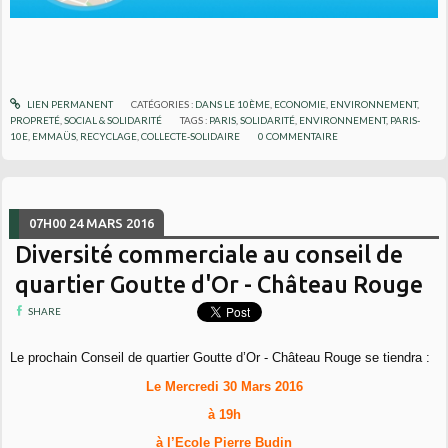
LIEN PERMANENT
CATÉGORIES :
DANS LE 10ÈME
,
ECONOMIE
,
ENVIRONNEMENT
,
PROPRETÉ
,
SOCIAL & SOLIDARITÉ
TAGS :
PARIS
,
SOLIDARITÉ
,
ENVIRONNEMENT
,
PARIS-
10E
,
EMMAÜS
,
RECYCLAGE
,
COLLECTE-SOLIDAIRE
0
COMMENTAIRE
07H00
24
MARS 2016
Diversité commerciale au conseil de
quartier Goutte d'Or - Château Rouge
SHARE
Le prochain Conseil de quartier Goutte d’Or - Château Rouge se tiendra :
Le Mercredi 30 Mars 2016
à 19h
à l’Ecole Pierre Budin