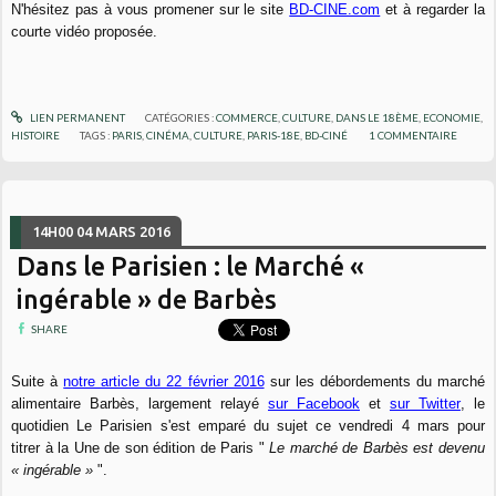
N'hésitez pas à vous promener sur le site
BD-CINE.com
et à regarder la
courte vidéo proposée.
LIEN PERMANENT
CATÉGORIES :
COMMERCE
,
CULTURE
,
DANS LE 18ÈME
,
ECONOMIE
,
HISTOIRE
TAGS :
PARIS
,
CINÉMA
,
CULTURE
,
PARIS-18E
,
BD-CINÉ
1
COMMENTAIRE
14H00
04
MARS 2016
Dans le Parisien : le Marché «
ingérable » de Barbès
SHARE
Suite à
notre article du 22 février 2016
sur les débordements du marché
alimentaire Barbès, largement relayé
sur Facebook
et
sur Twitter
, le
quotidien Le Parisien s'est emparé du sujet ce vendredi 4 mars pour
titrer à la Une de son édition de Paris "
Le marché de Barbès est devenu
« ingérable »
".