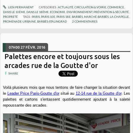
LIEN PERMANENT
CATÉGORIES :
ACTUALITÉ
,
CIRCULATION & VOIRIE
,
COMMERCE
,
DANS LE 10ÈME
,
DANS LE 18ÈME
,
ECONOMIE
,
ENVIRONNEMENT
,
PRÉVENTION & SÉCURITÉ
,
PROPRETÉ
TAGS :
PARIS
,
PARIS-10E
,
PARIS-18E
,
BARBÈS
,
MARCHÉ-BARBÈS
,
LA-CHAPELLE
,
PROMENADE-URBAINE
,
BARBÈS-STALINGRAD
2
COMMENTAIRES
07H00
27
FÉVR. 2016
Palettes encore et toujours sous les
arcades rue de la Goutte d'or
SHARE
Voilà plusieurs mois que nous tentons de faire changer la situation devant
le
Leader Price Paris-Goutte d'or
situé au
12-14 rue de la Goutte d'or
. Les
palettes et cartons s'entassent quotidiennement ajoutant à la saleté
repoussante des arcades.