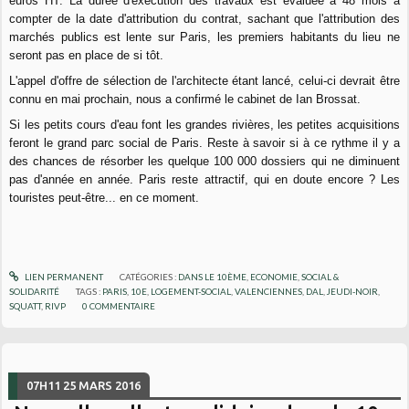
euros HT. La durée d'exécution des travaux est évaluée à 48 mois à
compter de la date d'attribution du contrat, sachant que l'attribution des
marchés publics est lente sur Paris, les premiers habitants du lieu ne
seront pas en place de si tôt.
L'appel d'offre de sélection de l'architecte étant lancé, celui-ci devrait être
connu en mai prochain, nous a confirmé le cabinet de Ian Brossat.
Si les petits cours d'eau font les grandes rivières, les petites acquisitions
feront le grand parc social de Paris. Reste à savoir si à ce rythme il y a
des chances de résorber les quelque 100 000 dossiers qui ne diminuent
pas d'année en année. Paris reste attractif, qui en doute encore ? Les
touristes peut-être... en ce moment.
LIEN PERMANENT
CATÉGORIES :
DANS LE 10ÈME
,
ECONOMIE
,
SOCIAL &
SOLIDARITÉ
TAGS :
PARIS
,
10E
,
LOGEMENT-SOCIAL
,
VALENCIENNES
,
DAL
,
JEUDI-NOIR
,
SQUATT
,
RIVP
0
COMMENTAIRE
07H11
25
MARS 2016