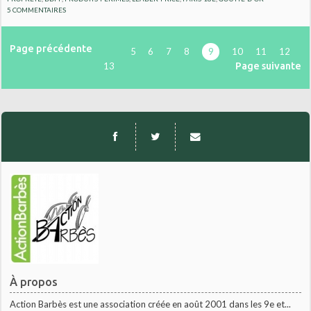
5
COMMENTAIRES
Page précédente
5
6
7
8
9
10
11
12
Page suivante
13
À propos
Action Barbès est une association créée en août 2001 dans les 9e et...