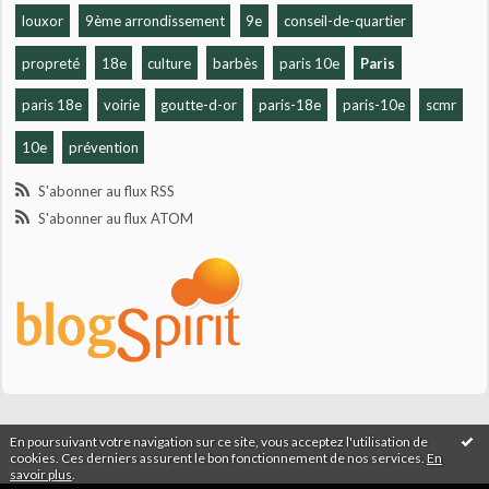
louxor
9ème arrondissement
9e
conseil-de-quartier
propreté
18e
culture
barbès
paris 10e
Paris
paris 18e
voirie
goutte-d-or
paris-18e
paris-10e
scmr
10e
prévention
S'abonner au flux RSS
S'abonner au flux ATOM
En poursuivant votre navigation sur ce site, vous acceptez l'utilisation de
cookies. Ces derniers assurent le bon fonctionnement de nos services.
En
savoir plus
.