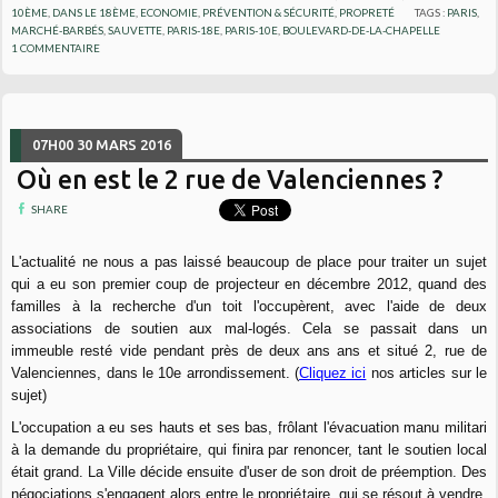
10ÈME
,
DANS LE 18ÈME
,
ECONOMIE
,
PRÉVENTION & SÉCURITÉ
,
PROPRETÉ
TAGS :
PARIS
,
MARCHÉ-BARBÉS
,
SAUVETTE
,
PARIS-18E
,
PARIS-10E
,
BOULEVARD-DE-LA-CHAPELLE
1
COMMENTAIRE
07H00
30
MARS 2016
Où en est le 2 rue de Valenciennes ?
SHARE
L'actualité ne nous a pas laissé beaucoup de place pour traiter un sujet
qui a eu son premier coup de projecteur en décembre 2012, quand des
familles à la recherche d'un toit l'occupèrent, avec l'aide de deux
associations de soutien aux mal-logés. Cela se passait dans un
immeuble resté vide pendant près de deux ans ans et situé 2, rue de
Valenciennes, dans le 10e arrondissement. (
Cliquez ici
nos articles sur le
sujet)
L'occupation a eu ses hauts et ses bas, frôlant l'évacuation manu militari
à la demande du propriétaire, qui finira par renoncer, tant le soutien local
était grand. La Ville décide ensuite d'user de son droit de préemption. Des
négociations s'engagent alors entre le propriétaire, qui se résout à vendre,