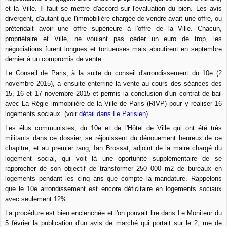
et la Ville. Il faut se mettre d'accord sur l'évaluation du bien. Les avis
divergent, d'autant que l'immobilière chargée de vendre avait une offre, ou
prétendait avoir une offre supérieure à l'offre de la Ville. Chacun,
propriétaire et Ville, ne voulant pas céder un euro de trop, les
négociations furent longues et tortueuses mais aboutirent en septembre
dernier à un compromis de vente.
Le Conseil de Paris, à la suite du conseil d'arrondissement du 10e (2
novembre 2015), a ensuite enterriné la vente au cours des séances des
15, 16 et 17 novembre 2015 et permis la conclusion d'un contrat de bail
avec La Régie immobilière de la Ville de Paris (RIVP) pour y réaliser 16
logements sociaux. (voir
détail dans Le Parisien
)
Les élus communistes, du 10e et de l'Hôtel de Ville qui ont été très
militants dans ce dossier, se réjouissent du dénouement heureux de ce
chapitre, et au premier rang, Ian Brossat, adjoint de la maire chargé du
logement social, qui voit là une oportunité supplémentaire de se
rapprocher de son objectif de transformer 250 000 m2 de bureaux en
logements pendant les cinq ans que compte la mandature. Rappelons
que le 10e arrondissement est encore déficitaire en logements sociaux
avec seulement 12%.
La procédure est bien enclenchée et l'on pouvait lire dans Le Moniteur du
5 février la publication d'un avis de marché qui portait sur le 2, rue de