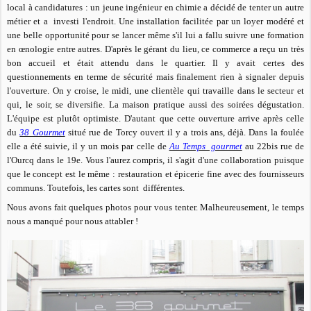
local à candidatures : un jeune ingénieur en chimie a décidé de tenter un autre
métier et a
investi l'endroit. Une installation facilitée par un loyer modéré et
une belle opportunité pour se lancer même s'il lui a fallu suivre une formation
en œnologie entre autres. D'après le gérant du lieu, ce commerce a reçu un très
bon accueil et était attendu dans le quartier.
Il y avait certes des
questionnements en terme de sécurité mais finalement rien à signaler depuis
l'ouverture.
On y croise, le midi, une clientèle qui travaille dans le secteur et
qui, le soir, se diversifie. La maison pratique aussi des soirées dégustation.
L'équipe est
plutôt optimiste. D'autant que cette ouverture arrive après celle
du
38 Gourmet
situé rue de Torcy ouvert il y a trois ans, déjà. Dans la foulée
elle a été suivie, il y un mois par celle de
Au Temps gourmet
au 22bis rue de
l'Ourcq dans le 19e. Vous l'aurez compris, il s'agit d'une collaboration puisque
que le concept est le même : restauration et épicerie fine avec des fournisseurs
communs. Toutefois, les cartes sont différentes.
Nous avons fait quelques photos pour vous tenter. Malheureusement, le temps
nous a manqué pour nous attabler !