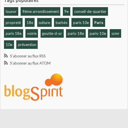
Tags populaires
louxor
9ème arrondissement
9e
conseil-de-quartier
propreté
18e
culture
barbès
paris 10e
Paris
paris 18e
voirie
goutte-d-or
paris-18e
paris-10e
scmr
10e
prévention
S'abonner au flux RSS
S'abonner au flux ATOM