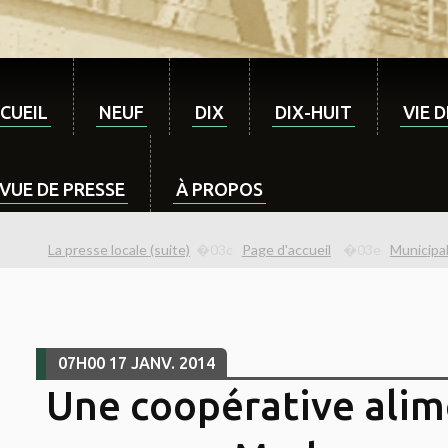
CUEIL
NEUF
DIX
DIX-HUIT
VIE 
VUE DE PRESSE
À PROPOS
La presse locale (suite)
Page d'accueil
Municipal
07H00
17
JANV. 2014
Une coopérative alim