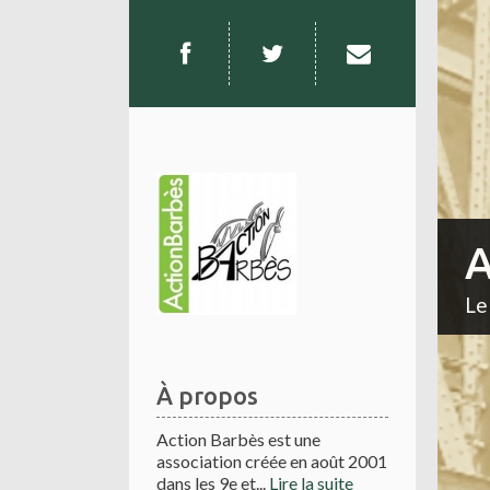
A
Le
À propos
Action Barbès est une
association créée en août 2001
dans les 9e et...
Lire la suite