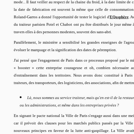
mode... Il faut veiller au respect de la chaine du froid, à la date limite de 
la date de fabrication est souvent la même que celle de consommation,
Roland-Garros a donné l'opportunité de tester le logiciel d'
EQosphère
. A
du traiteur parisien Potel et Chabot ont pu être distribués le jour même 
travers elles à des personnes modestes, souvent des sans-abri.
Parallèlement, le ministère a sensibilisé les grandes enseignes de l'agroa
évoluer le marquage et la signification des dates de péremption.
J'ai pensé que l'engagement de Paris dans ce processus proposé par le m
« booster » cette entreprise courageuse et oh, combien nécessaire a
d'entraînement dans les territoires. Nous avons donc constitué à Paris
traiteurs, des transporteurs, des logisticiens, des associations, afin de mett
Là, nous sommes au service traiteur, mais qu'en est-il de la resta
ou les administrations, et même dans les entreprises privées ?
En signant le pacte national la Ville de Paris s'engage aussi dans une mei
car il prévoit des clauses pour les marchés publics passés par la Ville
nouveaux principes en faveur de la lutte anti-gaspillage. La Ville avai