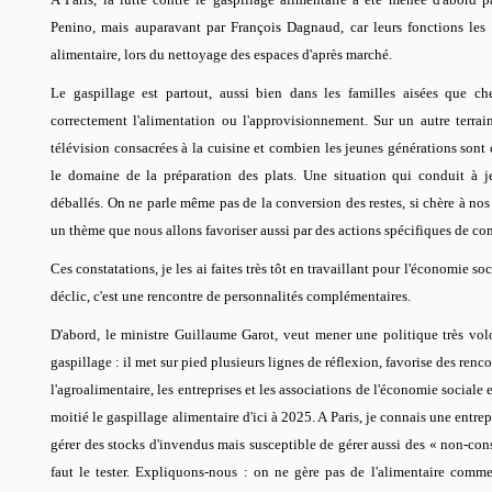
Penino, mais auparavant par François Dagnaud, car leurs fonctions les o
alimentaire, lors du nettoyage des espaces d'après marché.
Le gaspillage est partout, aussi bien dans les familles aisées que ch
correctement l'alimentation ou l'approvisionnement. Sur un autre terrai
télévision consacrées à la cuisine et combien les jeunes générations sont 
le domaine de la préparation des plats. Une situation qui conduit à je
déballés. On ne parle même pas de la conversion des restes, si chère à nos
un thème que nous allons favoriser aussi par des actions spécifiques de c
Ces constatations, je les ai faites très tôt en travaillant pour l'économie soc
déclic, c'est une rencontre de personnalités complémentaires.
D'abord, le ministre Guillaume Garot, veut mener une politique très volon
gaspillage : il met sur pied plusieurs lignes de réflexion, favorise des renco
l'agroalimentaire, les entreprises et les associations de l'économie sociale et
moitié le gaspillage alimentaire d'ici à 2025. A Paris, je connais une entre
gérer des stocks d'invendus mais susceptible de gérer aussi des « non-con
faut le tester. Expliquons-nous : on ne gère pas de l'alimentaire comm