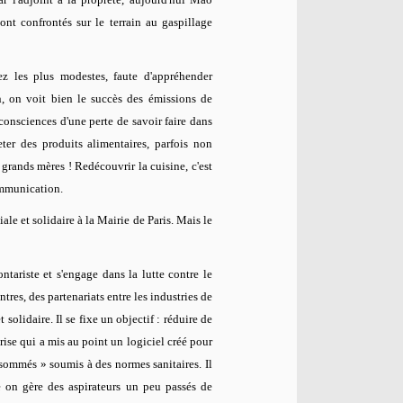
nt confrontés sur le terrain au gaspillage
ez les plus modestes, faute d'appréhender
n, on voit bien le succès des émissions de
consciences d'une perte de savoir faire dans
ter des produits alimentaires, parfois non
 grands mères ! Redécouvrir la cuisine, c'est
ommunication.
iale et solidaire à la Mairie de Paris. Mais le
tariste et s'engage dans la lutte contre le
ntres, des partenariats entre les industries de
 solidaire. Il se fixe un objectif : réduire de
prise qui a mis au point un logiciel créé pour
sommés » soumis à des normes sanitaires. Il
e on gère des aspirateurs un peu passés de