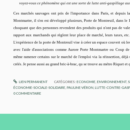
voyez-vous ce phénomène qui est une sorte de lutte anti-gaspillage aus
Ces marchés sauvages ont pris de l'importance dans Paris, et depuis la
Montmartre, il s'en est développé plusieurs, Porte de Montreuil, dans le 1
choquant que des personnes revendent des produits qui n'ont pas de vale
rapport aux marchands qui règlent leur place de marché, leurs taxes, etc. 
L'expérience de la porte de Montreuil vise à créer un espace couvert où le
avec l'aide d'associations comme Aurore Porte Montmartre ou Coup d
même ramener certains sur le marché de l'emploi via la réinsertion, déjà 
créés. Je pense aussi au grand bric-à-brac, qu se trouve au métro Riquet et 
LIEN PERMANENT
CATÉGORIES :
ECONOMIE
,
ENVIRONNEMENT
,
S
ÉCONOMIE-SOCIALE-SOLIDAIRE
,
PAULINE-VÉRON
,
LUTTE-CONTRE-GASP
0
COMMENTAIRE