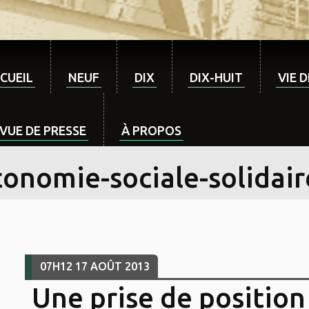
CUEIL
NEUF
DIX
DIX-HUIT
VIE 
VUE DE PRESSE
À PROPOS
conomie-sociale-solidair
07H12
17
AOÛT 2013
Une prise de position