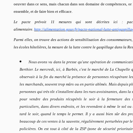
oeuvrer dans ce sens, mais chacun dans son domaine de compétences, or le
ensemble, et de faire bien et efficace.
Le pacte prévoit 11 mesures qui sont décrites ici : pacte
alimentaire.
http://alimentation.gouv.fr/pacte-national-lutte-antigaspilla
Parmi elles, on trouve des actions de sensibilisation des consommateurs, 
les écoles hôtelières, la mesure de la lutte contre le gaspillage dans la Res
Nous avons vu dans la presse qu'une opération de communicatio
Berthier. Le mercredi, ici, à Barbès, c'est le marché de La Chapelle 
observait à la fin du marché la présence de personnes récupérant les 
les marchands, souvent trop mûrs ou en partie abîmés. Mais depuis plu
personnes qui très tôt s'installent dans les rues avoisinantes, dans la
pour vendre des produits récupérés le soir à la fermeture des 
particuliers, dans divers endroits, et les revendent à même le sol ou 
tard le soir, quand le temps le permet. Il y a aussi bien sûr des pro
beaucoup de ces ventes à la sauvette, régulièrement perturbées par le 
policières. On est tout à côté de la ZSP (zone de sécurité priorit