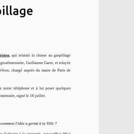
pillage
risien
, qui relatait la chasse au gaspillage
'agroalimentaire, Guillaume Garot, et relayée
 Véron, chargé auprès du maire de Paris de
re notre téléphone et à lui poser quelques
imentaire, signé le 16 juillet.
 comment l'idée a germé à la Ville ?
ar l'adjoint à la propreté, aujourd'hui Mao