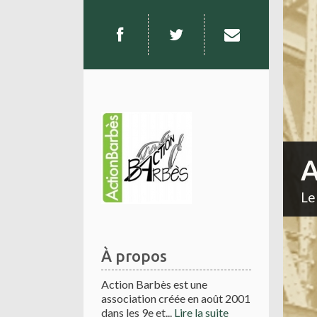
A
Le
À propos
Action Barbès est une
association créée en août 2001
dans les 9e et...
Lire la suite