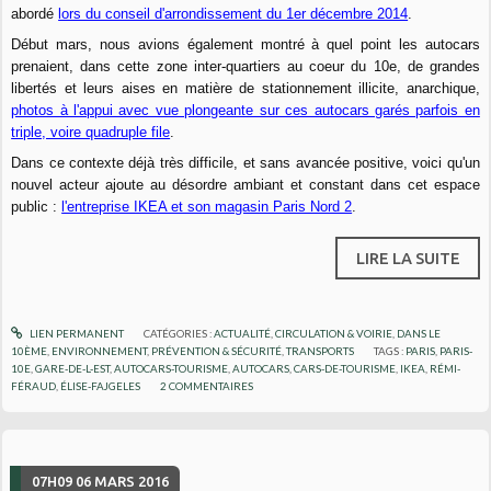
abordé
lors du conseil d'arrondissement du 1er décembre 2014
.
Début mars, nous avions également montré à quel point les autocars
prenaient, dans cette zone inter-quartiers au coeur du 10e, de grandes
libertés et leurs aises en matière de stationnement illicite, anarchique,
photos à l'appui avec vue plongeante sur ces autocars garés parfois en
triple, voire quadruple file
.
Dans ce contexte déjà très difficile, et sans avancée positive, voici qu'un
nouvel acteur ajoute au désordre ambiant et constant dans cet espace
public :
l'entreprise IKEA et son magasin Paris Nord 2
.
LIRE LA SUITE
LIEN PERMANENT
CATÉGORIES :
ACTUALITÉ
,
CIRCULATION & VOIRIE
,
DANS LE
10ÈME
,
ENVIRONNEMENT
,
PRÉVENTION & SÉCURITÉ
,
TRANSPORTS
TAGS :
PARIS
,
PARIS-
10E
,
GARE-DE-L-EST
,
AUTOCARS-TOURISME
,
AUTOCARS
,
CARS-DE-TOURISME
,
IKEA
,
RÉMI-
FÉRAUD
,
ÉLISE-FAJGELES
2
COMMENTAIRES
07H09
06
MARS 2016