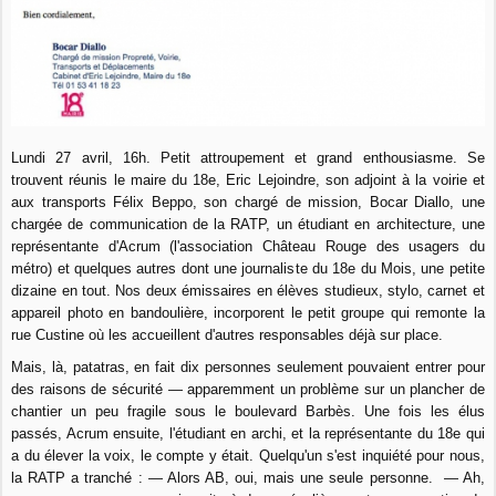
Lundi 27 avril, 16h. Petit attroupement et grand enthousiasme. Se
trouvent réunis le maire du 18e, Eric Lejoindre, son adjoint à la voirie et
aux transports Félix Beppo, son chargé de mission, Bocar Diallo, une
chargée de communication de la RATP, un étudiant en architecture, une
représentante d'Acrum (l'association Château Rouge des usagers du
métro) et quelques autres dont une journaliste du 18e du Mois, une petite
dizaine en tout. Nos deux émissaires en élèves studieux, stylo, carnet et
appareil photo en bandoulière, incorporent le petit groupe qui remonte la
rue Custine où les accueillent d'autres responsables déjà sur place.
Mais, là, patatras, en fait dix personnes seulement pouvaient entrer pour
des raisons de sécurité — apparemment un problème sur un plancher de
chantier un peu fragile sous le boulevard Barbès. Une fois les élus
passés, Acrum ensuite, l'étudiant en archi, et la représentante du 18e qui
a du élever la voix, le compte y était. Quelqu'un s'est inquiété pour nous,
la RATP a tranché : — Alors AB, oui, mais une seule personne. — Ah,