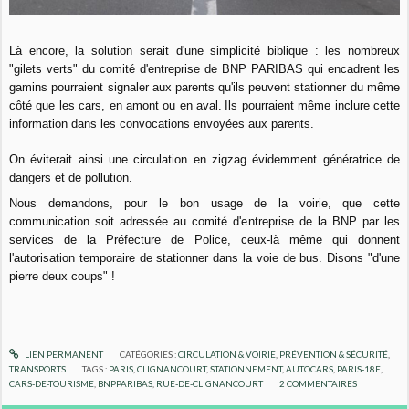
Là encore, la solution serait d'une simplicité biblique : les nombreux
"gilets verts" du comité d'entreprise de BNP PARIBAS qui encadrent les
gamins pourraient signaler aux parents qu'ils peuvent stationner du même
côté que les cars, en amont ou en aval.
Ils pourraient même inclure cette
information dans les convocations envoyées aux parents.
On éviterait ainsi une circulation en zigzag évidemment génératrice de
dangers et de pollution.
Nous demandons, pour le bon usage de la voirie, que cette
communication soit adressée au comité d'entreprise de la BNP par les
services de la Préfecture de Police, ceux-là même qui donnent
l'autorisation temporaire de stationner dans la voie de bus. Disons "d'une
pierre deux coups" !
LIEN PERMANENT
CATÉGORIES :
CIRCULATION & VOIRIE
,
PRÉVENTION & SÉCURITÉ
,
TRANSPORTS
TAGS :
PARIS
,
CLIGNANCOURT
,
STATIONNEMENT
,
AUTOCARS
,
PARIS-18E
,
CARS-DE-TOURISME
,
BNPPARIBAS
,
RUE-DE-CLIGNANCOURT
2
COMMENTAIRES