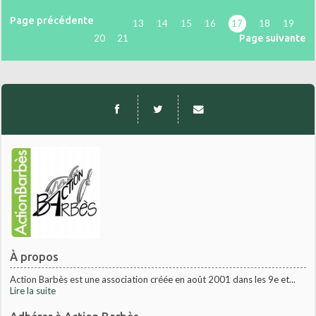
Page précédente
13
14
15
16
17
18
19
Page suivante
20
21
À propos
Action Barbès est une association créée en août 2001 dans les 9e et...
Lire la suite