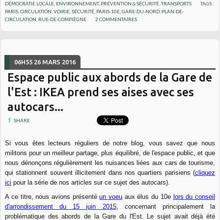
DÉMOCRATIE LOCALE
,
ENVIRONNEMENT
,
PRÉVENTION & SÉCURITÉ
,
TRANSPORTS
TAGS :
PARIS
,
CIRCULATION
,
VOIRIE
,
SÉCURITÉ
,
PARIS-10E
,
GARE-DU-NORD
,
PLAN-DE-
CIRCULATION
,
RUE-DE-COMPIÈGNE
2
COMMENTAIRES
06H55
26
MARS 2016
Espace public aux abords de la Gare de
l'Est : IKEA prend ses aises avec ses
autocars...
SHARE
Si vous êtes lecteurs réguliers de notre blog, vous savez que nous
militons pour un meilleur partage, plus équilibré, de l'espace public, et que
nous dénonçons régulièrement les nuisances liées aux cars de tourisme,
qui stationnent souvent illicitement dans nos quartiers parisiens (
cliquez
ici
pour la série de nos articles sur ce sujet des autocars).
A ce titre, nous avions présenté
un voeu
aux élus du 10e
lors du conseil
d'arrondissement du 15 juin 2015
, concernant principalement la
problématique des abords de la Gare du l'Est. Le sujet avait déjà été