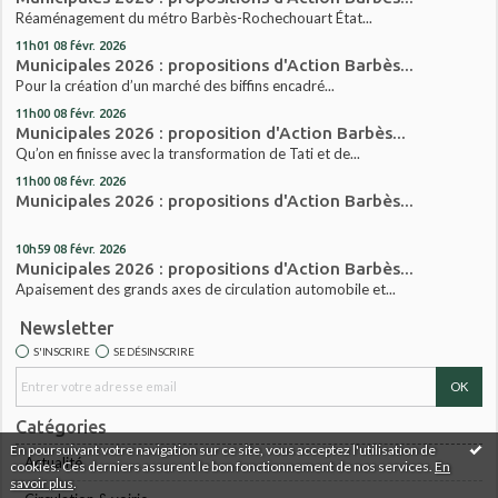
Réaménagement du métro Barbès-Rochechouart État...
11h01
08
févr. 2026
Municipales 2026 : propositions d'Action Barbès...
Pour la création d’un marché des biffins encadré...
11h00
08
févr. 2026
Municipales 2026 : proposition d'Action Barbès...
Qu’on en finisse avec la transformation de Tati et de...
11h00
08
févr. 2026
Municipales 2026 : propositions d'Action Barbès...
10h59
08
févr. 2026
Municipales 2026 : propositions d'Action Barbès...
Apaisement des grands axes de circulation automobile et...
Newsletter
S'INSCRIRE
SE DÉSINSCRIRE
Catégories
En poursuivant votre navigation sur ce site, vous acceptez l'utilisation de
Actualité
cookies. Ces derniers assurent le bon fonctionnement de nos services.
En
savoir plus
.