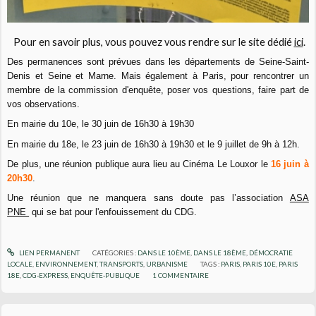
Pour en savoir plus, vous pouvez vous rendre sur le site dédié
ici
.
Des permanences sont prévues dans les départements de Seine-Saint-
Denis et Seine et Marne. Mais également à Paris, pour rencontrer un
membre de la commission d'enquête, poser vos questions, faire part de
vos observations.
En mairie du 10e, le 30 juin de 16h30 à 19h30
En mairie du 18e, le 23 juin de 16h30 à 19h30 et le 9 juillet de 9h à 12h.
De plus, une réunion publique aura lieu au Cinéma Le Louxor le
16 juin à
20h30
.
Une réunion que ne manquera sans doute pas l’association
ASA
PNE
qui se bat pour l'enfouissement du CDG.
LIEN PERMANENT
CATÉGORIES :
DANS LE 10ÈME
,
DANS LE 18ÈME
,
DÉMOCRATIE
LOCALE
,
ENVIRONNEMENT
,
TRANSPORTS
,
URBANISME
TAGS :
PARIS
,
PARIS 10E
,
PARIS
18E
,
CDG-EXPRESS
,
ENQUÊTE-PUBLIQUE
1
COMMENTAIRE