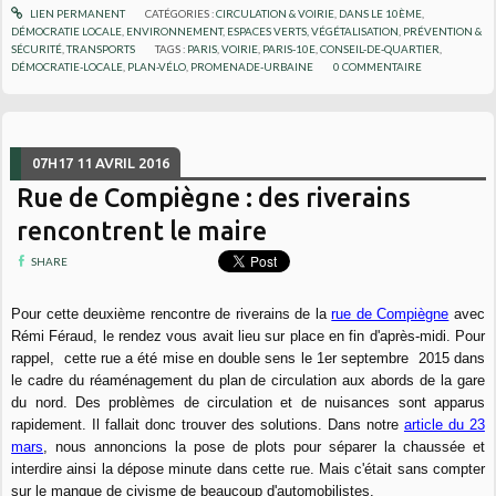
LIEN PERMANENT
CATÉGORIES :
CIRCULATION & VOIRIE
,
DANS LE 10ÈME
,
DÉMOCRATIE LOCALE
,
ENVIRONNEMENT
,
ESPACES VERTS, VÉGÉTALISATION
,
PRÉVENTION &
SÉCURITÉ
,
TRANSPORTS
TAGS :
PARIS
,
VOIRIE
,
PARIS-10E
,
CONSEIL-DE-QUARTIER
,
DÉMOCRATIE-LOCALE
,
PLAN-VÉLO
,
PROMENADE-URBAINE
0
COMMENTAIRE
07H17
11
AVRIL 2016
Rue de Compiègne : des riverains
rencontrent le maire
SHARE
Pour cette deuxième rencontre de riverains de la
rue de Compiègne
avec
Rémi Féraud, le rendez vous avait lieu sur place en fin d'après-midi. Pour
rappel, cette rue a été mise en double sens le 1er septembre 2015 dans
le cadre du réaménagement du plan de circulation aux abords de la gare
du nord. Des problèmes de circulation et de nuisances sont apparus
rapidement. Il fallait donc trouver des solutions. Dans notre
article du 23
mars
, nous annoncions la pose de plots pour séparer la chaussée et
interdire ainsi la dépose minute dans cette rue. Mais c'était sans compter
sur le manque de civisme de beaucoup d'automobilistes.