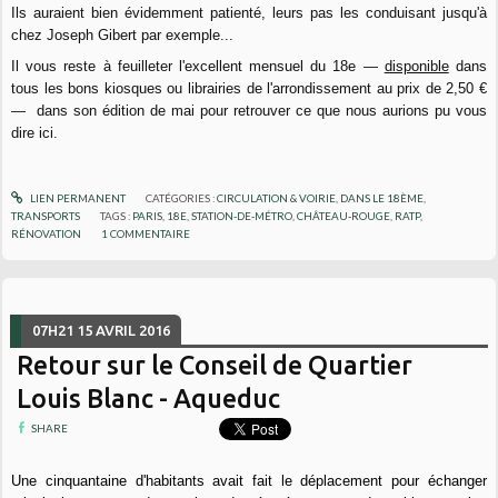
Ils auraient bien évidemment patienté, leurs pas les conduisant jusqu'à
chez Joseph Gibert par exemple...
Il vous reste à feuilleter l'excellent mensuel du 18e —
disponible
dans
tous les bons kiosques ou librairies de l'arrondissement au prix de 2,50 €
— dans son édition de mai pour retrouver ce que nous aurions pu vous
dire ici.
LIEN PERMANENT
CATÉGORIES :
CIRCULATION & VOIRIE
,
DANS LE 18ÈME
,
TRANSPORTS
TAGS :
PARIS
,
18E
,
STATION-DE-MÉTRO
,
CHÂTEAU-ROUGE
,
RATP
,
RÉNOVATION
1
COMMENTAIRE
07H21
15
AVRIL 2016
Retour sur le Conseil de Quartier
Louis Blanc - Aqueduc
SHARE
Une cinquantaine d'habitants avait fait le déplacement pour échanger