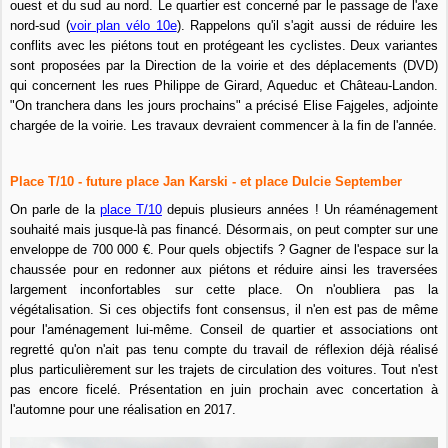
ouest et du sud au nord. Le quartier est concerné par le passage de l'axe
nord-sud (
voir plan vélo 10e
). Rappelons qu'il s'agit aussi de réduire les
conflits avec les piétons tout en protégeant les cyclistes. Deux variantes
sont proposées par la Direction de la voirie et des déplacements (DVD)
qui concernent les rues Philippe de Girard, Aqueduc et Château-Landon.
"On tranchera dans les jours prochains" a précisé Elise Fajgeles, adjointe
chargée de la voirie. Les travaux devraient commencer à la fin de l'année.
Place T/10 - future place Jan Karski - et place Dulcie September
On parle de la
place T/10
depuis plusieurs années ! Un réaménagement
souhaité mais jusque-là pas financé. Désormais, on peut compter sur une
enveloppe de 700 000 €. Pour quels objectifs ? Gagner de l'espace sur la
chaussée pour en redonner aux piétons et réduire ainsi les traversées
largement inconfortables sur cette place. On n'oubliera pas la
végétalisation. Si ces objectifs font consensus, il n'en est pas de même
pour l'aménagement lui-même. Conseil de quartier et associations ont
regretté qu'on n'ait pas tenu compte du travail de réflexion déjà réalisé
plus particulièrement sur les trajets de circulation des voitures. Tout n'est
pas encore ficelé. Présentation en juin prochain avec concertation à
l'automne pour une réalisation en 2017.