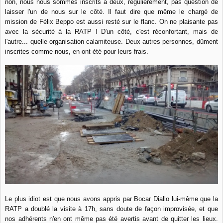
non, nous nous sommes inscrits à deux, régulièrement, pas question de
laisser l'un de nous sur le côté. Il faut dire que même le chargé de
mission de Félix Beppo est aussi resté sur le flanc. On ne plaisante pas
avec la sécurité à la RATP ! D'un côté, c'est réconfortant, mais de
l'autre... quelle organisation calamiteuse. Deux autres personnes, dûment
inscrites comme nous, en ont été pour leurs frais.
Le plus idiot est que nous avons appris par Bocar Diallo lui-même que la
RATP a doublé la visite à 17h, sans doute de façon improvisée, et que
nos adhérents n'en ont même pas été avertis avant de quitter les lieux.