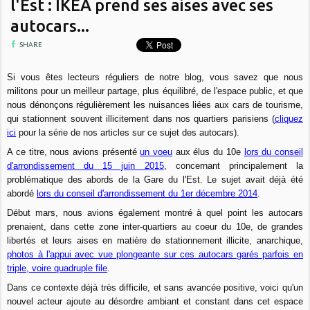
l'Est : IKEA prend ses aises avec ses
autocars...
SHARE
Si vous êtes lecteurs réguliers de notre blog, vous savez que nous
militons pour un meilleur partage, plus équilibré, de l'espace public, et que
nous dénonçons régulièrement les nuisances liées aux cars de tourisme,
qui stationnent souvent illicitement dans nos quartiers parisiens (
cliquez
ici
pour la série de nos articles sur ce sujet des autocars).
A ce titre, nous avions présenté
un voeu
aux élus du 10e
lors du conseil
d'arrondissement du 15 juin 2015
, concernant principalement la
problématique des abords de la Gare du l'Est. Le sujet avait déjà été
abordé
lors du conseil d'arrondissement du 1er décembre 2014
.
Début mars, nous avions également montré à quel point les autocars
prenaient, dans cette zone inter-quartiers au coeur du 10e, de grandes
libertés et leurs aises en matière de stationnement illicite, anarchique,
photos à l'appui avec vue plongeante sur ces autocars garés parfois en
triple, voire quadruple file
.
Dans ce contexte déjà très difficile, et sans avancée positive, voici qu'un
nouvel acteur ajoute au désordre ambiant et constant dans cet espace