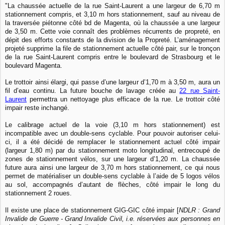
"La chaussée actuelle de la rue Saint-Laurent a une largeur de 6,70 m
stationnement compris, et 3,10 m hors stationnement, sauf au niveau de
la traversée piétonne côté bd de Magenta, où la chaussée a une largeur
de 3,50 m. Cette voie connaît des problèmes récurrents de propreté, en
dépit des efforts constants de la division de la Propreté. L’aménagement
projeté supprime la file de stationnement actuelle côté pair, sur le tronçon
de la rue Saint-Laurent compris entre le boulevard de Strasbourg et le
boulevard Magenta.
Le trottoir ainsi élargi, qui passe d’une largeur d’1,70 m à 3,50 m, aura un
fil d’eau continu. La future bouche de lavage créée au
22 rue Saint-
Laurent
permettra un nettoyage plus efficace de la rue. Le trottoir côté
impair reste inchangé.
Le calibrage actuel de la voie (3,10 m hors stationnement) est
incompatible avec un double-sens cyclable. Pour pouvoir autoriser celui-
ci, il a été décidé de remplacer le stationnement actuel côté impair
(largeur 1,80 m) par du stationnement moto longitudinal, entrecoupé de
zones de stationnement vélos, sur une largeur d’1,20 m. La chaussée
future aura ainsi une largeur de 3,70 m hors stationnement, ce qui nous
permet de matérialiser un double-sens cyclable à l’aide de 5 logos vélos
au sol, accompagnés d’autant de flèches, côté impair le long du
stationnement 2 roues.
Il existe une place de stationnement GIG-GIC côté impair [
NDLR : Grand
Invalide de Guerre - Grand Invalide Civil, i.e. réservées aux personnes en