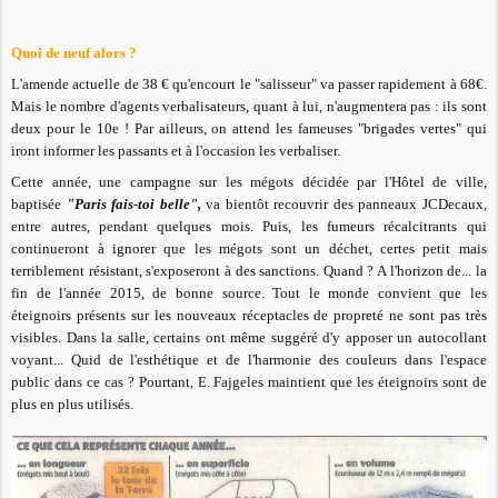
Quoi de neuf alors ?
L'amende actuelle de 38 € qu'encourt le "salisseur" va passer rapidement à 68€.
Mais le nombre d'agents verbalisateurs, quant à lui, n'augmentera pas : ils sont
deux pour le 10e ! Par ailleurs, on attend les fameuses "brigades vertes" qui
iront informer les passants et à l'occasion les verbaliser.
Cette année, une campagne sur les mégots décidée par l'Hôtel de ville,
baptisée
"Paris fais-toi belle",
va bientôt recouvrir des panneaux JCDecaux,
entre autres, pendant quelques mois. Puis, les fumeurs récalcitrants qui
continueront à ignorer que les mégots sont un déchet, certes petit mais
terriblement résistant, s'exposeront à des sanctions. Quand ? A l'horizon de... la
fin de l'année 2015, de bonne source. Tout le monde convient que les
éteignoirs présents sur les nouveaux réceptacles de propreté ne sont pas très
visibles. Dans la salle, certains ont même suggéré d'y apposer un autocollant
voyant... Quid de l'esthétique et de l'harmonie des couleurs dans l'espace
public dans ce cas ? Pourtant, E. Fajgeles maintient que les éteignoirs sont de
plus en plus utilisés.