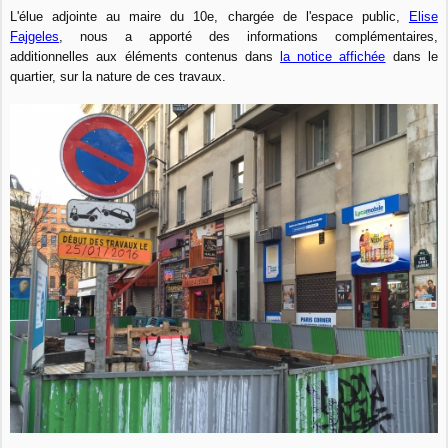
L'élue adjointe au maire du 10e, chargée de l'espace public,
Elise
Fajgeles
, nous a apporté des informations complémentaires,
additionnelles aux éléments contenus dans
la notice affichée
dans le
quartier, sur la nature de ces travaux.