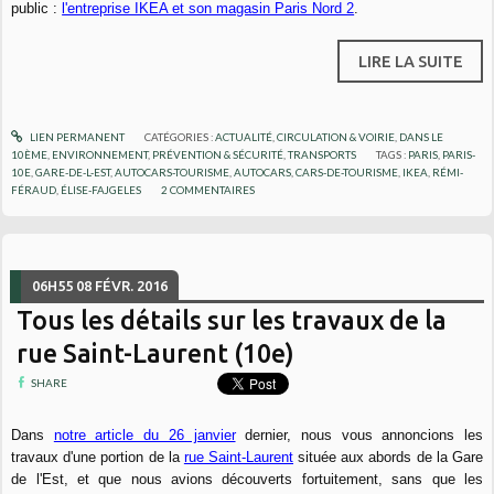
public :
l'entreprise IKEA et son magasin Paris Nord 2
.
LIRE LA SUITE
LIEN PERMANENT
CATÉGORIES :
ACTUALITÉ
,
CIRCULATION & VOIRIE
,
DANS LE
10ÈME
,
ENVIRONNEMENT
,
PRÉVENTION & SÉCURITÉ
,
TRANSPORTS
TAGS :
PARIS
,
PARIS-
10E
,
GARE-DE-L-EST
,
AUTOCARS-TOURISME
,
AUTOCARS
,
CARS-DE-TOURISME
,
IKEA
,
RÉMI-
FÉRAUD
,
ÉLISE-FAJGELES
2
COMMENTAIRES
06H55
08
FÉVR. 2016
Tous les détails sur les travaux de la
rue Saint-Laurent (10e)
SHARE
Dans
notre article du 26 janvier
dernier, nous vous annoncions les
travaux d'une portion de la
rue Saint-Laurent
située aux abords de la Gare
de l'Est, et que nous avions découverts fortuitement, sans que les