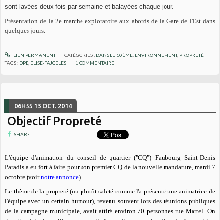
sont lavées deux fois par semaine et balayées chaque jour.
Présentation de la 2e marche exploratoire aux abords de la Gare de l'Est dans
quelques jours.
LIEN PERMANENT
CATÉGORIES :
DANS LE 10ÈME
,
ENVIRONNEMENT
,
PROPRETÉ
TAGS :
DPE
,
ELISE-FAJGELES
1
COMMENTAIRE
06H55
13
OCT. 2014
Objectif Propreté
SHARE
L'équipe d'animation du conseil de quartier ("CQ") Faubourg Saint-Denis
Paradis a eu fort à faire pour son premier CQ de la nouvelle mandature, mardi 7
octobre (voir
notre annonce
).
Le thème de la propreté (ou
plutôt
saleté comme l'a présenté une animatrice de
l'équipe avec un certain humour), revenu souvent lors des réunions publiques
de la campagne municipale, avait attiré environ 70 personnes rue Martel.
On