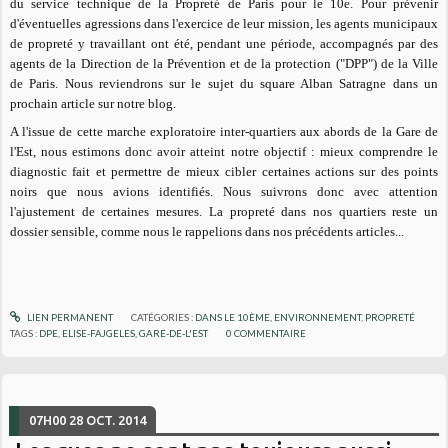
du service technique de la Propreté de Paris pour le 10e. Pour prévenir
d'éventuelles agressions dans l'exercice de leur mission, les agents municipaux
de propreté y travaillant ont été, pendant une période, accompagnés par des
agents de la Direction de la Prévention et de la protection ("DPP") de la Ville
de Paris. Nous reviendrons sur le sujet du square Alban Satragne dans un
prochain article sur notre blog.
A l'issue de cette marche exploratoire
inter-quartiers aux abords de la Gare de
l'Est
, nous estimons donc avoir atteint notre objectif : mieux comprendre le
diagnostic fait et permettre de mieux cibler certaines actions sur des points
noirs que nous avions identifiés. Nous suivrons donc avec attention
l'ajustement de certaines mesures. La propreté dans nos quartiers reste un
dossier sensible, comme nous le rappelions dans nos précédents articles...
LIEN PERMANENT
CATÉGORIES :
DANS LE 10ÈME
,
ENVIRONNEMENT
,
PROPRETÉ
TAGS :
DPE
,
ELISE-FAJGELES
,
GARE-DE-L'EST
0
COMMENTAIRE
07H00
28
OCT. 2014