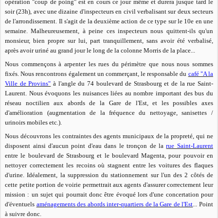
opération "coup de poing" est en cours ce jour même et durera jusque tard le
soir (23h), avec une dizaine d'inspecteurs en civil verbalisant sur deux secteurs
de l'arrondissement. Il s'agit de la deuxième action de ce type sur le 10e en une
semaine. Malheureusement, à peine ces inspecteurs nous quittent-ils qu'un
monsieur, bien propre sur lui, part tranquillement, sans avoir été verbalisé,
après avoir uriné au grand jour le long de la colonne Morris de la place...
Nous commençons à arpenter les rues du périmètre que nous nous sommes
fixés. Nous rencontrons également un commerçant, le responsable du
café "A la
Ville de Provins"
à l'angle du 74 boulevard de Strasbourg et de la rue Saint-
Laurent. Nous évoquons les nuisances liées au nombre important des bus du
réseau noctilien aux abords de la Gare de l'Est, et les possibles axes
d'amélioration (augmentation de la fréquence du nettoyage, sanisettes /
urinoirs mobiles etc.).
Nous découvrons les contraintes des agents municipaux de la propreté, qui ne
disposent ainsi d'aucun point d'eau dans le tronçon de la
rue Saint-Laurent
entre le boulevard de Strasbourg et le boulevard Magenta, pour pouvoir en
nettoyer correctement les recoins où stagnent entre les voitures des flaques
d'urine. Idéalement, la suppression du stationnement sur l'un des 2 côtés de
cette petite portion de voirie permettrait aux agents d'assurer correctement leur
mission : un sujet qui pourrait donc être évoqué lors d'une concertation pour
d'éventuels
aménagements des abords inter-quartiers de la Gare de l'Est
... Point
à suivre donc.