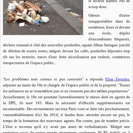
le secteur Barbès. Pas de
scoop donc.
Odeurs d'urine
insupportables dans de
nombreux lieux et devant
une école, dépôts
d'encombrants fréquents,
déchets entassés à côté des nouvelles poubelles, square Alban Satragne jonché
de détritus de toutes sortes, mégots devant les cafés, poubelles déposées trop
tôt sur les trottoirs, traces d'une forte alcoolisation par endroit, commerces
irrespectueux de l'espace public...
"Les problèmes sont connus et pas contestés"
a répondu
Elise Fajgeles
,
adjointe au maire du 10e et chargée de l'espace public et de la propreté.
"Toutes
les salissures ne se ressemblent pas et ne viennent pas des mêmes populations"
.
Actuellement, le 10e est pourtant l'arrondissement le mieux doté en agents de
la DPE, ils sont 193. Mais la nécessité d'effectifs supplémentaires est
incontestable. Des recrutements sur tout Paris vont se faire très prochainement,
vraisemblablement d'ici fin 2014; il faudra donc attendre encore un peu, le
temps de la formation des nouveaux agents. Par contre, pas de nombre précis.
L'élue a reconnu qu'il n'y avait pas assez de verbalisations. Malgré une
opération coup de poing menée récemment, seulement 30 PV établis en 3