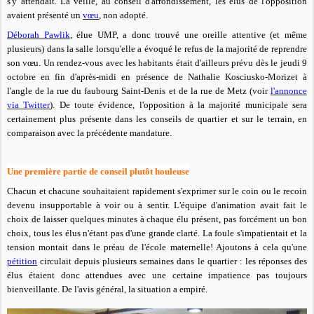
s'y attendait. La veille, au conseil d'arrondissement, les élus de l'opposition
avaient présenté un
vœu
, non adopté.
Déborah Pawlik
, élue UMP, a donc trouvé une oreille attentive (et même
plusieurs) dans la salle lorsqu'elle a évoqué le refus de la majorité de reprendre
son vœu. Un rendez-vous avec les habitants était d'ailleurs prévu dès le jeudi 9
octobre en fin d'après-midi en présence de Nathalie Kosciusko-Morizet à
l'angle de la rue du faubourg Saint-Denis et de la rue de Metz (voir
l'annonce
via Twitter
). De toute évidence, l'opposition à la majorité municipale sera
certainement plus présente dans les conseils de quartier et sur le terrain, en
comparaison avec la précédente mandature.
Une première partie de conseil plutôt houleuse
Chacun
et chacune souhaitaient rapidement s'exprimer sur le coin ou le recoin
devenu insupportable à voir ou à sentir. L'équipe d'animation avait fait le
choix de laisser quelques minutes à chaque élu présent, pas forcément un bon
choix, tous les élus n'étant pas d'une grande clarté. La foule s'impatientait et la
tension montait dans le préau de l'école maternelle! Ajoutons à cela qu'une
pétition
circulait depuis plusieurs semaines dans le quartier :
les réponses des
élus étaient donc attendues
avec une certaine impatience pas toujours
bienveillante. De l'avis général, la situation a empiré.