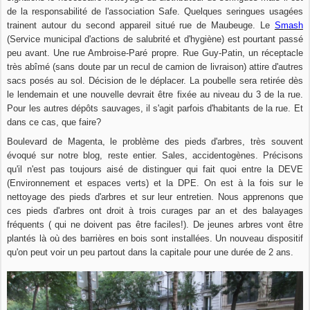
de la responsabilité de l'association Safe. Quelques seringues usagées
trainent autour du second appareil situé rue de Maubeuge. Le
Smash
(Service municipal d'actions de salubrité et d'hygiène)
est pourtant passé
peu avant. Une rue Ambroise-Paré propre. Rue Guy-Patin, un réceptacle
très abîmé (sans doute par un recul de camion de livraison) attire d'autres
sacs posés au sol. Décision de le déplacer. La poubelle sera retirée dès
le lendemain et une nouvelle devrait être fixée au niveau du 3 de la rue.
Pour les autres dépôts sauvages, il s'agit parfois d'habitants de la rue. Et
dans ce cas, que faire?
Boulevard de Magenta, le problème des pieds d'arbres, très souvent
évoqué sur notre blog, reste entier. Sales, accidentogènes. Précisons
qu'il n'est pas toujours aisé de distinguer qui fait quoi entre la DEVE
(Environnement et espaces verts) et la DPE. On est à la fois sur le
nettoyage des pieds d'arbres et sur leur entretien. Nous apprenons que
ces pieds d'arbres ont droit à trois curages par an et des balayages
fréquents ( qui ne doivent pas être faciles!). De jeunes arbres vont être
plantés là où des barrières en bois sont installées. Un nouveau dispositif
qu'on peut voir un peu partout dans la capitale pour une durée de 2 ans.