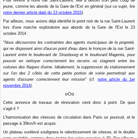
Pour revenir à notre rue Saint-Laurent, elle a besoin d'un petit coup de
jeune, comme les abords de la Gare de l'Est en général (sur ce sujet, lire
notre dernier article daté du 13 octobre 2015
).
Par ailleurs, nous avions déjà identifié le point noir de la rue Saint-Laurent
lors d'une marche exploratoire aux abords de la Gare de l'Est le 23
octobre 2014 :
"
Nous découvrons les contraintes des agents municipaux de la propreté,
qui ne disposent ainsi d'aucun point d'eau dans le tronçon de la rue Saint-
Laurent entre le boulevard de Strasbourg et le boulevard Magenta, pour
pouvoir en nettoyer correctement les recoins où stagnent entre les
voitures des flaques d'urine. Idéalement, la suppression du stationnement
sur l'un des 2 côtés de cette petite portion de voirie permettrait aux
agents d'assurer correctement leur mission
" (cf.
notre article du 1er
novembre 2014
).
oOo
Cette annonce de travaux de rénovation vient donc à point. De quoi
s'agit-il ?
L'harmonisation des vitesses de circulation dans Paris se poursuit, et le
passage à 30km/h est acquis.
Un plateau surélevé soulignera le ralentissement de vitesse, et le double