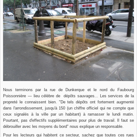
Nous terminons par la rue de Dunkerque et le nord du Faubourg
Poissonnière — lieu célèbre de dépôts sauvages... Les services de la
propreté le connaissent bien. "De tels dépôts ont fortement augmenté
dans l'arrondissement, jusqu'à 150 (un chiffre officiel qui ne compte que
ceux signalés à la ville par un habitant) à ramasser le lundi matin.
Pourtant, pas d'effectifs supplémentaires pour plus de travail. Il faut se
débrouiller avec les moyens du bord" nous explique un responsable.
Pour les lecteurs qui habitent ce secteur, sachez que toutes ces rues