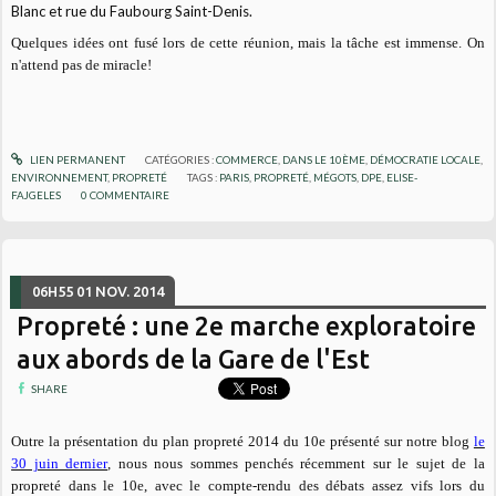
Blanc et rue du Faubourg Saint-Denis.
Quelques idées ont fusé lors de cette réunion, mais la tâche est immense. On
n'attend pas de miracle!
LIEN PERMANENT
CATÉGORIES :
COMMERCE
,
DANS LE 10ÈME
,
DÉMOCRATIE LOCALE
,
ENVIRONNEMENT
,
PROPRETÉ
TAGS :
PARIS
,
PROPRETÉ
,
MÉGOTS
,
DPE
,
ELISE-
FAJGELES
0
COMMENTAIRE
06H55
01
NOV. 2014
Propreté : une 2e marche exploratoire
aux abords de la Gare de l'Est
SHARE
Outre la présentation du plan propreté 2014 du 10e présenté sur notre blog
le
30 juin dernier
, nous nous sommes penchés récemment sur le sujet de la
propreté dans le 10e, avec le compte-rendu des débats assez vifs lors du