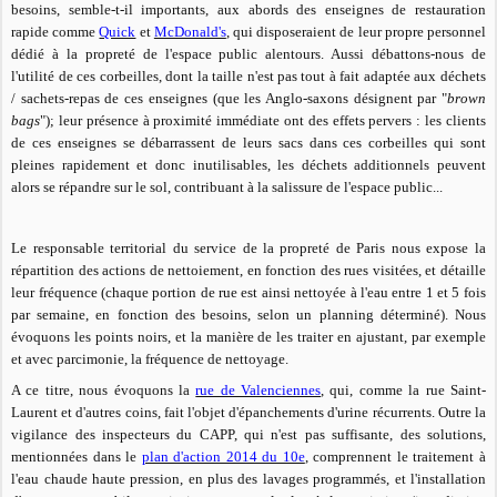
besoins, semble-t-il importants, aux abords des enseignes de restauration
rapide comme
Quick
et
McDonald's
, qui disposeraient de leur propre personnel
dédié à la propreté de l'espace public alentours. Aussi débattons-nous de
l'utilité de ces corbeilles, dont la taille n'est pas tout à fait adaptée aux déchets
/ sachets-repas de ces enseignes (que les Anglo-saxons désignent par "
brown
bags
");
leur présence à proximité immédiate
ont des effets pervers : les clients
de ces enseignes se débarrassent de leurs sacs dans ces corbeilles qui sont
pleines rapidement et donc inutilisables, les déchets additionnels peuvent
alors se répandre sur le sol, contribuant à la salissure de l'espace public...
Le responsable territorial du service de la propreté de Paris nous expose la
répartition des actions de nettoiement, en fonction des rues visitées, et détaille
leur fréquence (chaque portion de rue est ainsi nettoyée à l'eau entre 1 et 5 fois
par semaine, en fonction des besoins, selon un planning déterminé). Nous
évoquons les points noirs, et la manière de les traiter en ajustant, par exemple
et avec parcimonie, la fréquence de nettoyage.
A ce titre, nous évoquons la
rue de Valenciennes
, qui, comme la rue Saint-
Laurent et d'autres coins, fait l'objet d'épanchements d'urine récurrents. Outre la
vigilance des inspecteurs du CAPP, qui n'est pas suffisante, des solutions,
mentionnées dans le
plan d'action 2014 du 10e
, comprennent le traitement à
l'eau chaude haute pression, en plus des lavages programmés, et l'installation