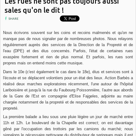
Les rues ne sont pas toujours aussi
sales qu'on le dit !
SHARE
Nous écrivons souvent sur les coins et recoins malmenés et qu'on ne
manque pas de nous signaler par de nombreuses photos. Nous relayons
régulièrement auprès des services de la Direction de la Propreté et de
l'eau (DPE) et des élus concernés. Parfois, l'état de certaines rues
exaspère fortement et rien de plus normal. Et parfois, les rues sont
propres mais on entend moins cette musique.
Dans le 10e (c'est également le cas dans le 18e), élus et services sont à
l'écoute et se déplacent volontiers pour un état des lieux. Action Barbès a
réalisé deux marches exploratoires récemment, l'une autour de l'hôpital
Lariboisière et jusqu'à la rue du Faubourg Poissonnière, l'autre aux abords
de la Gare de l'Est en compagnie d'Elise Fajgeles, adjointe au maire
chargée notamment de la propreté et de responsables des services de la
propreté.
La première balade a lieu sous une pluie légère un jour de marché entre
11h et 12h. Le boulevard de la Chapelle est correct; on est davantage
gêné par l'occupation des trottoirs par les camions du marché; nous
signalons le nécessaire nettoyage du distributeur de seringues mais il est