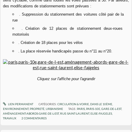
sens cyclable, comme dans toutes les voies passées à 30. Par ailleurs,
des modifications de stationnements sont prévues :
. Suppression du stationnement des voitures côté pair de la
rue
. Création de 12 places de stationnement deux-roues
motorisés
. Création de 18 places pour les vélos
. La place réservée handicapés passe du n°11 au n°20.
Cliquez sur l'affiche pour l'agrandir
LIEN PERMANENT
CATÉGORIES :
CIRCULATION & VOIRIE
,
DANS LE 10ÈME
,
ENVIRONNEMENT
,
PROPRETÉ
,
URBANISME
TAGS :
PARIS
,
PARIS-10E
,
GARE-DE-L-EST
,
AMÉNAGEMENT-ABORDS-GARE-DE-L-EST
,
RUE-SAINT-LAURENT
,
ELISE-FAJGELES
,
TRAVAUX
2
COMMENTAIRES