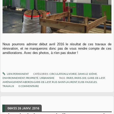
Nous pourrons admirer début avril 2016 le résultat de ces travaux de
rénovation, et ne manquerons donc pas de vous rendre compte de ces
améliorations. Avec des photos, à n'en pas douter !
LIEN PERMANENT
CATÉGORIES :
CIRCULATION & VOIRIE
,
DANS LE 10ÈME
,
ENVIRONNEMENT
,
PROPRETÉ
,
URBANISME
TAGS :
PARIS
,
PARIS-10E
,
GARE-DE-L-EST
,
AMÉNAGEMENT-ABORDS-GARE-DE-L-EST
,
RUE-SAINT-LAURENT
,
ELISE-FAJGELES
,
TRAVAUX
0
COMMENTAIRE
06H55
26
JANV. 2016