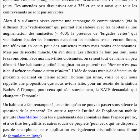
jours. Des amendes peu dissuasives car à 35€ et
on sait aussi que tous les
contrevenants ne sont pas solvables.
Alors il y a d'autres pistes comme une campagne de communication (via la
diffusion d'un "vade-mecum" qui pourrait être élaboré avec les habitants), une
augmentation des sanisettes (+ 400), la présence de "brigades vertes" qui
viendraient épauler les éboueurs mais dont les missions restent encore floues,
une réflexion en cours pour des sanisettes mixtes mais moins encombrantes.
Mais pas de recette miracle. On s'en doute. Les effectifs ne font pas tout, nous
le savons bien. Face aux incivilités croissantes, on se sent tout de même un peu
démuni. Une habitante a prôné l'imagination au pouvoir car
"dire ce n'est pas
bien d'uriner ne donne aucun résultat"
. L'idée de spots munis de détecteurs de
proximité éclairant en pleine action l'homme qui urine, voilà ce qui nous
rappelle une proposition que nous avions faite, pour un recoin de la station
Barbès. A l'époque, pour ceux qui s'en souviennent, la RATP demandait qui
changerait l'ampoule!
Un habitant a fait remarquer à juste titre qu'on ne pouvait passer sous silence la
question de la précarité.
Un autre a rappelé l'utilité de l'application mobile
gratuite
DansMaRue
pour les signalements des anomalies dans l'espace public,
et à ce titre les graffitis et autres soucis de propreté (pour ceux qui ne disposent
pas de smartphone, cette application est également disponible sous forme
de
formulaire en ligne
).