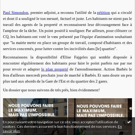
Paul Simondon
, premier adjoint, a reconnu l'utilité de la
pétition
qui a circulé
et dont il a souligné le ton mesuré, factuel et juste. Les habitants ne nient pas le
travail des agents de la propreté et reconnaissent leur découragement face à
l'ampleur de la tâche. Un point positif à souligner.
Par ailleurs, pour clôturer ce
CQ, les habitants ont voté le vœu présenté par l'équipe d'animation souhaitant
que "la mairie mette en place un groupe de travail, composé d'habitants et des
services concernés, pour lutter contre les incivilités dans
[le]
quartier".
Reconnaissons la disponibilité d'Elise Fajgeles qui semble disposée à
rencontrer régulièrement des habitants pour faire le point parfois rue par rue
pour revoir et adapter
le plan propreté
de l'arrondissement. Action Barbès le
fera d'ailleurs mercredi prochain jour de marché à Barbès. Et sans doute un peu
plus tard aux abords de la Gare de l'Est et du quartier des 2 gares.
Un dossier que nous suivons de très près, bien évidemment!
En poursuivant votre navigation sur ce site, vous acceptez l'utilisation de
cookies. Ces derniers assurent le bon fonctionnement de nos services.
En
savoir plus
.