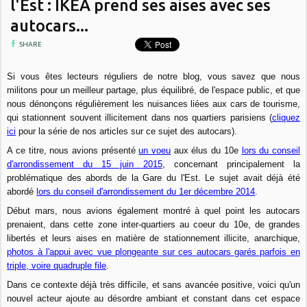
l'Est : IKEA prend ses aises avec ses
autocars...
SHARE
Si vous êtes lecteurs réguliers de notre blog, vous savez que nous
militons pour un meilleur partage, plus équilibré, de l'espace public, et que
nous dénonçons régulièrement les nuisances liées aux cars de tourisme,
qui stationnent souvent illicitement dans nos quartiers parisiens (
cliquez
ici
pour la série de nos articles sur ce sujet des autocars).
A ce titre, nous avions présenté
un voeu
aux élus du 10e
lors du conseil
d'arrondissement du 15 juin 2015
, concernant principalement la
problématique des abords de la Gare du l'Est. Le sujet avait déjà été
abordé
lors du conseil d'arrondissement du 1er décembre 2014
.
Début mars, nous avions également montré à quel point les autocars
prenaient, dans cette zone inter-quartiers au coeur du 10e, de grandes
libertés et leurs aises en matière de stationnement illicite, anarchique,
photos à l'appui avec vue plongeante sur ces autocars garés parfois en
triple, voire quadruple file
.
Dans ce contexte déjà très difficile, et sans avancée positive, voici qu'un
nouvel acteur ajoute au désordre ambiant et constant dans cet espace