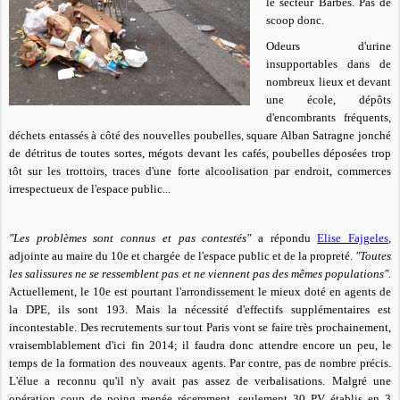
le secteur Barbès. Pas de
scoop donc.
Odeurs d'urine
insupportables dans de
nombreux lieux et devant
une école, dépôts
d'encombrants fréquents,
déchets entassés à côté des nouvelles poubelles, square Alban Satragne jonché
de détritus de toutes sortes, mégots devant les cafés, poubelles déposées trop
tôt sur les trottoirs, traces d'une forte alcoolisation par endroit, commerces
irrespectueux de l'espace public...
"Les problèmes sont connus et pas contestés"
a répondu
Elise Fajgeles
,
adjointe au maire du 10e et chargée de l'espace public et de la propreté.
"Toutes
les salissures ne se ressemblent pas et ne viennent pas des mêmes populations"
.
Actuellement, le 10e est pourtant l'arrondissement le mieux doté en agents de
la DPE, ils sont 193. Mais la nécessité d'effectifs supplémentaires est
incontestable. Des recrutements sur tout Paris vont se faire très prochainement,
vraisemblablement d'ici fin 2014; il faudra donc attendre encore un peu, le
temps de la formation des nouveaux agents. Par contre, pas de nombre précis.
L'élue a reconnu qu'il n'y avait pas assez de verbalisations. Malgré une
opération coup de poing menée récemment, seulement 30 PV établis en 3