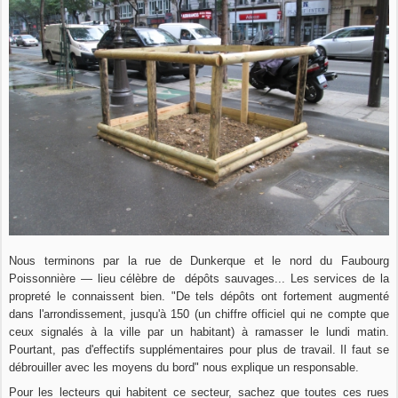
Nous terminons par la rue de Dunkerque et le nord du Faubourg
Poissonnière — lieu célèbre de dépôts sauvages... Les services de la
propreté le connaissent bien. "De tels dépôts ont fortement augmenté
dans l'arrondissement, jusqu'à 150 (un chiffre officiel qui ne compte que
ceux signalés à la ville par un habitant) à ramasser le lundi matin.
Pourtant, pas d'effectifs supplémentaires pour plus de travail. Il faut se
débrouiller avec les moyens du bord" nous explique un responsable.
Pour les lecteurs qui habitent ce secteur, sachez que toutes ces rues