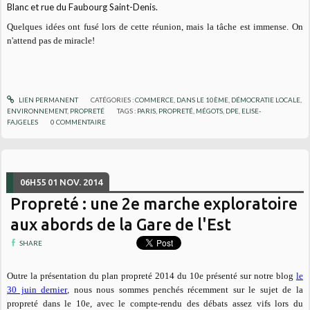
Blanc et rue du Faubourg Saint-Denis.
Quelques idées ont fusé lors de cette réunion, mais la tâche est immense. On
n'attend pas de miracle!
LIEN PERMANENT
CATÉGORIES :
COMMERCE
,
DANS LE 10ÈME
,
DÉMOCRATIE LOCALE
,
ENVIRONNEMENT
,
PROPRETÉ
TAGS :
PARIS
,
PROPRETÉ
,
MÉGOTS
,
DPE
,
ELISE-
FAJGELES
0
COMMENTAIRE
06H55
01
NOV. 2014
Propreté : une 2e marche exploratoire
aux abords de la Gare de l'Est
SHARE
Outre la présentation du plan propreté 2014 du 10e présenté sur notre blog
le
30 juin dernier
, nous nous sommes penchés récemment sur le sujet de la
propreté dans le 10e, avec le compte-rendu des débats assez vifs lors du