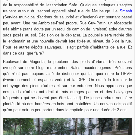
de la responsabilité de l'association Safe. Quelques seringues usagées
trainent autour du second appareil situé rue de Maubeuge. Le
Smash
(Service municipal d'actions de salubrité et d'hygiène)
est pourtant passé
peu avant. Une rue Ambroise-Paré propre. Rue Guy-Patin, un réceptacle
très abîmé (sans doute par un recul de camion de livraison) attire d'autres
sacs posés au sol. Décision de le déplacer. La poubelle sera retirée dès
le lendemain et une nouvelle devrait être fixée au niveau du 3 de la rue.
Pour les autres dépôts sauvages, il s'agit parfois d'habitants de la rue. Et
dans ce cas, que faire?
Boulevard de Magenta, le problème des pieds d'arbres, très souvent
évoqué sur notre blog, reste entier. Sales, accidentogènes. Précisons
qu'il n'est pas toujours aisé de distinguer qui fait quoi entre la DEVE
(Environnement et espaces verts) et la DPE. On est à la fois sur le
nettoyage des pieds d'arbres et sur leur entretien. Nous apprenons que
ces pieds d'arbres ont droit à trois curages par an et des balayages
fréquents ( qui ne doivent pas être faciles!). De jeunes arbres vont être
plantés là où des barrières en bois sont installées. Un nouveau dispositif
qu'on peut voir un peu partout dans la capitale pour une durée de 2 ans.