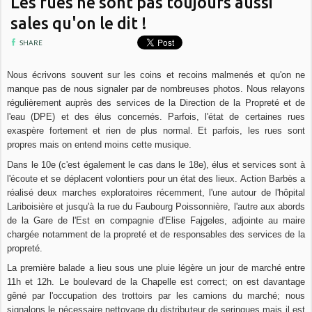
Les rues ne sont pas toujours aussi
sales qu'on le dit !
SHARE
Nous écrivons souvent sur les coins et recoins malmenés et qu'on ne
manque pas de nous signaler par de nombreuses photos. Nous relayons
régulièrement auprès des services de la Direction de la Propreté et de
l'eau (DPE) et des élus concernés. Parfois, l'état de certaines rues
exaspère fortement et rien de plus normal. Et parfois, les rues sont
propres mais on entend moins cette musique.
Dans le 10e (c'est également le cas dans le 18e), élus et services sont à
l'écoute et se déplacent volontiers pour un état des lieux. Action Barbès a
réalisé deux marches exploratoires récemment, l'une autour de l'hôpital
Lariboisière et jusqu'à la rue du Faubourg Poissonnière, l'autre aux abords
de la Gare de l'Est en compagnie d'Elise Fajgeles, adjointe au maire
chargée notamment de la propreté et de responsables des services de la
propreté.
La première balade a lieu sous une pluie légère un jour de marché entre
11h et 12h. Le boulevard de la Chapelle est correct; on est davantage
gêné par l'occupation des trottoirs par les camions du marché; nous
signalons le nécessaire nettoyage du distributeur de seringues mais il est