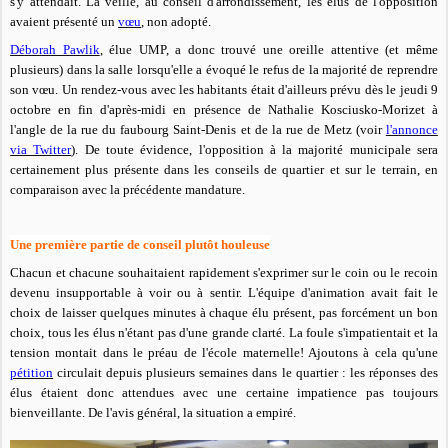
s'y attendait. La veille, au conseil d'arrondissement, les élus de l'opposition
avaient présenté un
vœu
, non adopté.
Déborah Pawlik
, élue UMP, a donc trouvé une oreille attentive (et même
plusieurs) dans la salle lorsqu'elle a évoqué le refus de la majorité de reprendre
son vœu. Un rendez-vous avec les habitants était d'ailleurs prévu dès le jeudi 9
octobre en fin d'après-midi en présence de Nathalie Kosciusko-Morizet à
l'angle de la rue du faubourg Saint-Denis et de la rue de Metz (voir
l'annonce
via Twitter
). De toute évidence, l'opposition à la majorité municipale sera
certainement plus présente dans les conseils de quartier et sur le terrain, en
comparaison avec la précédente mandature.
Une première partie de conseil plutôt houleuse
Chacun
et chacune souhaitaient rapidement s'exprimer sur le coin ou le recoin
devenu insupportable à voir ou à sentir. L'équipe d'animation avait fait le
choix de laisser quelques minutes à chaque élu présent, pas forcément un bon
choix, tous les élus n'étant pas d'une grande clarté. La foule s'impatientait et la
tension montait dans le préau de l'école maternelle! Ajoutons à cela qu'une
pétition
circulait depuis plusieurs semaines dans le quartier :
les réponses des
élus étaient donc attendues
avec une certaine impatience pas toujours
bienveillante. De l'avis général, la situation a empiré.