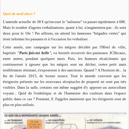
Quoi de neuf alors ?
L'amende actuelle de 38 € qu'encourt le "salisseur" va passer rapidement à 68€.
Mais le nombre d'agents verbalisateurs, quant à lui, n'augmentera pas : ils sont
deux pour le 10e ! Par ailleurs, on attend les fameuses "brigades vertes" qui
iront informer les passants et à l'occasion les verbaliser.
Cette année, une campagne sur les mégots décidée par l'Hôtel de ville,
baptisée
"Paris fais-toi belle",
va bientôt recouvrir des panneaux JCDecaux,
entre autres, pendant quelques mois. Puis, les fumeurs récalcitrants qui
continueront à ignorer que les mégots sont un déchet, certes petit mais
terriblement résistant, s'exposeront à des sanctions. Quand ? A l'horizon de... la
fin de l'année 2015, de bonne source. Tout le monde convient que les
éteignoirs présents sur les nouveaux réceptacles de propreté ne sont pas très
visibles. Dans la salle, certains ont même suggéré d'y apposer un autocollant
voyant... Quid de l'esthétique et de l'harmonie des couleurs dans l'espace
public dans ce cas ? Pourtant, E. Fajgeles maintient que les éteignoirs sont de
plus en plus utilisés.