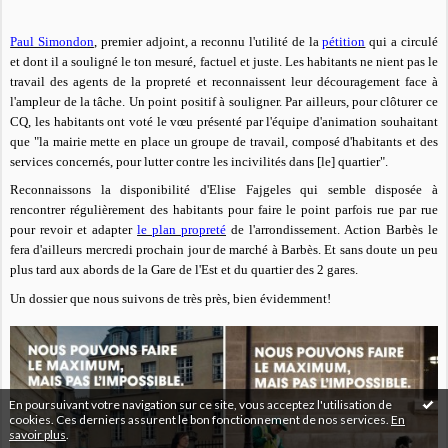
Paul Simondon
, premier adjoint, a reconnu l'utilité de la
pétition
qui a circulé
et dont il a souligné le ton mesuré, factuel et juste. Les habitants ne nient pas le
travail des agents de la propreté et reconnaissent leur découragement face à
l'ampleur de la tâche. Un point positif à souligner.
Par ailleurs, pour clôturer ce
CQ, les habitants ont voté le vœu présenté par l'équipe d'animation souhaitant
que "la mairie mette en place un groupe de travail, composé d'habitants et des
services concernés, pour lutter contre les incivilités dans
[le]
quartier".
Reconnaissons la disponibilité d'Elise Fajgeles qui semble disposée à
rencontrer régulièrement des habitants pour faire le point parfois rue par rue
pour revoir et adapter
le plan propreté
de l'arrondissement. Action Barbès le
fera d'ailleurs mercredi prochain jour de marché à Barbès. Et sans doute un peu
plus tard aux abords de la Gare de l'Est et du quartier des 2 gares.
Un dossier que nous suivons de très près, bien évidemment!
En poursuivant votre navigation sur ce site, vous acceptez l'utilisation de
cookies. Ces derniers assurent le bon fonctionnement de nos services.
En
savoir plus
.