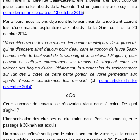
Pour revenir à notre rue Saint-Laurent, elle a besoin d'un petit coup de
jeune, comme les abords de la Gare de l'Est en général (sur ce sujet, lire
notre dernier article daté du 13 octobre 2015
).
Par ailleurs, nous avions déjà identifié le point noir de la rue Saint-Laurent
lors d'une marche exploratoire aux abords de la Gare de l'Est le 23
octobre 2014 :
"
Nous découvrons les contraintes des agents municipaux de la propreté,
qui ne disposent ainsi d'aucun point d'eau dans le tronçon de la rue Saint-
Laurent entre le boulevard de Strasbourg et le boulevard Magenta, pour
pouvoir en nettoyer correctement les recoins où stagnent entre les
voitures des flaques d'urine. Idéalement, la suppression du stationnement
sur l'un des 2 côtés de cette petite portion de voirie permettrait aux
agents d'assurer correctement leur mission
" (cf.
notre article du 1er
novembre 2014
).
oOo
Cette annonce de travaux de rénovation vient donc à point. De quoi
s'agit-il ?
L'harmonisation des vitesses de circulation dans Paris se poursuit, et le
passage à 30km/h est acquis.
Un plateau surélevé soulignera le ralentissement de vitesse, et le double