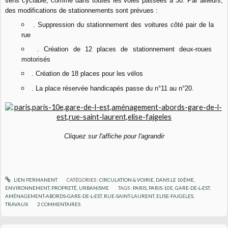
sens cyclable, comme dans toutes les voies passées à 30. Par ailleurs,
des modifications de stationnements sont prévues :
. Suppression du stationnement des voitures côté pair de la
rue
. Création de 12 places de stationnement deux-roues
motorisés
. Création de 18 places pour les vélos
. La place réservée handicapés passe du n°11 au n°20.
Cliquez sur l'affiche pour l'agrandir
LIEN PERMANENT
CATÉGORIES :
CIRCULATION & VOIRIE
,
DANS LE 10ÈME
,
ENVIRONNEMENT
,
PROPRETÉ
,
URBANISME
TAGS :
PARIS
,
PARIS-10E
,
GARE-DE-L-EST
,
AMÉNAGEMENT-ABORDS-GARE-DE-L-EST
,
RUE-SAINT-LAURENT
,
ELISE-FAJGELES
,
TRAVAUX
2
COMMENTAIRES