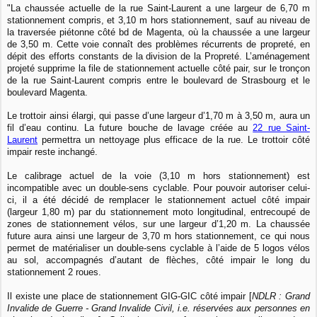
"La chaussée actuelle de la rue Saint-Laurent a une largeur de 6,70 m
stationnement compris, et 3,10 m hors stationnement, sauf au niveau de
la traversée piétonne côté bd de Magenta, où la chaussée a une largeur
de 3,50 m. Cette voie connaît des problèmes récurrents de propreté, en
dépit des efforts constants de la division de la Propreté. L’aménagement
projeté supprime la file de stationnement actuelle côté pair, sur le tronçon
de la rue Saint-Laurent compris entre le boulevard de Strasbourg et le
boulevard Magenta.
Le trottoir ainsi élargi, qui passe d’une largeur d’1,70 m à 3,50 m, aura un
fil d’eau continu. La future bouche de lavage créée au
22 rue Saint-
Laurent
permettra un nettoyage plus efficace de la rue. Le trottoir côté
impair reste inchangé.
Le calibrage actuel de la voie (3,10 m hors stationnement) est
incompatible avec un double-sens cyclable. Pour pouvoir autoriser celui-
ci, il a été décidé de remplacer le stationnement actuel côté impair
(largeur 1,80 m) par du stationnement moto longitudinal, entrecoupé de
zones de stationnement vélos, sur une largeur d’1,20 m. La chaussée
future aura ainsi une largeur de 3,70 m hors stationnement, ce qui nous
permet de matérialiser un double-sens cyclable à l’aide de 5 logos vélos
au sol, accompagnés d’autant de flèches, côté impair le long du
stationnement 2 roues.
Il existe une place de stationnement GIG-GIC côté impair [
NDLR : Grand
Invalide de Guerre - Grand Invalide Civil, i.e. réservées aux personnes en