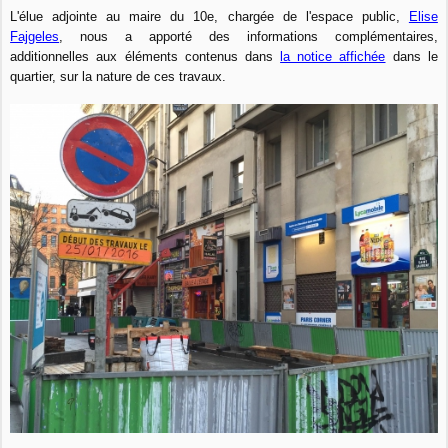
L'élue adjointe au maire du 10e, chargée de l'espace public,
Elise
Fajgeles
, nous a apporté des informations complémentaires,
additionnelles aux éléments contenus dans
la notice affichée
dans le
quartier, sur la nature de ces travaux.