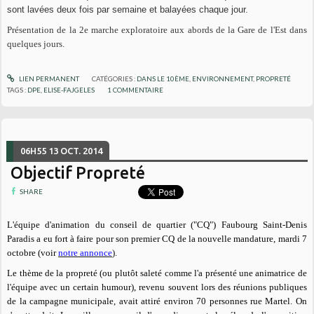
sont lavées deux fois par semaine et balayées chaque jour.
Présentation de la 2e marche exploratoire aux abords de la Gare de l'Est dans
quelques jours.
LIEN PERMANENT
CATÉGORIES :
DANS LE 10ÈME
,
ENVIRONNEMENT
,
PROPRETÉ
TAGS :
DPE
,
ELISE-FAJGELES
1
COMMENTAIRE
06H55
13
OCT. 2014
Objectif Propreté
SHARE
L'équipe d'animation du conseil de quartier ("CQ") Faubourg Saint-Denis
Paradis a eu fort à faire pour son premier CQ de la nouvelle mandature, mardi 7
octobre (voir
notre annonce
).
Le thème de la propreté (ou
plutôt
saleté comme l'a présenté une animatrice de
l'équipe avec un certain humour), revenu souvent lors des réunions publiques
de la campagne municipale, avait attiré environ 70 personnes rue Martel.
On