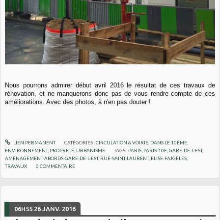
Nous pourrons admirer début avril 2016 le résultat de ces travaux de
rénovation, et ne manquerons donc pas de vous rendre compte de ces
améliorations. Avec des photos, à n'en pas douter !
LIEN PERMANENT
CATÉGORIES :
CIRCULATION & VOIRIE
,
DANS LE 10ÈME
,
ENVIRONNEMENT
,
PROPRETÉ
,
URBANISME
TAGS :
PARIS
,
PARIS-10E
,
GARE-DE-L-EST
,
AMÉNAGEMENT-ABORDS-GARE-DE-L-EST
,
RUE-SAINT-LAURENT
,
ELISE-FAJGELES
,
TRAVAUX
0
COMMENTAIRE
06H55
26
JANV. 2016