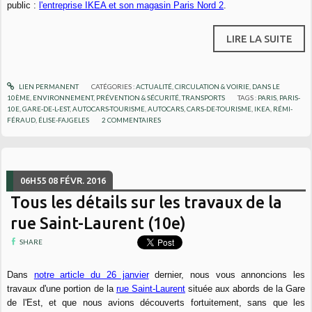
public :
l'entreprise IKEA et son magasin Paris Nord 2
.
LIRE LA SUITE
LIEN PERMANENT
CATÉGORIES :
ACTUALITÉ
,
CIRCULATION & VOIRIE
,
DANS LE
10ÈME
,
ENVIRONNEMENT
,
PRÉVENTION & SÉCURITÉ
,
TRANSPORTS
TAGS :
PARIS
,
PARIS-
10E
,
GARE-DE-L-EST
,
AUTOCARS-TOURISME
,
AUTOCARS
,
CARS-DE-TOURISME
,
IKEA
,
RÉMI-
FÉRAUD
,
ÉLISE-FAJGELES
2
COMMENTAIRES
06H55
08
FÉVR. 2016
Tous les détails sur les travaux de la
rue Saint-Laurent (10e)
SHARE
Dans
notre article du 26 janvier
dernier, nous vous annoncions les
travaux d'une portion de la
rue Saint-Laurent
située aux abords de la Gare
de l'Est, et que nous avions découverts fortuitement, sans que les