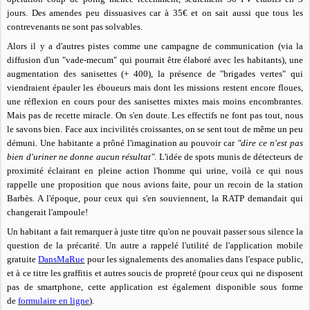
jours. Des amendes peu dissuasives car à 35€ et
on sait aussi que tous les
contrevenants ne sont pas solvables.
Alors il y a d'autres pistes comme une campagne de communication (via la
diffusion d'un "vade-mecum" qui pourrait être élaboré avec les habitants), une
augmentation des sanisettes (+ 400), la présence de "brigades vertes" qui
viendraient épauler les éboueurs mais dont les missions restent encore floues,
une réflexion en cours pour des sanisettes mixtes mais moins encombrantes.
Mais pas de recette miracle. On s'en doute. Les effectifs ne font pas tout, nous
le savons bien. Face aux incivilités croissantes, on se sent tout de même un peu
démuni. Une habitante a prôné l'imagination au pouvoir car
"dire ce n'est pas
bien d'uriner ne donne aucun résultat"
. L'idée de spots munis de détecteurs de
proximité éclairant en pleine action l'homme qui urine, voilà ce qui nous
rappelle une proposition que nous avions faite, pour un recoin de la station
Barbès. A l'époque, pour ceux qui s'en souviennent, la RATP demandait qui
changerait l'ampoule!
Un habitant a fait remarquer à juste titre qu'on ne pouvait passer sous silence la
question de la précarité.
Un autre a rappelé l'utilité de l'application mobile
gratuite
DansMaRue
pour les signalements des anomalies dans l'espace public,
et à ce titre les graffitis et autres soucis de propreté (pour ceux qui ne disposent
pas de smartphone, cette application est également disponible sous forme
de
formulaire en ligne
).