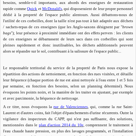
besoins, semble-t-il importants, aux abords des enseignes de restauration
rapide comme
Quick
et
McDonald's
, qui disposeraient de leur propre personnel
dédié à la propreté de l'espace public alentours. Aussi débattons-nous de
l'utilité de ces corbeilles, dont la taille n'est pas tout à fait adaptée aux déchets
/ sachets-repas de ces enseignes (que les Anglo-saxons désignent par "
brown
bags
");
leur présence à proximité immédiate
ont des effets pervers : les clients
de ces enseignes se débarrassent de leurs sacs dans ces corbeilles qui sont
pleines rapidement et donc inutilisables, les déchets additionnels peuvent
alors se répandre sur le sol, contribuant à la salissure de l'espace public...
Le responsable territorial du service de la propreté de Paris nous expose la
répartition des actions de nettoiement, en fonction des rues visitées, et détaille
leur fréquence (chaque portion de rue est ainsi nettoyée à l'eau entre 1 et 5 fois
par semaine, en fonction des besoins, selon un planning déterminé). Nous
évoquons les points noirs, et la manière de les traiter en ajustant, par exemple
et avec parcimonie, la fréquence de nettoyage.
A ce titre, nous évoquons la
rue de Valenciennes
, qui, comme la rue Saint-
Laurent et d'autres coins, fait l'objet d'épanchements d'urine récurrents. Outre la
vigilance des inspecteurs du CAPP, qui n'est pas suffisante, des solutions,
mentionnées dans le
plan d'action 2014 du 10e
, comprennent le traitement à
l'eau chaude haute pression, en plus des lavages programmés, et l'installation