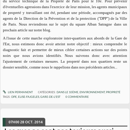
du service technique de la Propreté de Paris pour le 10e. Pour prévenir
d'éventuelles agressions dans l'exercice de leur mission, les agents municipaux
de propreté y travaillant ont été, pendant une période, accompagnés par des
agents de la Direction de la Prévention et de la protection ("DPP") de la Ville
de Paris. Nous reviendrons sur le sujet du square Alban Satragne dans un
prochain article sur notre blog.
A l'issue de cette marche exploratoire
inter-quartiers aux abords de la Gare de
l'Est
, nous estimons donc avoir atteint notre objectif : mieux comprendre le
diagnostic fait et permettre de mieux cibler certaines actions sur des points
noirs que nous avions identifiés. Nous suivrons donc avec attention
l'ajustement de certaines mesures. La propreté dans nos quartiers reste un
dossier sensible, comme nous le rappelions dans nos précédents articles...
LIEN PERMANENT
CATÉGORIES :
DANS LE 10ÈME
,
ENVIRONNEMENT
,
PROPRETÉ
TAGS :
DPE
,
ELISE-FAJGELES
,
GARE-DE-L'EST
0
COMMENTAIRE
07H00
28
OCT. 2014