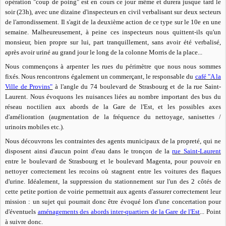
opération "coup de poing" est en cours ce jour même et durera jusque tard le
soir (23h), avec une dizaine d'inspecteurs en civil verbalisant sur deux secteurs
de l'arrondissement. Il s'agit de la deuxième action de ce type sur le 10e en une
semaine. Malheureusement, à peine ces inspecteurs nous quittent-ils qu'un
monsieur, bien propre sur lui, part tranquillement, sans avoir été verbalisé,
après avoir uriné au grand jour le long de la colonne Morris de la place...
Nous commençons à arpenter les rues du périmètre que nous nous sommes
fixés. Nous rencontrons également un commerçant, le responsable du
café "A la
Ville de Provins"
à l'angle du 74 boulevard de Strasbourg et de la rue Saint-
Laurent. Nous évoquons les nuisances liées au nombre important des bus du
réseau noctilien aux abords de la Gare de l'Est, et les possibles axes
d'amélioration (augmentation de la fréquence du nettoyage, sanisettes /
urinoirs mobiles etc.).
Nous découvrons les contraintes des agents municipaux de la propreté, qui ne
disposent ainsi d'aucun point d'eau dans le tronçon de la
rue Saint-Laurent
entre le boulevard de Strasbourg et le boulevard Magenta, pour pouvoir en
nettoyer correctement les recoins où stagnent entre les voitures des flaques
d'urine. Idéalement, la suppression du stationnement sur l'un des 2 côtés de
cette petite portion de voirie permettrait aux agents d'assurer correctement leur
mission : un sujet qui pourrait donc être évoqué lors d'une concertation pour
d'éventuels
aménagements des abords inter-quartiers de la Gare de l'Est
... Point
à suivre donc.