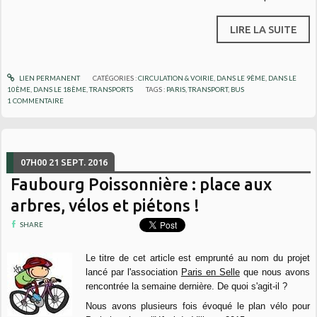
LIRE LA SUITE
LIEN PERMANENT
CATÉGORIES :
CIRCULATION & VOIRIE
,
DANS LE 9ÈME
,
DANS LE
10ÈME
,
DANS LE 18ÈME
,
TRANSPORTS
TAGS :
PARIS
,
TRANSPORT
,
BUS
1
COMMENTAIRE
07H00
21
SEPT. 2016
Faubourg Poissonnière : place aux
arbres, vélos et piétons !
SHARE
Le titre de cet article est emprunté au nom du projet
lancé par l'association
Paris en Selle
que nous avons
rencontrée la semaine dernière. De quoi s'agit-il ?
Nous avons plusieurs fois évoqué le plan vélo pour