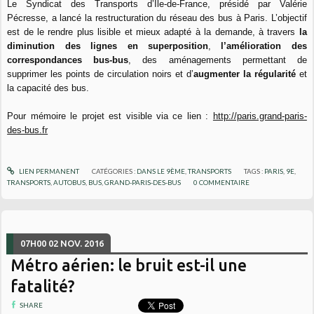
Le Syndicat des Transports d’Île-de-France, présidé par Valérie
Pécresse, a lancé la restructuration du réseau des bus à Paris. L’objectif
est de le rendre plus lisible et mieux adapté à la demande, à travers
la
diminution des lignes en superposition
,
l’amélioration des
correspondances bus-bus
, des aménagements permettant de
supprimer les points de circulation noirs et d’
augmenter la régularité
et
la capacité des bus.
Pour mémoire le projet est visible via ce lien :
http://paris.grand-paris-
des-bus.fr
LIEN PERMANENT
CATÉGORIES :
DANS LE 9ÈME
,
TRANSPORTS
TAGS :
PARIS
,
9E
,
TRANSPORTS
,
AUTOBUS
,
BUS
,
GRAND-PARIS-DES-BUS
0
COMMENTAIRE
07H00
02
NOV. 2016
Métro aérien: le bruit est-il une
fatalité?
SHARE