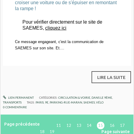
croiser une voiture ou de s'épuiser en remontant
la rampe !
Pour vérifier directement sur le site de
SAEMES,
cliquez ici
Ce message engageant, c'est la communication de
SAEMES sur son site. Et....
LIRE LA SUITE
LIEN PERMANENT
CATÉGORIES :
CIRCULATION & VOIRIE
,
DANS LE 9ÈME
,
TRANSPORTS
TAGS :
PARIS
,
9E
,
PARKING-RUE-MARAN
,
SAEMES
,
VÉLO
0
COMMENTAIRE
Page précédente
11
12
13
14
15
16
17
Page suivante
18
19