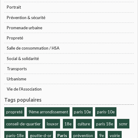
Portrait
Prévention & sécurité
Promenade urbaine
Propreté
Salle de consommation / HSA
Social & solidarité
Transports
Urbanisme
Vie de l'Association
Tags populaires
propreté
9ème arrondissement
paris 10e
paris-10e
conseil-de-quartier
louxor
18e
culture
paris 18e
scmr
paris-18e
goutte-d-or
Paris
prévention
9e
voirie