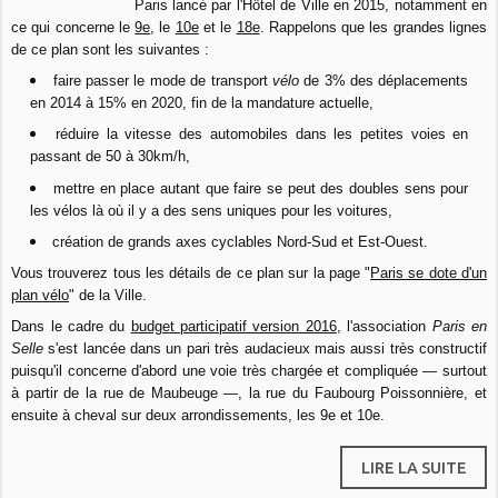
Paris lancé par l'Hôtel de Ville en 2015, notamment en
ce qui concerne le
9e
, le
10e
et le
18e
. Rappelons que les grandes lignes
de ce plan sont les suivantes :
faire passer le mode de transport
vélo
de 3% des déplacements
en 2014 à 15% en 2020, fin de la mandature actuelle,
réduire la vitesse des automobiles dans les petites voies en
passant de 50 à 30km/h,
mettre en place autant que faire se peut des doubles sens pour
les vélos là où il y a des sens uniques pour les voitures,
création de grands axes cyclables Nord-Sud et Est-Ouest.
Vous trouverez tous les détails de ce plan sur la page "
Paris se dote d'un
plan vélo
" de la Ville.
Dans le cadre du
budget participatif version 2016
, l'association
Paris
en
Selle
s'est lancée dans un pari très audacieux mais aussi très constructif
puisqu'il concerne d'abord une voie très chargée et compliquée — surtout
à partir de la rue de Maubeuge —, la rue du Faubourg Poissonnière, et
ensuite à cheval sur deux arrondissements, les 9e et 10e.
LIRE LA SUITE