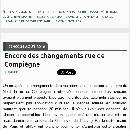
LIEN PERMANENT
CATÉGORIES :
CIRCULATION & VOIRIE
,
DANS LE 9ÈME
,
DANS LE
10ÈME
,
TRANSPORTS
TAGS :
PARIS
,
VÉLO
,
PIÉTONS
,
ENVIRONNEMENT
,
ARBRES
,
URBANISME
,
BUDGET-PARTICIPATIF
8
COMMENTAIRES
07H00
31
AOÛT 2016
Encore des changements rue de
Compiègne
SHARE
U
n an après les changements de circulation dans le secteur de la gare du
Nord, la rue de Compiègne a retrouvé son sens unique. Les riverains
avaient vivement protesté face aux incivilités des automobilistes qui ne
respectaient pas l'obligation d'utiliser la dépose minute en sous-sol
pourtant gratuite pendant 20 minutes. Il s'en suivait des concerts de
klaxon insupportables. Nous avions participé à une réunion sur site en
mars dernier (voir
articles du 23 mars
et du
11 avril
). Par la suite, mairie
de Paris et SNCF ont planché pour tenter d'améliorer cette situation