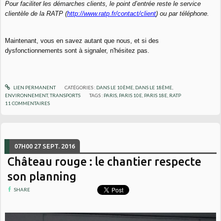
r
Pour facilite
les démarches clients,
le point d’entrée reste le service
clientèle de la RATP (
http://www.ratp.fr/contact/
client
) ou par téléphone.
Maintenant, vous en savez autant que nous, et si des
dysfonctionnements sont à signaler, n'hésitez pas.
LIEN PERMANENT
CATÉGORIES :
DANS LE 10ÈME
,
DANS LE 18ÈME
,
ENVIRONNEMENT
,
TRANSPORTS
TAGS :
PARIS
,
PARIS 10E
,
PARIS 18E
,
RATP
11
COMMENTAIRES
07H00
27
SEPT. 2016
Château rouge : le chantier respecte
son planning
SHARE