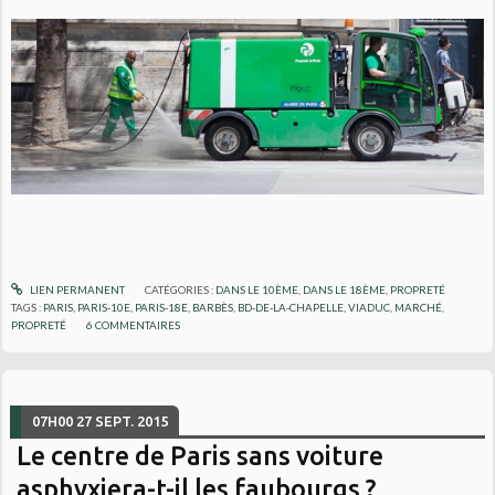
LIEN PERMANENT
CATÉGORIES :
DANS LE 10ÈME
,
DANS LE 18ÈME
,
PROPRETÉ
TAGS :
PARIS
,
PARIS-10E
,
PARIS-18E
,
BARBÈS
,
BD-DE-LA-CHAPELLE
,
VIADUC
,
MARCHÉ
,
PROPRETÉ
6
COMMENTAIRES
07H00
27
SEPT. 2015
Le centre de Paris sans voiture
asphyxiera-t-il les faubourgs ?