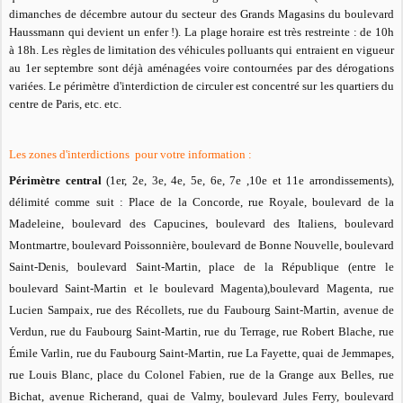
dimanches de décembre autour du secteur des Grands Magasins du boulevard
Haussmann qui devient un enfer !). La plage horaire est très restreinte : de 10h
à 18h. Les règles de limitation des véhicules polluants qui entraient en vigueur
au 1er septembre sont déjà aménagées voire contournées par des dérogations
variées. Le périmètre d'interdiction de circuler est concentré sur les quartiers du
centre de Paris, etc. etc.
Les zones d'interdictions pour votre information :
Périmètre central
(1er, 2e, 3e, 4e, 5e, 6e, 7e ,10e et 11e arrondissements),
délimité comme suit : Place de la Concorde, rue Royale, boulevard de la
Madeleine, boulevard des Capucines, boulevard des Italiens, boulevard
Montmartre, boulevard Poissonnière, boulevard de Bonne Nouvelle, boulevard
Saint-Denis, boulevard Saint-Martin, place de la République (entre le
boulevard Saint-Martin et le boulevard Magenta),boulevard Magenta, rue
Lucien Sampaix, rue des Récollets, rue du Faubourg Saint-Martin, avenue de
Verdun, rue du Faubourg Saint-Martin, rue du Terrage, rue Robert Blache, rue
Émile Varlin, rue du Faubourg Saint-Martin, rue La Fayette, quai de Jemmapes,
rue Louis Blanc, place du Colonel Fabien, rue de la Grange aux Belles, rue
Bichat, avenue Richerand, quai de Valmy, boulevard Jules Ferry, boulevard