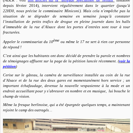
(NDLR : voir
nos articles sur la "
Brigade Spécialisée de Terrain"
installée
depuis février 2014)
, intervient régulièrement dans le quartier (jusqu’à
22H30, nous précise le commissaire Miniconi). Mais cela n’empêche pas la
situation de se dégrader de semaine en semaine jusqu’à constater
l’installation de petits trafics de drogue en pleine journée dans les halls
d’immeuble de la rue d’Alsace dont les portes d’entrées sont tour à tour
fracturées.
ème
Appeler le commissariat du 10
ou même le 17 ne sert à rien car personne
de répond !
C’est ainsi que les habitants ont donc décidé de prendre la parole et nombres
de témoignages affluent sur la page de la pétition lancée récemment. (
voir la
pétition
)
Cerise sur le gâteau, la caméra de surveillance installée au coin de la rue
d’Alsace et de la rue des deux gares est momentanément hors service ; un
important échafaudage, devenue la nouvelle vespasienne à la mode et un
endroit accueillant pour y s’abreuver en nombre et en musique, lui bouche le
champ de vision.
Même la fresque berlinoise, qui a été épargnée quelques temps, a maintenant
rejoint le camp des outragés…