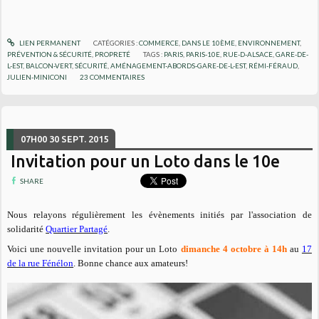
LIEN PERMANENT
CATÉGORIES :
COMMERCE
,
DANS LE 10ÈME
,
ENVIRONNEMENT
,
PRÉVENTION & SÉCURITÉ
,
PROPRETÉ
TAGS :
PARIS
,
PARIS-10E
,
RUE-D-ALSACE
,
GARE-DE-
L-EST
,
BALCON-VERT
,
SÉCURITÉ
,
AMÉNAGEMENT-ABORDS-GARE-DE-L-EST
,
RÉMI-FÉRAUD
,
JULIEN-MINICONI
23
COMMENTAIRES
07H00
30
SEPT. 2015
Invitation pour un Loto dans le 10e
SHARE
Nous relayons régulièrement les évènements initiés par l'association de
solidarité
Quartier Partagé
.
Voici une nouvelle invitation pour un Loto
dimanche 4 octobre à 14h
au
17
de la rue Fénélon
. Bonne chance aux amateurs!