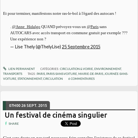
Et pour terminer, manifestons notre ras-le-bol à l'égard des autocars !
.
@Anne_Hidalgo
QUAND prévoyez-vous un
@Paris
sans
AUTOCARS avec accès transport en commune gratuit par exemple ???
Une expérience non ?
— Lise Thely (@ThelyLise)
25 Septembre 2015
LIEN PERMANENT
CATÉGORIES :
CIRCULATION & VOIRIE
,
ENVIRONNEMENT
,
TRANSPORTS
TAGS :
PARIS
,
PARIS-SANS-VOITURE
,
MAIRIE-DE-PARIS
,
JOURNÉE-SANS-
VOITURE
,
STATIONNEMENT
,
CIRCULATION
6
COMMENTAIRES
07H00
26
SEPT. 2015
Un festival de cinéma singulier
SHARE
C'est sans doute un peu tard pour vous faire connaître l'existence de ce festival