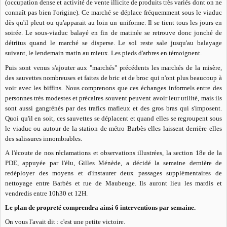
(occupation dense et activité de vente illicite de produits très variés dont on ne
connaît pas bien l'origine). Ce marché se déplace fréquemment sous le viaduc
dès qu'il pleut ou qu'apparait au loin un uniforme. Il se tient tous les jours en
soirée. Le sous-viaduc balayé en fin de matinée se retrouve donc jonché de
détritus quand le marché se disperse. Le sol reste sale jusqu'au balayage
suivant, le lendemain matin au mieux. Les pieds d'arbres en témoignent.
Puis sont venus s'ajouter aux "marchés" précédents les marchés de la misère,
des sauvettes nombreuses et faites de bric et de broc qui n'ont plus beaucoup à
voir avec les biffins. Nous comprenons que ces échanges informels entre des
personnes très modestes et précaires souvent peuvent avoir leur utilité, mais ils
sont aussi gangrénés par des trafics mafieux et des gros bras qui s'imposent.
Quoi qu'il en soit, ces sauvettes se déplacent et quand elles se regroupent sous
le viaduc ou autour de la station de métro Barbès elles laissent derrière elles
des salissures innombrables.
A l'écoute de nos réclamations et observations illustrées, la section 18e de la
PDE, appuyée par l'élu, Gilles Ménède, a décidé la semaine dernière de
redéployer des moyens et d'instaurer deux passages supplémentaires de
nettoyage entre Barbès et rue de Maubeuge. Ils auront lieu les mardis et
vendredis entre 10h30 et 12H.
Le plan de propreté comprendra ainsi 6 interventions par semaine.
On vous l'avait dit : c'est une petite victoire.