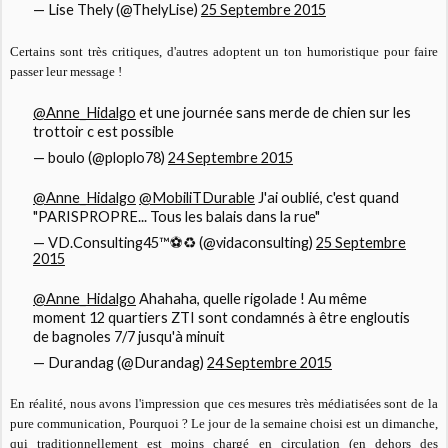
— Lise Thely (@ThelyLise)
25 Septembre 2015
Certains sont très critiques, d'autres adoptent un ton humoristique pour faire
passer leur message !
@Anne_Hidalgo
et une journée sans merde de chien sur les
trottoir c est possible
— boulo (@ploplo78)
24 Septembre 2015
@Anne_Hidalgo
@MobiliTDurable
J'ai oublié, c'est quand
"PARISPROPRE... Tous les balais dans la rue"
— VD.Consulting45™⚽♻ (@vidaconsulting)
25 Septembre
2015
@Anne_Hidalgo
Ahahaha, quelle rigolade ! Au même
moment 12 quartiers ZTI sont condamnés à être engloutis
de bagnoles 7/7 jusqu'à minuit
— Durandag (@Durandag)
24 Septembre 2015
En réalité, nous avons l'impression que ces mesures très médiatisées sont de la
pure communication, Pourquoi ? Le jour de la semaine choisi est un dimanche,
qui traditionnellement est moins chargé en circulation (en dehors des