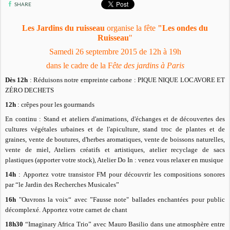
SHARE
Les Jardins du ruisseau
organise la fête
"Les ondes du
Ruisseau
"
Samedi 26 septembre 2015 de 12h à 19h
dans le cadre de la F
ête des jardins à Paris
Dès 12h
: Réduisons notre empreinte carbone : PIQUE NIQUE LOCAVORE ET
ZÉRO DECHETS
12h
: crêpes pour les gourmands
En continu : Stand et ateliers d'animations, d'échanges et de découvertes des
cultures végétales urbaines et de l'apiculture, stand troc de plantes et de
graines, vente de boutures, d'herbes aromatiques, vente de boissons naturelles,
vente de miel, Ateliers créatifs et artistiques, atelier recyclage de sacs
plastiques (apporter votre stock), Atelier Do In : venez vous relaxer en musique
14h
: Apportez votre transistor FM pour découvrir les compositions sonores
par “le Jardin des Recherches Musicales”
16h
"Ouvrons la voix“ avec ”Fausse note" ballades enchantées pour public
décomplexé. Apportez votre carnet de chant
18h30
“Imaginary Africa Trio” avec Mauro Basilio dans une atmosphère entre