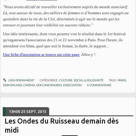
"Nous avons décidé de travailler exclusivement auprès du monde associatif.
Là, tout autour de nous, des milliers de femmes et d’hommes sont engagés au
quotidien dans la vie de la Cité, déterminés à agir sur le monde qui les
entoure et pourtant leur visibilité est souvent réduite."
Une idée intéressante, dont vous pourrez voir le résultat dans le 1er festival
qu'organisera l'association des 21 et 22 novembre à Paris. Pour l'heure, ils
attendent vos films, quel que soit le format, la durée, le support...
Une fiche d'inscription se trouve sur cette page
. Allez-y !
LIEN PERMANENT
CATÉGORIES :
CULTURE
,
SOCIAL & SOLIDARITÉ
TAGS :
PARIS
,
DOKOMUNDI
,
CINÉMA
,
DOCUMENTAIRES
,
ASSOCIATION
0
COMMENTAIRE
13H00
25
SEPT. 2015
Les Ondes du Ruisseau demain dès
midi