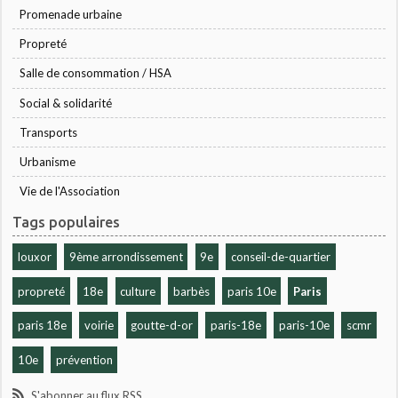
Promenade urbaine
Propreté
Salle de consommation / HSA
Social & solidarité
Transports
Urbanisme
Vie de l'Association
Tags populaires
louxor
9ème arrondissement
9e
conseil-de-quartier
propreté
18e
culture
barbès
paris 10e
Paris
paris 18e
voirie
goutte-d-or
paris-18e
paris-10e
scmr
10e
prévention
S'abonner au flux RSS