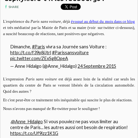
SHARE
L'expérience du
Paris sans voiture
, déjà
évoqué au début du mois dans ce blog
et très médiatisé par la Mairie de Paris et sa maire (voir sur twitter ci-dessous),
a suscité beaucoup de réactions, tant positives que négatives.
Dimanche,
#Paris
vivra sa Journée sans Voiture :
http://t.co/f39p8jJtrl
#Parissansvoiture
pic.twitter.com/ZExSg8QpeA
— Anne Hidalgo (@Anne_Hidalgo)
24 Septembre 2015
L'expression
Paris sans voiture
est déjà assez loin de la réalité car seuls les
quartiers du centre de Paris se verront libérés de la circulation automobile.
Quid des autres ?
Et c'est peut-être ce traitement très inéquitable qui suscite le plus de réactions.
Nous n'avons pas manqué de Re-twitter pour le souligner !
.
@Anne_Hidalgo
SI vous pouviez ne pas vous limiter au
centre de Paris... les autres aussi ont besoin de respiration!
https://t.co/Uf9izz1K1G