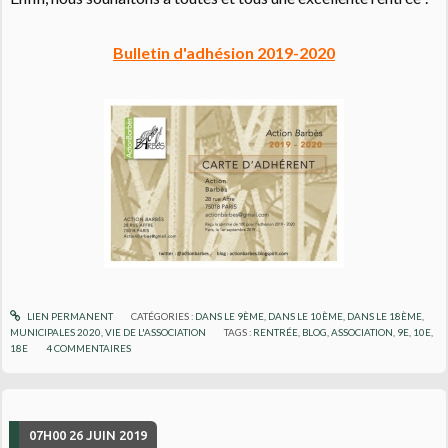
Bulletin d'adhésion 2019-2020
LIEN PERMANENT
CATÉGORIES :
DANS LE 9ÈME
,
DANS LE 10ÈME
,
DANS LE 18ÈME
,
MUNICIPALES 2020
,
VIE DE L'ASSOCIATION
TAGS :
RENTRÉE
,
BLOG
,
ASSOCIATION
,
9E
,
10E
,
18E
4
COMMENTAIRES
07H00
26
JUIN 2019