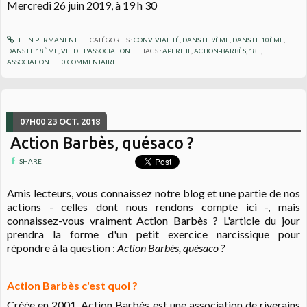
Mercredi 26 juin 2019, à 19 h 30
LIEN PERMANENT
CATÉGORIES :
CONVIVIALITÉ
,
DANS LE 9ÈME
,
DANS LE 10ÈME
,
DANS LE 18ÈME
,
VIE DE L'ASSOCIATION
TAGS :
APERITIF
,
ACTION-BARBÈS
,
18E
,
ASSOCIATION
0
COMMENTAIRE
07H00
23
OCT. 2018
Action Barbès, quésaco ?
SHARE
Amis lecteurs, vous connaissez notre blog et une partie de nos
actions - celles dont nous rendons compte ici -, mais
connaissez-vous vraiment Action Barbès ? L'article du jour
prendra la forme d'un petit exercice narcissique pour
répondre à la question :
Action Barbès, quésaco ?
Action Barbès c'est quoi ?
Créée en 2001, Action Barbès est une association de riverains