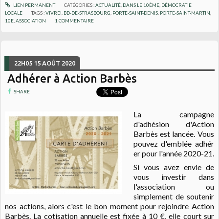
LIEN PERMANENT
CATÉGORIES :
ACTUALITÉ
,
DANS LE 10ÈME
,
DÉMOCRATIE
LOCALE
TAGS :
VIVRE!
,
BD-DE-STRASBOURG
,
PORTE-SAINT-DENIS
,
PORTE-SAINT-MARTIN
,
10E
,
ASSOCIATION
1
COMMENTAIRE
22H05
15
AOÛT 2020
Adhérer à Action Barbès
SHARE
La campagne
d'adhésion d'Action
Barbès est lancée. Vous
pouvez
d'emblée
adhér
er pour l'année 2020-21.
Si vous avez envie de
vous investir dans
l'association ou
simplement de soutenir
nos actions, alors c'est le bon moment pour rejoindre Action
Barbès. La cotisation annuelle est fixée à 10 €, elle court sur