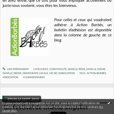
en avez envie, que ce soit pour vous impliquer activement ou
juste nous soutenir, vous êtes les bienvenus.
Pour celles et ceux qui voudraient
adhérer à Action Barbès, un
bulletin d'adhésion est disponible
dans la colonne de gauche de ce
blog.
LIEN PERMANENT
CATÉGORIES :
CONVIVIALITÉ
,
DANS LE 9ÈME
,
DANS LE 10ÈME
,
DANS LE 18ÈME
,
DÉMOCRATIE LOCALE
,
VIE DE L'ASSOCIATION
TAGS :
ACTION BARBÈS
,
ASSOCIATION
4
COMMENTAIRES
07H00
26
SEPT. 2015
En poursuivant votre navigation sur ce site, vous acceptez l'utilisation de
Un festival de cinéma singulier
cookies. Ces derniers assurent le bon fonctionnement de nos services.
En
savoir plus
.