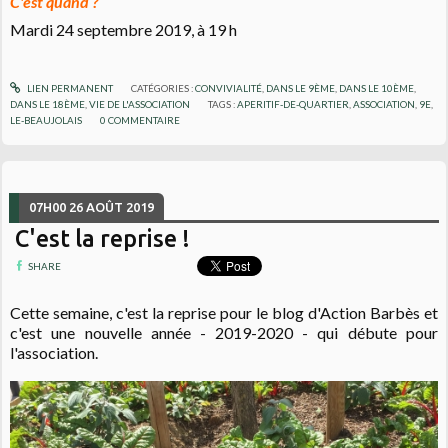
C'est quand ?
Mardi 24 septembre 2019, à 19 h
LIEN PERMANENT
CATÉGORIES :
CONVIVIALITÉ
,
DANS LE 9ÈME
,
DANS LE 10ÈME
,
DANS LE 18ÈME
,
VIE DE L'ASSOCIATION
TAGS :
APERITIF-DE-QUARTIER
,
ASSOCIATION
,
9E
,
LE-BEAUJOLAIS
0
COMMENTAIRE
07H00
26
AOÛT 2019
C'est la reprise !
SHARE
Cette semaine, c'est la reprise pour le blog d'Action Barbès et
c'est une nouvelle année - 2019-2020 - qui débute pour
l'association.