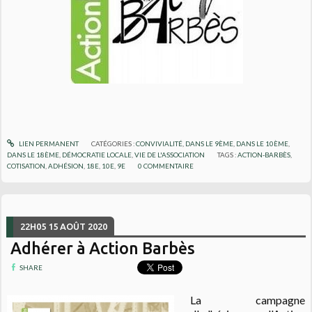
LIEN PERMANENT
CATÉGORIES :
CONVIVIALITÉ
,
DANS LE 9ÈME
,
DANS LE 10ÈME
,
DANS LE 18ÈME
,
DÉMOCRATIE LOCALE
,
VIE DE L'ASSOCIATION
TAGS :
ACTION-BARBÈS
,
COTISATION
,
ADHÉSION
,
18E
,
10E
,
9E
0
COMMENTAIRE
22H05
15
AOÛT 2020
Adhérer à Action Barbès
SHARE
La campagne