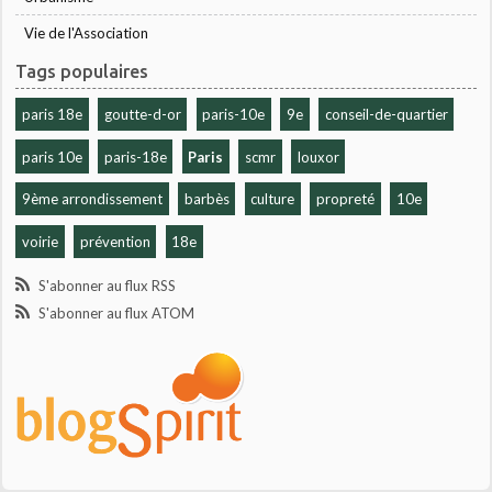
Vie de l'Association
Tags populaires
paris 18e
goutte-d-or
paris-10e
9e
conseil-de-quartier
paris 10e
paris-18e
Paris
scmr
louxor
9ème arrondissement
barbès
culture
propreté
10e
voirie
prévention
18e
S'abonner au flux RSS
S'abonner au flux ATOM