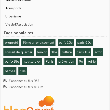
Transports
Urbanisme
Vie de l'Association
Tags populaires
propreté
9ème arrondissement
paris 10e
paris-10e
conseil-de-quartier
louxor
18e
culture
paris 18e
scmr
paris-18e
goutte-d-or
Paris
prévention
9e
voirie
barbès
10e
S'abonner au flux RSS
S'abonner au flux ATOM