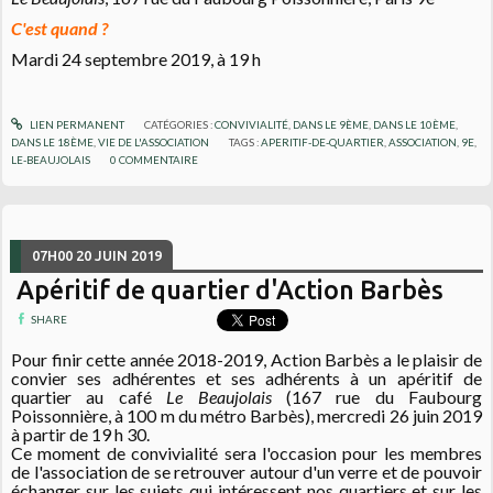
C'est quand ?
Mardi 24 septembre 2019, à 19 h
LIEN PERMANENT
CATÉGORIES :
CONVIVIALITÉ
,
DANS LE 9ÈME
,
DANS LE 10ÈME
,
DANS LE 18ÈME
,
VIE DE L'ASSOCIATION
TAGS :
APERITIF-DE-QUARTIER
,
ASSOCIATION
,
9E
,
LE-BEAUJOLAIS
0
COMMENTAIRE
07H00
20
JUIN 2019
Apéritif de quartier d'Action Barbès
SHARE
Pour finir cette année 2018-2019, Action Barbès a le plaisir de
convier ses adhérentes et ses adhérents à un apéritif de
quartier au café
Le Beaujolais
(167 rue du Faubourg
Poissonnière, à 100 m du métro Barbès), mercredi 26 juin 2019
à partir de 19 h 30.
Ce moment de convivialité sera l'occasion pour les membres
de l'association de se retrouver autour d'un verre et de pouvoir
échanger sur les sujets qui intéressent nos quartiers et sur les