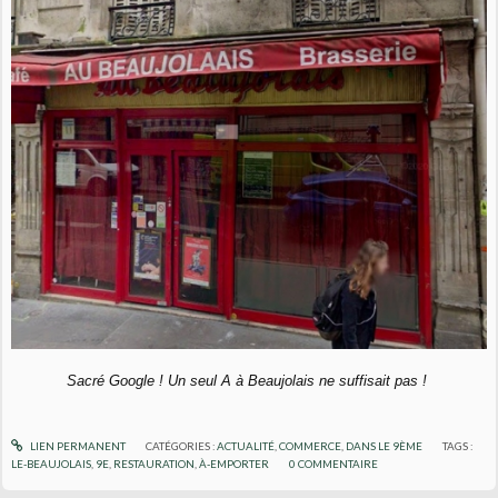
Sacré Google ! Un seul A à Beaujolais ne suffisait pas !
LIEN PERMANENT
CATÉGORIES :
ACTUALITÉ
,
COMMERCE
,
DANS LE 9ÈME
TAGS :
LE-BEAUJOLAIS
,
9E
,
RESTAURATION
,
À-EMPORTER
0
COMMENTAIRE