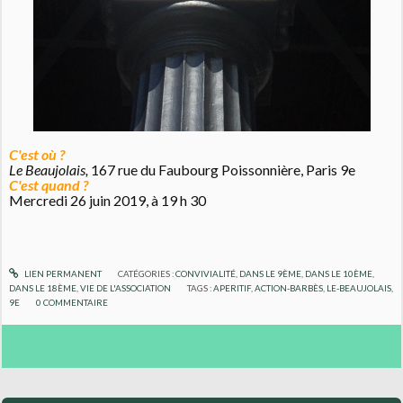
C'est où ?
Le Beaujolais,
167 rue du Faubourg Poissonnière, Paris 9e
C'est quand ?
Mercredi 26 juin 2019, à 19 h 30
LIEN PERMANENT
CATÉGORIES :
CONVIVIALITÉ
,
DANS LE 9ÈME
,
DANS LE 10ÈME
,
DANS LE 18ÈME
,
VIE DE L'ASSOCIATION
TAGS :
APERITIF
,
ACTION-BARBÈS
,
LE-BEAUJOLAIS
,
9E
0
COMMENTAIRE