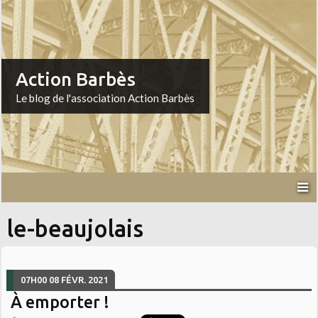
Action Barbès
Le blog de l'association Action Barbès
le-beaujolais
07H00
08
FÉVR. 2021
À emporter !