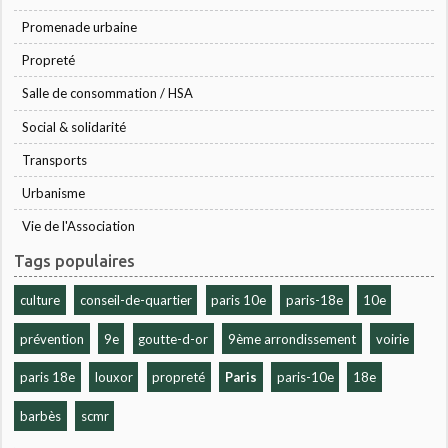
Promenade urbaine
Propreté
Salle de consommation / HSA
Social & solidarité
Transports
Urbanisme
Vie de l'Association
Tags populaires
culture
conseil-de-quartier
paris 10e
paris-18e
10e
prévention
9e
goutte-d-or
9ème arrondissement
voirie
paris 18e
louxor
propreté
Paris
paris-10e
18e
barbès
scmr