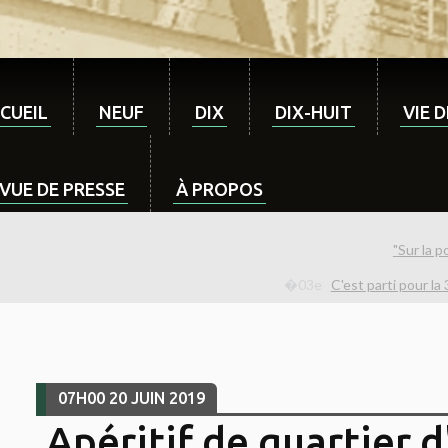
CUEIL
NEUF
DIX
DIX-HUIT
VIE 
VUE DE PRESSE
À PROPOS
"Sur la p
C'est parti pour la
07H00
20
JUIN 2019
Apéritif de quartier d