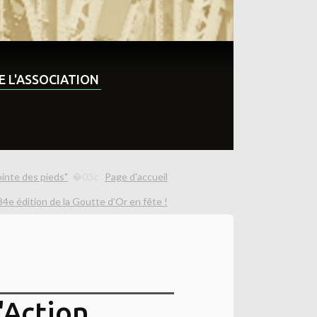
DE L'ASSOCIATION
ointe des pieds"
Page d'accueil
 34e édition de la Goutte d’Or en fête !
'Action