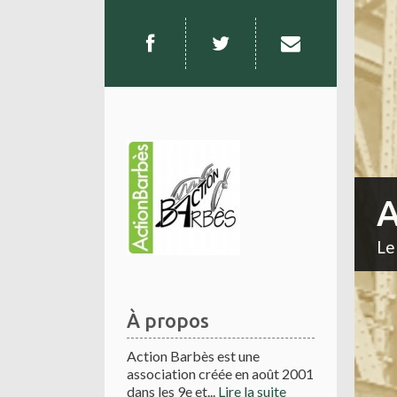
A
Le
À propos
Action Barbès est une
association créée en août 2001
dans les 9e et...
Lire la suite