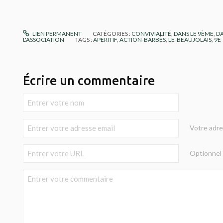
LIEN PERMANENT
CATÉGORIES :
CONVIVIALITÉ
,
DANS LE 9ÈME
,
DA
L'ASSOCIATION
TAGS :
APERITIF
,
ACTION-BARBÈS
,
LE-BEAUJOLAIS
,
9E
Écrire un commentaire
Votre adre
Optionnel