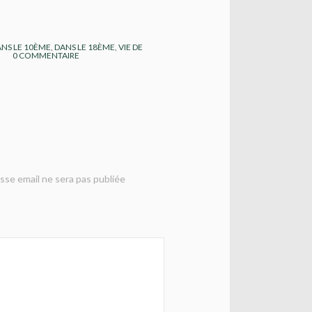
NS LE 10ÈME
,
DANS LE 18ÈME
,
VIE DE
0
COMMENTAIRE
sse email ne sera pas publiée