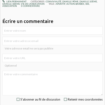
LIEN PERMANENT
CATÉGORIES :
CONVIVIALITÉ
,
DANS LE 9ÈME
,
DANS LE 10ÈME
,
DANS LE 18ÈME
,
VIE DE L'ASSOCIATION
TAGS :
APERITIF
,
ACTION-BARBÈS
,
18E
,
ASSOCIATION
0
COMMENTAIRE
Écrire un commentaire
Votre adresse email ne sera pas publiée
Optionnel
S'abonner au fil de discussion
Retenir mes coordonnées