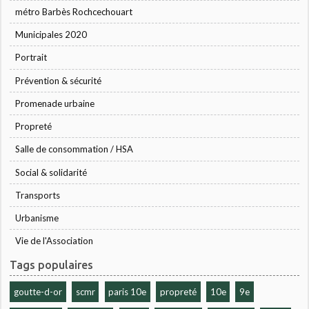
métro Barbès Rochcechouart
Municipales 2020
Portrait
Prévention & sécurité
Promenade urbaine
Propreté
Salle de consommation / HSA
Social & solidarité
Transports
Urbanisme
Vie de l'Association
Tags populaires
goutte-d-or
scmr
paris 10e
propreté
10e
9e