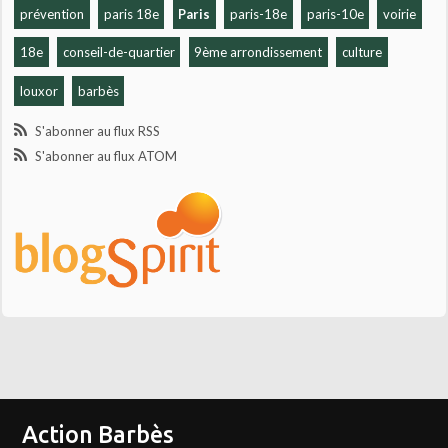
prévention
paris 18e
Paris
paris-18e
paris-10e
voirie
18e
conseil-de-quartier
9ème arrondissement
culture
louxor
barbès
S'abonner au flux RSS
S'abonner au flux ATOM
Action Barbès