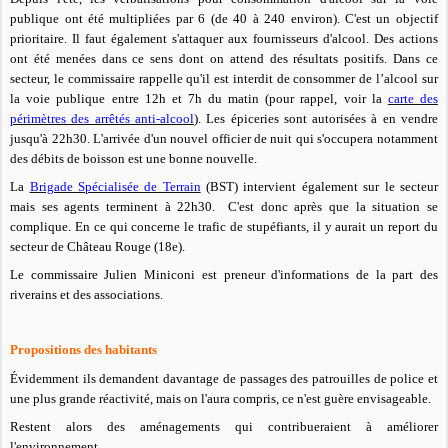
publique ont été multipliées par 6 (de 40 à 240 environ). C'est un objectif
prioritaire. Il faut également s'attaquer aux fournisseurs d'alcool. Des actions
ont été menées dans ce sens dont on attend des résultats positifs. Dans ce
secteur, le commissaire rappelle qu'il est interdit de consommer de l’alcool sur
la voie publique entre 12h et 7h du matin (pour rappel, voir la
carte des
périmètres des arrêtés anti-alcool
). Les épiceries sont autorisées à en vendre
jusqu'à 22h30. L'arrivée d'un nouvel officier de nuit qui s'occupera notamment
des débits de boisson est une bonne nouvelle.
La
Brigade Spécialisée de Terrain
(BST) intervient également sur le secteur
mais ses agents terminent à 22h30. C'est donc après que la situation se
complique. En ce qui concerne le trafic de stupéfiants, il y aurait un report du
secteur de Château Rouge (18e).
Le commissaire Julien Miniconi est preneur d'informations de la part des
riverains et des associations.
Propositions des habitants
Évidemment ils demandent davantage de passages des patrouilles de police et
une plus grande réactivité, mais on l'aura compris, ce n'est guère envisageable.
Restent alors des aménagements qui contribueraient à améliorer
l'environnement.