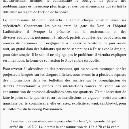
habituellement définies, le commissaire le
souligne. La palette des
problématiques est beaucoup plus large, et c'est certainement ce qui en fait la
difficulté au regard de l'action de la police.
Le commissaire Miniconi s'attache à cerner chaque quartier avec ses
spécificités. Concernant les voies entre la gare du Nord et l'hôpital
Lariboisière, il évoque la présence de la toxicomanie et des
diverses addictions, notamment à l'alcool, parfois couplées, qui conduisent un
nombre de personnes non négligeable à investir ce territoire, de jour ou de
nuit, au grand dam des habitants qui ne se sentent pas à l'aise avec la drogue,
pour faire simple. Il le sait, il ne néglige pas le problème, il viendra expliquer
ses intentions, la forme de son action le 6 novembre en public.
Pour revenir à l'alcoolisation des personnes, qui est souvent estompée par les
projecteurs braqués sur les drogues illicites, nous avons lu à plusieurs reprises
des informations dans les bulletins des mairies sur la promulgation de
décrets préfectoraux à propos des interdictions variées de vente ou de
consommation de boissons alcoolisées dans nos quartiers. C'était l'occasion de
faire le point sur le quartier et sur les interdictions en vigueur : voici une carte
transmise par le commissaire, elle est assez explicite et vaut, semble-t-il, pour
le trottoir 9e du faubourg Poissonnière.
. Pour les rues inscrites dans le périmètre "fuchsia", la légende dit qu'un
arrêté du 11/07/2014 interdit la consommation de 12h à 7h et la vente