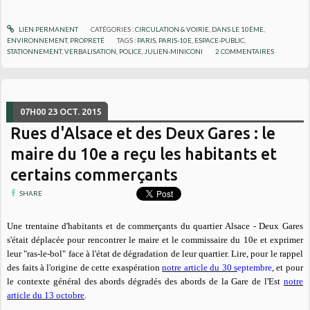
LIEN PERMANENT
CATÉGORIES :
CIRCULATION & VOIRIE
,
DANS LE 10ÈME
,
ENVIRONNEMENT
,
PROPRETÉ
TAGS :
PARIS
,
PARIS-10E
,
ESPACE-PUBLIC
,
STATIONNEMENT
,
VERBALISATION
,
POLICE
,
JULIEN-MINICONI
2
COMMENTAIRES
07H00
23
OCT. 2015
Rues d'Alsace et des Deux Gares : le
maire du 10e a reçu les habitants et
certains commerçants
SHARE
Une trentaine d'habitants et de commerçants du quartier Alsace - Deux Gares
s'était déplacée pour rencontrer le maire et le commissaire du 10e et exprimer
leur "ras-le-bol" face à l'état de dégradation de leur quartier. Lire,
pour le rappel
des faits à l'origine de cette exaspération
notre article du 30 s
eptembre
, et pour
le contexte général des abords dégradés des abords de la Gare de l'Est
notre
article du 13 octobre
.