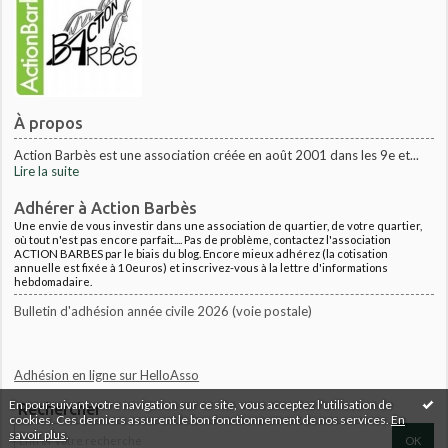
À propos
Action Barbès est une association créée en août 2001 dans les 9e et...
Lire la suite
Adhérer à Action Barbès
Une envie de vous investir dans une association de quartier, de votre quartier,
où tout n'est pas encore parfait.... Pas de problème, contactez l'association
ACTION BARBES par le biais du blog. Encore mieux adhérez (la cotisation
annuelle est fixée à 10euros) et inscrivez-vous à la lettre d'informations
hebdomadaire.
Bulletin d'adhésion année civile 2026 (voie postale)
Adhésion en ligne sur HelloAsso
En poursuivant votre navigation sur ce site, vous acceptez l'utilisation de
Rechercher
cookies. Ces derniers assurent le bon fonctionnement de nos services.
En
savoir plus
.