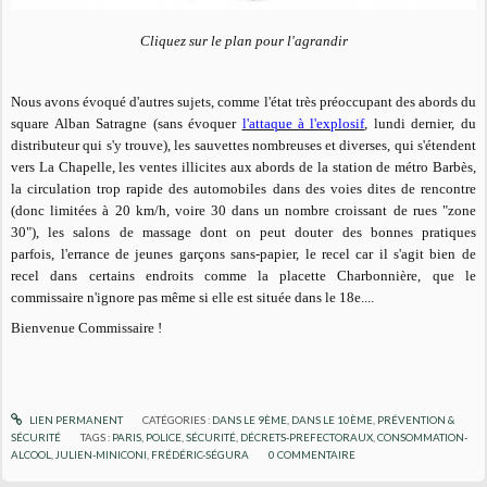
Cliquez sur le plan pour l'agrandir
Nous avons évoqué d'autres sujets, comme l'état très préoccupant des abords du
square Alban Satragne (sans évoquer
l'attaque à l'explosif
, lundi dernier, du
distributeur qui s'y trouve), les sauvettes nombreuses et diverses, qui s'étendent
vers La Chapelle, les ventes illicites aux abords de la station de métro Barbès,
la circulation trop rapide des automobiles dans des voies dites de rencontre
(donc limitées à 20 km/h, voire 30 dans un nombre croissant de rues "zone
30"), les salons de massage dont on peut douter des bonnes pratiques
parfois, l'errance de jeunes garçons sans-papier, le recel car il s'agit bien de
recel dans certains endroits comme la placette Charbonnière, que le
commissaire n'ignore pas même si elle est située dans le 18e....
Bienvenue Commissaire !
LIEN PERMANENT
CATÉGORIES :
DANS LE 9ÈME
,
DANS LE 10ÈME
,
PRÉVENTION &
SÉCURITÉ
TAGS :
PARIS
,
POLICE
,
SÉCURITÉ
,
DÉCRETS-PREFECTORAUX
,
CONSOMMATION-
ALCOOL
,
JULIEN-MINICONI
,
FRÉDÉRIC-SÉGURA
0
COMMENTAIRE