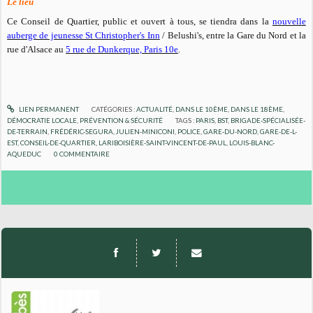
Le lieu
Ce Conseil de Quartier, public et ouvert à tous, se tiendra dans la
nouvelle
auberge de jeunesse St Christopher's Inn
/ Belushi's, entre la Gare du Nord et la
rue d'Alsace au
5 rue de Dunkerque, Paris 10e
.
LIEN PERMANENT
CATÉGORIES :
ACTUALITÉ
,
DANS LE 10ÈME
,
DANS LE 18ÈME
,
DÉMOCRATIE LOCALE
,
PRÉVENTION & SÉCURITÉ
TAGS :
PARIS
,
BST
,
BRIGADE-SPÉCIALISÉE-
DE-TERRAIN
,
FRÉDÉRIC-SEGURA
,
JULIEN-MINICONI
,
POLICE
,
GARE-DU-NORD
,
GARE-DE-L-
EST
,
CONSEIL-DE-QUARTIER
,
LARIBOISIÈRE-SAINT-VINCENT-DE-PAUL
,
LOUIS-BLANC-
AQUEDUC
0
COMMENTAIRE