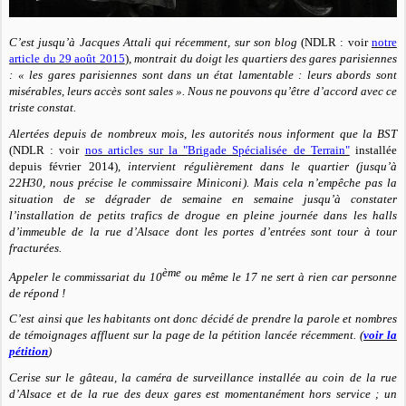
C’est jusqu’à Jacques Attali qui récemment, sur son blog
(NDLR : voir
notre
article du 29 août 2015
)
, montrait du doigt les quartiers des gares parisiennes
:
« les gares parisiennes sont dans un état lamentable : leurs abords sont
misérables, leurs accès sont sales ».
Nous ne pouvons qu’être d’accord avec ce
triste constat.
Alertées depuis de nombreux mois, les autorités nous informent que la BST
(NDLR : voir
nos articles sur la "
Brigade Spécialisée de Terrain"
installée
depuis février 2014)
, intervient régulièrement dans le quartier (jusqu’à
22H30, nous précise le commissaire Miniconi). Mais cela n’empêche pas la
situation de se dégrader de semaine en semaine jusqu’à constater
l’installation de petits trafics de drogue en pleine journée dans les halls
d’immeuble de la rue d’Alsace dont les portes d’entrées sont tour à tour
fracturées.
ème
Appeler le commissariat du 10
ou même le 17 ne sert à rien car personne
de répond !
C’est ainsi que les habitants ont donc décidé de prendre la parole et nombres
de témoignages affluent sur la page de la pétition lancée récemment. (
voir la
pétition
)
Cerise sur le gâteau, la caméra de surveillance installée au coin de la rue
d’Alsace et de la rue des deux gares est momentanément hors service ; un