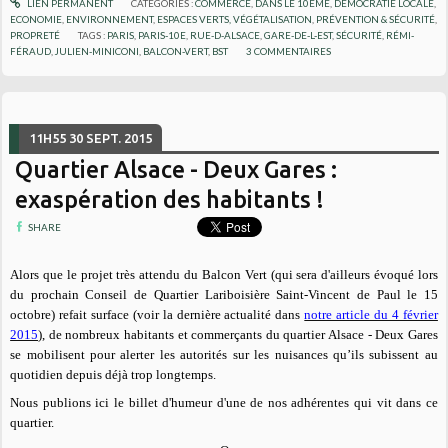
LIEN PERMANENT
CATÉGORIES :
COMMERCE
,
DANS LE 10ÈME
,
DÉMOCRATIE LOCALE
,
ECONOMIE
,
ENVIRONNEMENT
,
ESPACES VERTS, VÉGÉTALISATION
,
PRÉVENTION & SÉCURITÉ
,
PROPRETÉ
TAGS :
PARIS
,
PARIS-10E
,
RUE-D-ALSACE
,
GARE-DE-L-EST
,
SÉCURITÉ
,
RÉMI-
FÉRAUD
,
JULIEN-MINICONI
,
BALCON-VERT
,
BST
3
COMMENTAIRES
11H55
30
SEPT. 2015
Quartier Alsace - Deux Gares :
exaspération des habitants !
SHARE
Alors que le projet très attendu du Balcon Vert (qui sera d'ailleurs évoqué lors
du prochain Conseil de Quartier Lariboisière Saint-Vincent de Paul le 15
octobre) refait surface (voir la dernière actualité dans
notre article du 4 février
2015
), de n
ombreux habitants et commerçants du quartier Alsace - Deux Gares
se mobilisent pour alerter les autorités sur les nuisances qu’ils subissent au
quotidien depuis déjà trop longtemps.
Nous publions ici le billet d'humeur d'une de nos adhérentes qui vit dans ce
quartier.