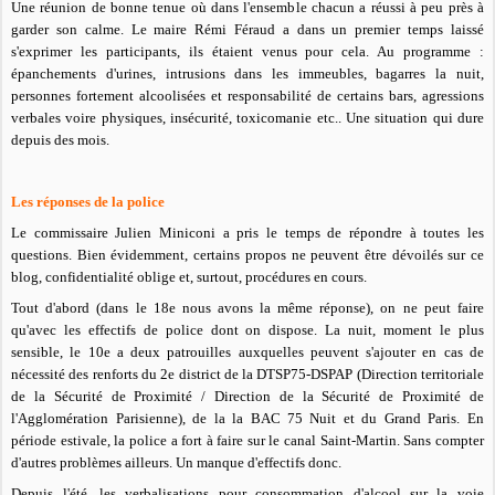
Une réunion de bonne tenue où dans l'ensemble chacun a réussi à peu près à
garder son calme. Le maire Rémi Féraud a dans un premier temps laissé
s'exprimer les participants, ils étaient venus pour cela. Au programme :
épanchements d'urines, intrusions dans les immeubles, bagarres la nuit,
personnes fortement alcoolisées et responsabilité de certains bars, agressions
verbales voire physiques, insécurité, toxicomanie etc.. Une situation qui dure
depuis des mois.
Les réponses de la police
Le commissaire Julien Miniconi a pris le temps de répondre à toutes les
questions. Bien évidemment, certains propos ne peuvent être dévoilés sur ce
blog, confidentialité oblige et, surtout, procédures en cours.
Tout d'abord (dans le 18e nous avons la même réponse), on ne peut faire
qu'avec les effectifs de police dont on dispose. La nuit, moment le plus
sensible, le 10e a deux patrouilles auxquelles peuvent s'ajouter en cas de
nécessité
des renforts
du 2e district de la DTSP75-DSPAP (Direction territoriale
de la Sécurité de Proximité / Direction de la Sécurité de Proximité de
l'Agglomération Parisienne), de la
la BAC 75 Nuit et du Grand Paris. En
période estivale, la police a fort à faire sur le canal Saint-Martin. Sans compter
d'autres problèmes ailleurs. Un manque d'effectifs donc.
Depuis l'été, les verbalisations pour consommation d'alcool sur la voie