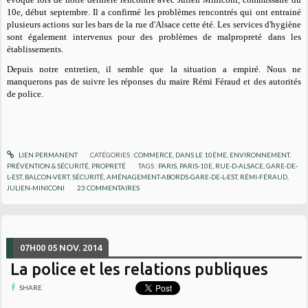
10e, début septembre. Il a confirmé les problèmes rencontrés qui ont entrainé
plusieurs actions sur les bars de la rue d'Alsace cette été. Les services d'hygiène
sont également intervenus pour des problèmes de malpropreté dans les
établissements.
Depuis notre entretien, il semble que la situation a empiré. Nous ne
manquerons pas de suivre les réponses du maire Rémi Féraud et des autorités
de police.
LIEN PERMANENT
CATÉGORIES :
COMMERCE
,
DANS LE 10ÈME
,
ENVIRONNEMENT
,
PRÉVENTION & SÉCURITÉ
,
PROPRETÉ
TAGS :
PARIS
,
PARIS-10E
,
RUE-D-ALSACE
,
GARE-DE-
L-EST
,
BALCON-VERT
,
SÉCURITÉ
,
AMÉNAGEMENT-ABORDS-GARE-DE-L-EST
,
RÉMI-FÉRAUD
,
JULIEN-MINICONI
23
COMMENTAIRES
07H00
05
NOV. 2014
La police et les relations publiques
SHARE