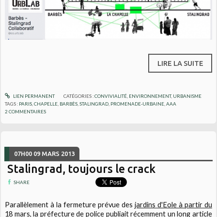
LIRE LA SUITE
LIEN PERMANENT
CATÉGORIES :
CONVIVIALITÉ
,
ENVIRONNEMENT
,
URBANISME
TAGS :
PARIS
,
CHAPELLE
,
BARBÈS
,
STALINGRAD
,
PROMENADE-URBAINE
,
AAA
2
COMMENTAIRES
07H00
09
MARS 2013
Stalingrad, toujours le crack
SHARE
Parallèlement à la fermeture prévue des
jardins d'Eole à partir du
18 mars,
la préfecture de police publiait récemment un long article