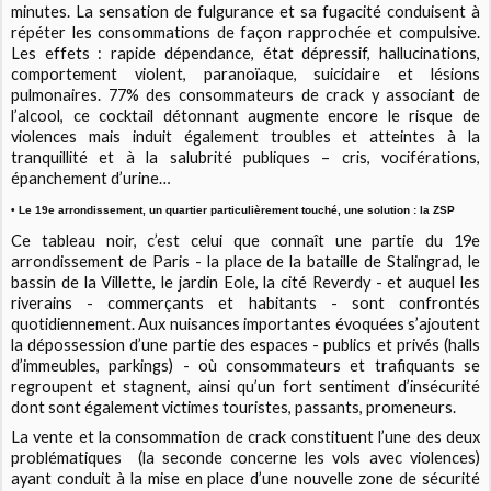
minutes. La sensation de fulgurance et sa fugacité conduisent à
répéter les consommations de façon rapprochée et compulsive.
Les effets : rapide dépendance, état dépressif, hallucinations,
comportement violent, paranoïaque, suicidaire et lésions
pulmonaires. 77% des consommateurs de crack y associant de
l’alcool, ce cocktail détonnant augmente encore le risque de
violences mais induit également troubles et atteintes à la
tranquillité et à la salubrité publiques – cris, vociférations,
épanchement d’urine…
• Le 19e arrondissement, un quartier particulièrement touché, une solution : la ZSP
Ce tableau noir, c’est celui que connaît une partie du 19e
arrondissement de Paris - la place de la bataille de Stalingrad, le
bassin de la Villette, le jardin Eole, la cité Reverdy - et auquel les
riverains - commerçants et habitants - sont confrontés
quotidiennement. Aux nuisances importantes évoquées s’ajoutent
la dépossession d’une partie des espaces - publics et privés (halls
d’immeubles, parkings) - où consommateurs et trafiquants se
regroupent et stagnent, ainsi qu’un fort sentiment d’insécurité
dont sont également victimes touristes, passants, promeneurs.
La vente et la consommation de crack constituent l’une des deux
problématiques (la seconde concerne les vols avec violences)
ayant conduit à la mise en place d’une nouvelle zone de sécurité