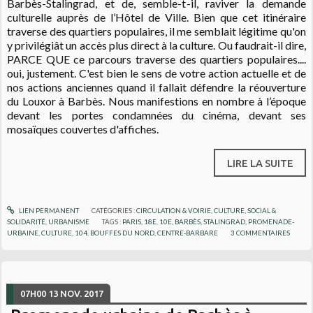
Barbès-Stalingrad, et de, semble-t-il, raviver la demande
culturelle auprès de l’Hôtel de Ville. Bien que cet itinéraire
traverse des quartiers populaires, il me semblait légitime qu'on
y privilégiât un accès plus direct à la culture. Ou faudrait-il dire,
PARCE QUE ce parcours traverse des quartiers populaires....
oui, justement. C'est bien le sens de votre action actuelle et de
nos actions anciennes quand il fallait défendre la réouverture
du Louxor à Barbès. Nous manifestions en nombre à l’époque
devant les portes condamnées du cinéma, devant ses
mosaïques couvertes d'affiches.
LIRE LA SUITE
LIEN PERMANENT
CATÉGORIES :
CIRCULATION & VOIRIE
,
CULTURE
,
SOCIAL &
SOLIDARITÉ
,
URBANISME
TAGS :
PARIS
,
18E
,
10E
,
BARBÈS
,
STALINGRAD
,
PROMENADE-
URBAINE
,
CULTURE
,
104
,
BOUFFES DU NORD
,
CENTRE-BARBARE
3
COMMENTAIRES
07H00
13
NOV. 2017