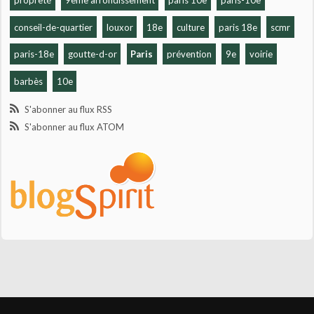
propreté
9ème arrondissement
paris 10e
paris-10e
conseil-de-quartier
louxor
18e
culture
paris 18e
scmr
paris-18e
goutte-d-or
Paris
prévention
9e
voirie
barbès
10e
S'abonner au flux RSS
S'abonner au flux ATOM