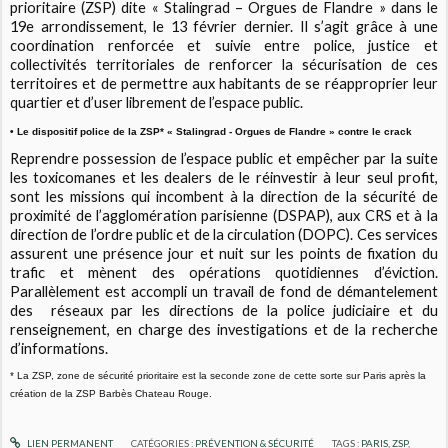
prioritaire (ZSP) dite « Stalingrad – Orgues de Flandre » dans le
19e arrondissement, le 13 février dernier. Il s’agit grâce à une
coordination renforcée et suivie entre police, justice et
collectivités territoriales de renforcer la sécurisation de ces
territoires et de permettre aux habitants de se réapproprier leur
quartier et d’user librement de l’espace public.
• Le dispositif police de la ZSP* « Stalingrad - Orgues de Flandre » contre le crack
Reprendre possession de l’espace public et empêcher par la suite
les toxicomanes et les dealers de le réinvestir à leur seul profit,
sont les missions qui incombent à la direction de la sécurité de
proximité de l’agglomération parisienne (DSPAP), aux CRS et à la
direction de l’ordre public et de la circulation (DOPC). Ces services
assurent une présence jour et nuit sur les points de fixation du
trafic et mènent des opérations quotidiennes d’éviction.
Parallèlement est accompli un travail de fond de démantelement
des réseaux par les directions de la police judiciaire et du
renseignement, en charge des investigations et de la recherche
d’informations.
* La ZSP, zone de sécurité prioritaire est la seconde zone de cette sorte sur Paris après la
création de la ZSP Barbès Chateau Rouge.
LIEN PERMANENT
CATÉGORIES :
PRÉVENTION & SÉCURITÉ
TAGS :
PARIS
,
ZSP
,