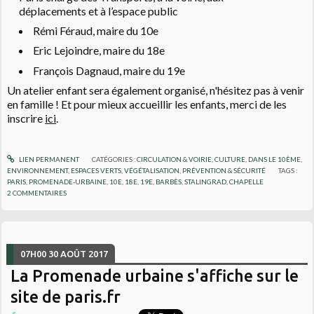
déplacements et à l’espace public
Rémi Féraud, maire du 10e
Eric Lejoindre, maire du 18e
François Dagnaud, maire du 19e
Un atelier enfant sera également organisé, n'hésitez pas à venir
en famille ! Et pour mieux accueillir les enfants, merci de les
inscrire
ici
.
LIEN PERMANENT
CATÉGORIES :
CIRCULATION & VOIRIE
,
CULTURE
,
DANS LE 10ÈME
,
ENVIRONNEMENT
,
ESPACES VERTS, VÉGÉTALISATION
,
PRÉVENTION & SÉCURITÉ
TAGS :
PARIS
,
PROMENADE-URBAINE
,
10E
,
18E
,
19E
,
BARBÈS
,
STALINGRAD
,
CHAPELLE
2
COMMENTAIRES
07H00
30
AOÛT 2017
La Promenade urbaine s'affiche sur le
site de paris.fr