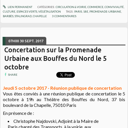
LIEN PERMANENT
CATÉGORIES :
CIRCULATION & VOIRIE
,
COMMERCE
,
CONVIVIALITÉ
,
CULTURE
,
ESPACES VERTS, VÉGÉTALISATION
TAGS :
PARIS
,
18E
,
PROMENADE-URBAINE
,
BARBÈS
,
STALINGRAD
,
CHAPELLE
3
COMMENTAIRES
07H00
30
SEPT. 2017
Concertation sur la Promenade
Urbaine aux Bouffes du Nord le 5
octobre
SHARE
Jeudi 5 octobre 2017 - Réunion publique de concertation
Vous êtes conviés à une réunion publique de concertation le 5
octobre à 19h au Théâtre des Bouffes du Nord, 37 bis
boulevard de la Chapelle, 75010 Paris
En présence de :
Christophe Najdovski, Adjoint à la Maire de
Paris chargé des Transports, à la voirie, aux