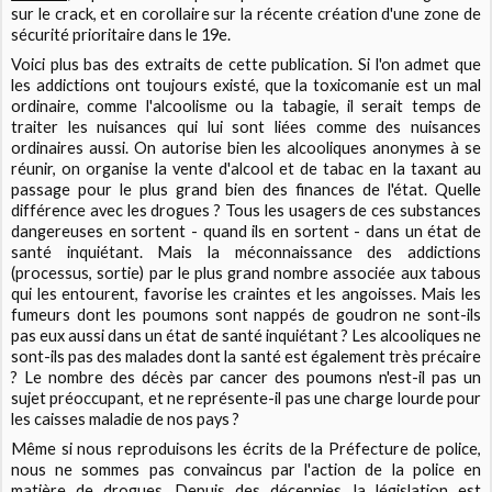
sur le crack, et en corollaire sur la récente création d'une zone de
sécurité prioritaire dans le 19e.
Voici plus bas des extraits de cette publication. Si l'on admet que
les addictions ont toujours existé, que la toxicomanie est un mal
ordinaire, comme l'alcoolisme ou la tabagie, il serait temps de
traiter les nuisances qui lui sont liées comme des nuisances
ordinaires aussi. On autorise bien les alcooliques anonymes à se
réunir, on organise la vente d'alcool et de tabac en la taxant au
passage pour le plus grand bien des finances de l'état. Quelle
différence avec les drogues ? Tous les usagers de ces substances
dangereuses en sortent - quand ils en sortent - dans un état de
santé inquiétant. Mais la méconnaissance des addictions
(processus, sortie) par le plus grand nombre associée aux tabous
qui les entourent, favorise les craintes et les angoisses. Mais les
fumeurs dont les poumons sont nappés de goudron ne sont-ils
pas eux aussi dans un état de santé inquiétant ? Les alcooliques ne
sont-ils pas des malades dont la santé est également très précaire
? Le nombre des décès par cancer des poumons n'est-il pas un
sujet préoccupant, et ne représente-il pas une charge lourde pour
les caisses maladie de nos pays ?
Même si nous reproduisons les écrits de la Préfecture de police,
nous ne sommes pas convaincus par l'action de la police en
matière de drogues. Depuis des décennies, la législation est