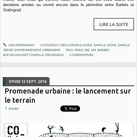
dernières années ou vivent encore dans le périmètre entre Barbès et
Stalingrad.
LIRE LA SUITE
LIEN PERMANENT
CATÉGORIES :
CIRCULATION & VOIRIE
,
DANS LE 10ÈME
,
DANS LE
18ÈME
,
ENVIRONNEMENT
,
URBANISME
TAGS :
PARIS
,
18E
,
10E
,
BARBÈS-
ROCHECHOUART
,
CHAPELLE
,
STALINGRAD
1
COMMENTAIRE
07H00
12
SEPT. 2016
Promenade urbaine : le lancement sur
le terrain
SHARE