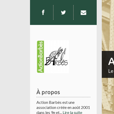
A
Le
À propos
Action Barbès est une
association créée en août 2001
dans les 9e et...
Lire la suite