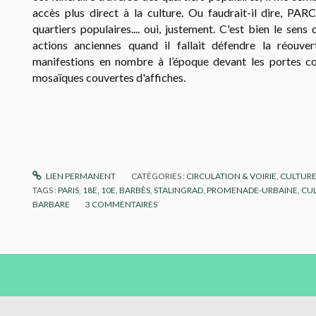
accès plus direct à la culture. Ou faudrait-il dire, P
quartiers populaires.... oui, justement. C'est bien le sens
actions anciennes quand il fallait défendre la réouv
manifestions en nombre à l’époque devant les portes 
mosaïques couvertes d'affiches.
LIEN PERMANENT
CATÉGORIES :
CIRCULATION & VOIRIE
,
CULTUR
TAGS :
PARIS
,
18E
,
10E
,
BARBÈS
,
STALINGRAD
,
PROMENADE-URBAINE
,
CU
BARBARE
3
COMMENTAIRES