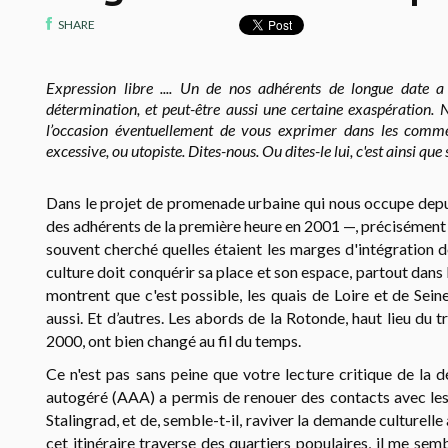
SHARE
Expression libre .... Un de nos adhérents de longue date 
détermination, et peut-être aussi une certaine exaspération. N
l’occasion éventuellement de vous exprimer dans les comme
excessive, ou utopiste. Dites-nous. Ou dites-le lui, c'est ainsi que
Dans le projet de promenade urbaine qui nous occupe depui
des adhérents de la première heure en 2001 —, précisément
souvent cherché quelles étaient les marges d'intégration de
culture doit conquérir sa place et son espace, partout dans
montrent que c'est possible, les quais de Loire et de Sei
aussi. Et d’autres. Les abords de la Rotonde, haut lieu du 
2000, ont bien changé au fil du temps.
Ce n'est pas sans peine que votre lecture critique de la d
autogéré (AAA) a permis de renouer des contacts avec les 
Stalingrad, et de, semble-t-il, raviver la demande culturelle
cet itinéraire traverse des quartiers populaires, il me semb