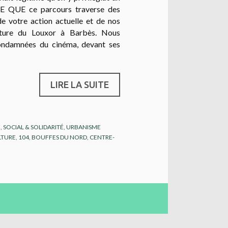
ARCE QUE ce parcours traverse des
 de votre action actuelle et de nos
erture du Louxor à Barbès. Nous
condamnées du cinéma, devant ses
LIRE LA SUITE
E
,
SOCIAL & SOLIDARITÉ
,
URBANISME
LTURE
,
104
,
BOUFFES DU NORD
,
CENTRE-