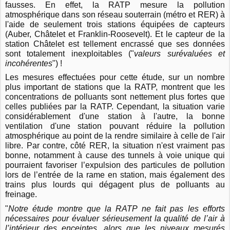
fausses. En effet, la RATP mesure la pollution
atmosphérique dans son réseau souterrain (métro et RER) à
l'aide de seulement trois stations équipées de capteurs
(Auber, Châtelet et Franklin-Roosevelt). Et le capteur de la
station Châtelet est tellement encrassé que ses données
sont totalement inexploitables ("
valeurs surévaluées et
incohérentes
") !
Les mesures effectuées pour cette étude, sur un nombre
plus important de stations que la RATP, montrent que les
concentrations de polluants sont nettement plus fortes que
celles publiées par la RATP. Cependant, la situation varie
considérablement d'une station à l'autre, la bonne
ventilation d'une station pouvant réduire la pollution
atmosphérique au point de la rendre similaire à celle de l'air
libre. Par contre, côté RER, la situation n'est vraiment pas
bonne, notamment à cause des
tunnels à voie unique qui
pourraient favoriser l’expulsion des particules de pollution
lors de l’entrée de la rame en station, mais également des
trains plus lourds qui dégagent plus de polluants au
freinage.
"
Notre étude montre que la RATP ne fait pas les efforts
nécessaires pour évaluer sérieusement la qualité de l’air à
l’intérieur des enceintes, alors que les niveaux mesurés