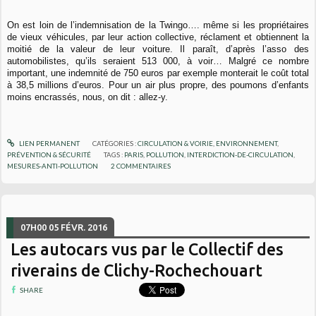
On est loin de l’indemnisation de la Twingo…. même si les propriétaires
de vieux véhicules, par leur action collective, réclament et obtiennent la
moitié de la valeur de leur voiture. Il paraît, d’après l’asso des
automobilistes, qu’ils seraient 513 000, à voir… Malgré ce nombre
important, une indemnité de 750 euros par exemple monterait le coût total
à 38,5 millions d’euros. Pour un air plus propre, des poumons d’enfants
moins encrassés, nous, on dit : allez-y.
LIEN PERMANENT
CATÉGORIES :
CIRCULATION & VOIRIE
,
ENVIRONNEMENT
,
PRÉVENTION & SÉCURITÉ
TAGS :
PARIS
,
POLLUTION
,
INTERDICTION-DE-CIRCULATION
,
MESURES-ANTI-POLLUTION
2
COMMENTAIRES
07H00
05
FÉVR. 2016
Les autocars vus par le Collectif des
riverains de Clichy-Rochechouart
SHARE