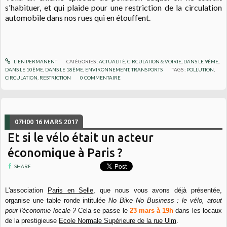
s'habituer, et qui plaide pour une restriction de la circulation
automobile dans nos rues qui en étouffent.
LIEN PERMANENT
CATÉGORIES :
ACTUALITÉ
,
CIRCULATION & VOIRIE
,
DANS LE 9ÈME
,
DANS LE 10ÈME
,
DANS LE 18ÈME
,
ENVIRONNEMENT
,
TRANSPORTS
TAGS :
POLLUTION
,
CIRCULATION
,
RESTRICTION
0
COMMENTAIRE
07H00
16
MARS 2017
Et si le vélo était un acteur
économique à Paris ?
SHARE
L'association
Paris en Selle
, que nous vous avons déjà présentée,
organise une table ronde intitulée
No Bike No Business
: le vélo, atout
pour l'économie locale ?
Cela se passe le
23 mars à 19h
dans les locaux
de la prestigieuse
Ecole Normale Supérieure de la rue Ulm
.