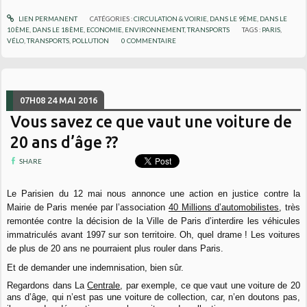
LIEN PERMANENT
CATÉGORIES :
CIRCULATION & VOIRIE
,
DANS LE 9ÈME
,
DANS LE
10ÈME
,
DANS LE 18ÈME
,
ECONOMIE
,
ENVIRONNEMENT
,
TRANSPORTS
TAGS :
PARIS
,
VÉLO
,
TRANSPORTS
,
POLLUTION
0
COMMENTAIRE
07H08
24
MAI 2016
Vous savez ce que vaut une voiture de
20 ans d’âge ??
SHARE
Le Parisien du 12 mai nous annonce une action en justice contre la
Mairie de Paris menée par l’association
40 Millions d’automobilistes
, très
remontée contre la décision de la Ville de Paris d’interdire les véhicules
immatriculés avant 1997 sur son territoire. Oh, quel drame ! Les voitures
de plus de 20 ans ne pourraient plus rouler dans Paris.
Et de demander une indemnisation, bien sûr.
Regardons dans La
Centrale
, par exemple, ce que vaut une voiture de 20
ans d’âge, qui n’est pas une voiture de collection, car, n’en doutons pas,