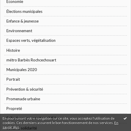
Economie
Élections municipales
Enfance & jeunesse
Environnement
Espaces verts, végétalisation
Histoire
métro Barbès Rochcechouart
Municipales 2020
Portrait
Prévention & sécurité
Promenade urbaine
Propreté
Salle de consommation / HSA
En poursuivant votre navigation sur ce site, vous acceptez l'utilisation de
cookies. Ces derniers assurent le bon fonctionnement de nos services.
En
savoir plus
.
Social & solidarité