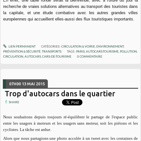
En effet, une table ronde serait la bienvenue, avec à l'ordre du jour la
recherche de vraies solutions alternatives au transport des touristes dans
la capitale, et une étude combative avec les autres grandes villes
européennes qui accueillent elles-aussi des flux touristiques importants.
LIEN PERMANENT
CATÉGORIES :
CIRCULATION & VOIRIE
,
ENVIRONNEMENT
,
PRÉVENTION & SÉCURITÉ
,
TRANSPORTS
TAGS :
PARIS
,
AUTOCARS-TOURISME
,
POLLUTION
,
CIRCULATION
,
AUTOCARS
,
CARS-DE-TOURISME
0
COMMENTAIRE
07H00
13
MAI 2015
Trop d'autocars dans le quartier
SHARE
Nous souhaitons depuis toujours ré-équilibrer le partage de l'espace public
entre les usagers à moteurs et les usagers sans moteur, soit les piétons et les
cyclistes. La tâche est ardue.
Alors que nous partagions une photo accolée à un tweet avec les centaines de