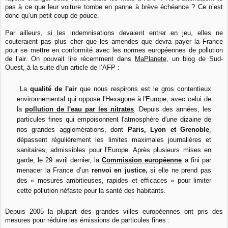
pas à ce que leur voiture tombe en panne à brève échéance ? Ce n’est
donc qu’un petit coup de pouce.
Par ailleurs, si les indemnisations devaient entrer en jeu, elles ne
couteraient pas plus cher que les amendes que devra payer la France
pour se mettre en conformité avec les normes européennes de pollution
de l’air. On pouvait lire récemment dans
MaPlanete
, un blog de Sud-
Ouest, à la suite d’un article de l’AFP :
La
qualité de l'air
que nous respirons est le gros contentieux
environnemental qui oppose l'Hexagone à l'Europe, avec celui de
la
pollution de l'eau par les nitrates
. Depuis des années, les
particules fines qui empoisonnent l'atmosphère d'une dizaine de
nos grandes agglomérations, dont
Paris, Lyon et Grenoble
,
dépassent régulièrement les limites maximales journalières et
sanitaires, admissibles pour l'Europe. Après plusieurs mises en
garde, le 29 avril dernier, la
Commission européenne
a fini par
menacer la France d’un
renvoi en justice,
si elle ne prend pas
des « mesures ambitieuses, rapides et efficaces » pour limiter
cette pollution néfaste pour la santé des habitants.
Depuis 2005 la plupart des grandes villes européennes ont pris des
mesures pour réduire les émissions de particules fines :