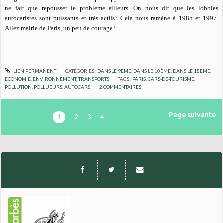
ne fait que repousser le problème ailleurs. On nous dit que les lobbies
autocaristes sont puissants et très actifs? Cela nous ramène à 1985 et 1997.
Allez mairie de Paris, un peu de courage !
LIEN PERMANENT
CATÉGORIES :
DANS LE 9ÈME
,
DANS LE 10ÈME
,
DANS LE 18ÈME
,
ECONOMIE
,
ENVIRONNEMENT
,
TRANSPORTS
TAGS :
PARIS
,
CARS-DE-TOURISME
,
POLLUTION
,
POLLUEURS
,
AUTOCARS
2
COMMENTAIRES
Page suivante
1
2
3
4