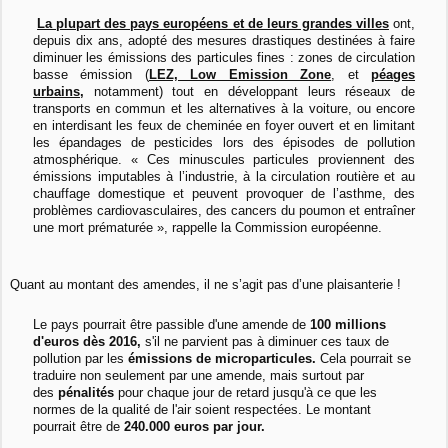
La plupart des pays européens et de leurs grandes villes
ont,
depuis dix ans, adopté des mesures drastiques destinées à faire
diminuer les émissions des particules fines : zones de circulation
basse émission (
LEZ, Low Emission Zone
, et
péages
urbains
,
notamment) tout en développant leurs réseaux de
transports en commun et les alternatives à la voiture, ou encore
en interdisant les feux de cheminée en foyer ouvert et en limitant
les épandages de pesticides lors des épisodes de pollution
atmosphérique. « Ces minuscules particules proviennent des
émissions imputables à l’industrie, à la circulation routière et au
chauffage domestique et peuvent provoquer de l’asthme, des
problèmes cardiovasculaires, des cancers du poumon et entraîner
une mort prématurée », rappelle la Commission européenne.
Quant au montant des amendes, il ne s’agit pas d’une plaisanterie !
Le pays pourrait être passible d'une amende de
100 millions
d'euros dès 2016,
s'il ne parvient pas à diminuer ces taux de
pollution par les
émissions de microparticules.
Cela pourrait se
traduire non seulement par une amende, mais surtout par
des
pénalités
pour chaque jour de retard jusqu'à ce que les
normes de la qualité de l'air soient respectées. Le montant
pourrait être de
240.000 euros par jour.