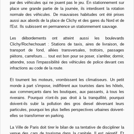
par des véhicules qui ne jouent pas le jeu. En stationnement sur
place une grande partie de la journée, ils interdisent la rotation
normale des véhicules. De mauvaises habitudes ont été prises
aussi aux abords de la place de Clichy et des gares du Nord et de
l'Est. Ils subissent en permanence un stationnement sauvage.
Les débordements ont atteint aussi les boulevards
Clichy/Rochechouart : Stations de taxis, aires de livraison, de
transport de fond, allées transversales, trottoirs, passages
piétons, carrefours.... tout est bon pour se poser, s'arrêter, dormir,
attendre, sous l'impassibilité des véhicules de police devant ces
infractions au code de la route.
Et tournent les moteurs, vrombissent les climatiseurs. Un petit
monde à part s'impose, indifférent aux touristes dans les hôtels,
aux commerçants dans les boutiques, aux passants, à tous les
riverains. Pourquoi n'ont-ils pas droit à la tranquillité, pourquoi
doivent-ils subir la pollution des gros diesel déversant leurs
particules, pourquoi les plus belles perspectives urbaines doivent-
elles se transformer en parking.
La Ville de Paris doit tirer le bilan de sa tentative de discipliner la
venue des cars de tourisme dans la capitale. Il est négatif. Et