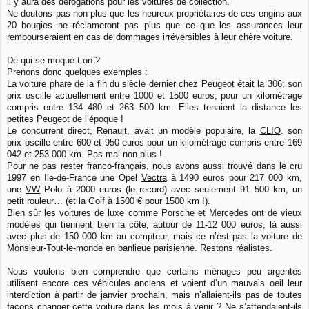
il y aura des dérogations pour les voitures de collection.
Ne doutons pas non plus que les heureux propriétaires de ces engins aux
20 bougies ne réclameront pas plus que ce que les assurances leur
rembourseraient en cas de dommages irréversibles à leur chère voiture.
De qui se moque-t-on ?
Prenons donc quelques exemples :
La voiture phare de la fin du siècle dernier chez Peugeot était la
306
; son
prix oscille actuellement entre 1000 et 1500 euros, pour un kilométrage
compris entre 134 480 et 263 500 km. Elles tenaient la distance les
petites Peugeot de l’époque !
Le concurrent direct, Renault, avait un modèle populaire, la
CLIO
. son
prix oscille entre 600 et 950 euros pour un kilométrage compris entre 169
042 et 253 000 km. Pas mal non plus !
Pour ne pas rester franco-français, nous avons aussi trouvé dans le cru
1997 en Ile-de-France une Opel
Vectra
à 1490 euros pour 217 000 km,
une
VW
Polo à 2000 euros (le record) avec seulement 91 500 km, un
petit rouleur… (et la Golf à 1500 € pour 1500 km !).
Bien sûr les voitures de luxe comme Porsche et Mercedes ont de vieux
modèles qui tiennent bien la côte, autour de 11-12 000 euros, là aussi
avec plus de 150 000 km au compteur, mais ce n’est pas la voiture de
Monsieur-Tout-le-monde en banlieue parisienne. Restons réalistes.
Nous voulons bien comprendre que certains ménages peu argentés
utilisent encore ces véhicules anciens et voient d’un mauvais oeil leur
interdiction à partir de janvier prochain, mais n’allaient-ils pas de toutes
façons changer cette voiture dans les mois à venir ? Ne s’attendaient-ils