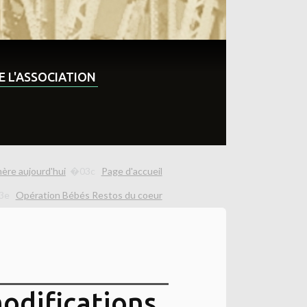
DE L'ASSOCIATION
mère aujourd'hui
Page d'accueil
Opération Bébés Restos du coeur
odifications