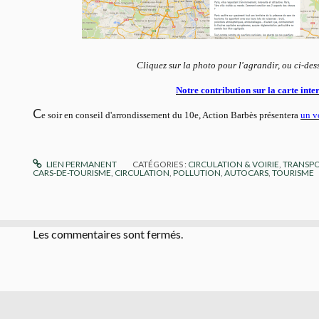
Cliquez sur la photo pour l'agrandir, ou ci-dess
Notre contribution sur la carte
inte
C
e soir en conseil d'arrondissement du 10e, Action Barbès présentera
un v
LIEN PERMANENT
CATÉGORIES :
CIRCULATION & VOIRIE
,
TRANSP
CARS-DE-TOURISME
,
CIRCULATION
,
POLLUTION
,
AUTOCARS
,
TOURISME
Les commentaires sont fermés.