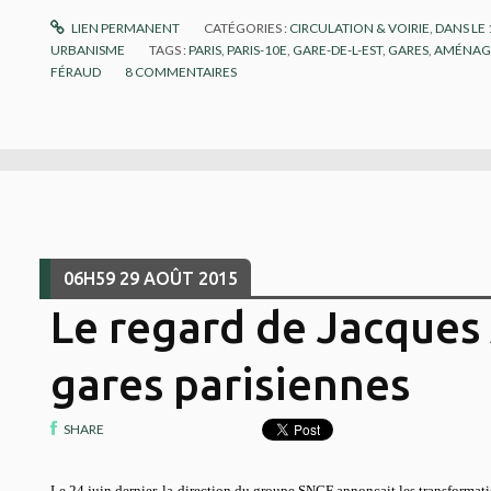
LIEN PERMANENT
CATÉGORIES :
CIRCULATION & VOIRIE
,
DANS LE
URBANISME
TAGS :
PARIS
,
PARIS-10E
,
GARE-DE-L-EST
,
GARES
,
AMÉNAGE
FÉRAUD
8
COMMENTAIRES
06H59
29
AOÛT 2015
Le regard de Jacques A
gares parisiennes
SHARE
Le 24 juin dernier, la direction du groupe SNCF annonçait les transformat