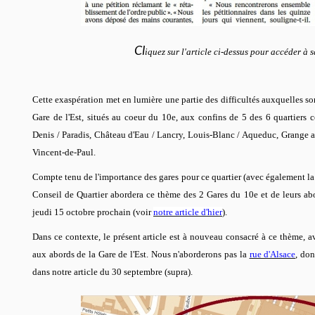
Cl
iquez sur l'article ci-dessus pour accéder à s
Cette exaspération met en lumière une partie des difficultés auxquelles son
Gare de l'Est, situés au coeur du 10e, aux confins de 5 des 6 quartiers 
Denis / Paradis, Château d'Eau / Lancry, Louis-Blanc / Aqueduc, Grange aux
Vincent-de-Paul.
Compte tenu de l'importance des gares pour ce quartier (avec également la 
Conseil de Quartier abordera ce thème des 2 Gares du 10e et de leurs ab
jeudi 15 octobre prochain (voir
notre article d'hier
).
Dans ce contexte, le présent article est à nouveau consacré à ce thème, av
aux abords de la Gare de l'Est. Nous n'aborderons pas la
rue d'Alsace
, don
dans notre article du 30 septembre (supra).