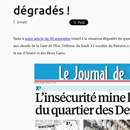
dégradés !
SHARE
Suite à
notre article du 30 septembre
relatif à la situation dégradée du qua
aux abords de la Gare de l'Est, l'édition du lundi 12 octobre du Parisien a
la rue d'Alsace et des Deux Gares :