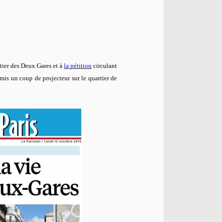
rtier des Deux Gares et à
la pétition
circulant
 mis un coup de projecteur sur le quartier de