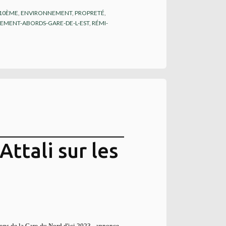
 10ÈME
,
ENVIRONNEMENT
,
PROPRETÉ
,
MENT-ABORDS-GARE-DE-L-EST
,
RÉMI-
ttali sur les
ions de la Gare du Nord d'ici 2023 - annonce