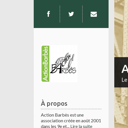
A
Le
À propos
Action Barbès est une
association créée en août 2001
dans les 9e et...
Lire la suite