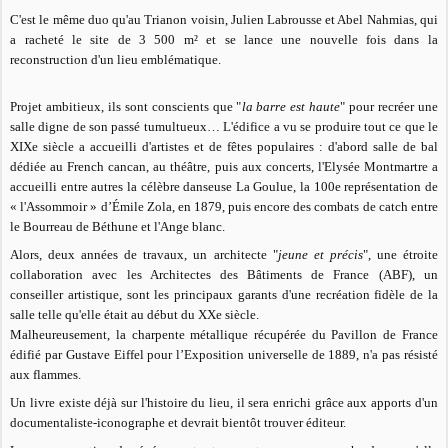
C'est le même duo qu'au Trianon voisin, Julien Labrousse et Abel Nahmias, qui
a racheté le site de 3 500 m² et se lance une nouvelle fois dans la
reconstruction d'un lieu emblématique.
Projet ambitieux, ils sont conscients que "
la barre est haute
" pour recréer une
salle digne de son passé tumultueux… L'édifice a vu se produire tout ce que le
XIXe siècle a accueilli d'artistes et de fêtes populaires : d'abord salle de bal
dédiée au French cancan, au théâtre, puis aux concerts, l'Elysée Montmartre a
accueilli entre autres la célèbre danseuse La Goulue, la 100e représentation de
« l'Assommoir » d’Émile Zola, en 1879, puis encore des combats de catch entre
le Bourreau de Béthune et l'Ange blanc.
Alors, deux années de travaux, un architecte "
jeune et précis
", une étroite
collaboration avec les Architectes des Bâtiments de France (ABF), un
conseiller artistique, sont les principaux garants d'une recréation fidèle de la
salle telle qu'elle était au début du XXe siècle.
Malheureusement, la charpente métallique récupérée du Pavillon de France
édifié par Gustave Eiffel pour l’Exposition universelle de 1889, n'a pas résisté
aux flammes.
Un livre existe déjà sur l'histoire du lieu, il sera enrichi grâce aux apports d'un
documentaliste-iconographe et devrait bientôt trouver éditeur.