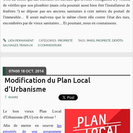
de vérifier que son plombier (mais cela pourrait aussi bien être l'installateur de
fenêtres !) ne dépose pas ses anciens sanitaires à cent mètres du portail de
l'immeuble... Il serait malvenu que le même client râle contre l'état des rues,
encombrées par de vieux sanitaires.... Et pourtant, nous en connaissons.
LIEN PERMANENT
CATÉGORIES :
PROPRETÉ
TAGS :
PARIS
,
PROPRETÉ
,
DÉPÔTS-
SAUVAGES
,
TRAVAUX
0
COMMENTAIRE
07H00
18
OCT. 2014
Modification du Plan Local
d'Urbanisme
SHARE
Le bon vieux Plan Local
d'Urbanisme (PLU) est de retour !
Afin de mettre en oeuvre
les
priorités de son programme