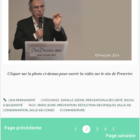
Cliquer sur la photo ci-dessus pour ouvrir la vidéo sur le site de Prescrire
LIEN PERMANENT
CATÉGORIES :
DANS LE 10ÈME
,
PRÉVENTION & SÉCURITÉ
,
SOCIAL
& SOLIDARITÉ
TAGS :
PARIS
,
SCMR
,
PRÉVENTION
,
RÉDUCTION-DES-RISQUES
,
SALLE-DE-
CONSOMMATION
,
SALLE-DE-CONSO
0
COMMENTAIRE
Page précédente
1
2
3
4
5
Page suivante