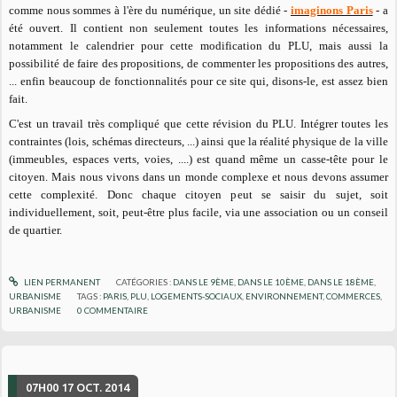
comme nous sommes à l'ère du numérique, un site dédié -
imaginons Paris
- a
été ouvert. Il contient non seulement toutes les informations nécessaires,
notamment le calendrier pour cette modification du PLU, mais aussi la
possibilité de faire des propositions, de commenter les propositions des autres,
... enfin beaucoup de fonctionnalités pour ce site qui, disons-le, est assez bien
fait.
C'est un travail très compliqué que cette révision du PLU. Intégrer toutes les
contraintes (lois, schémas directeurs, ...) ainsi que la réalité physique de la ville
(immeubles, espaces verts, voies, ....) est quand même un casse-tête pour le
citoyen. Mais nous vivons dans un monde complexe et nous devons assumer
cette complexité. Donc chaque citoyen peut se saisir du sujet, soit
individuellement, soit, peut-être plus facile, via une association ou un conseil
de quartier.
LIEN PERMANENT
CATÉGORIES :
DANS LE 9ÈME
,
DANS LE 10ÈME
,
DANS LE 18ÈME
,
URBANISME
TAGS :
PARIS
,
PLU
,
LOGEMENTS-SOCIAUX
,
ENVIRONNEMENT
,
COMMERCES
,
URBANISME
0
COMMENTAIRE
07H00
17
OCT. 2014