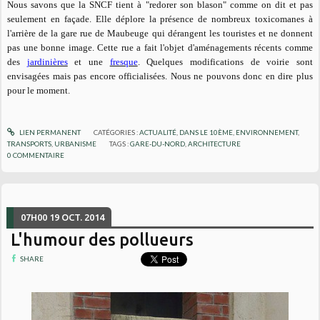
Nous savons que la SNCF tient à "redorer son blason" comme on dit et pas
seulement en façade. Elle déplore la présence de nombreux toxicomanes
à
l'arrière de la gare rue de Maubeuge qui
dérangent les touristes et ne donnent
pas une bonne image. Cette rue a fait l'objet d'aménagements récents comme
des
jardinières
et une
fresque
. Quelques modifications de voirie sont
envisagées mais pas encore officialisées. Nous ne pouvons donc en dire plus
pour le moment.
LIEN PERMANENT
CATÉGORIES :
ACTUALITÉ
,
DANS LE 10ÈME
,
ENVIRONNEMENT
,
TRANSPORTS
,
URBANISME
TAGS :
GARE-DU-NORD
,
ARCHITECTURE
0
COMMENTAIRE
07H00
19
OCT. 2014
L'humour des pollueurs
SHARE