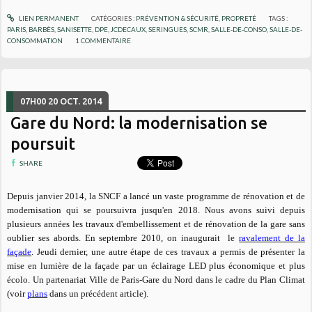
LIEN PERMANENT
CATÉGORIES :
PRÉVENTION & SÉCURITÉ
,
PROPRETÉ
TAGS :
PARIS
,
BARBÈS
,
SANISETTE
,
DPE
,
JCDECAUX
,
SERINGUES
,
SCMR
,
SALLE-DE-CONSO
,
SALLE-DE-
CONSOMMATION
1
COMMENTAIRE
07H00
20
OCT. 2014
Gare du Nord: la modernisation se
poursuit
SHARE
De
puis janvier 2014, la SNCF a lancé un vaste programme de rénovation et de
modernisation qui se poursuivra jusqu'en 2018. Nous avons suivi depuis
plusieurs années les travaux d'embellissement et de rénovation de la gare sans
oublier ses abords. En septembre 2010, on inaugurait le
ravalement de la
façade
. Jeudi dernier, une autre étape de ces travaux a permis de présenter la
mise en lumière de la façade par un éclairage LED plus économique et plus
écolo. Un partenariat Ville de Paris-Gare du Nord dans le cadre du Plan Climat
(voir
plans
dans un précédent article).