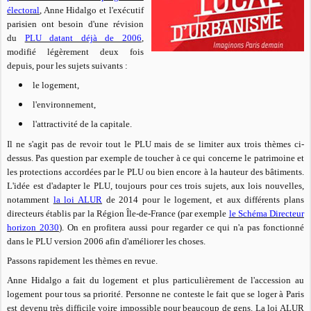
électoral
, Anne Hidalgo et l'exécutif
parisien ont besoin d'une révision
du
PLU datant déjà de 2006
,
modifié légèrement deux fois
depuis, pour les sujets suivants :
le logement,
l'environnement,
l'attractivité de la capitale.
Il ne s'agit pas de revoir
tout le PLU mais de se limiter aux trois thèmes ci-
dessus. Pas question par exemple de toucher à ce qui concerne le patrimoine et
les protections accordées par le PLU ou bien encore à la hauteur des bâtiments.
L'idée est d'adapter le PLU, toujours pour ces trois sujets, aux lois nouvelles,
notamment
la loi ALUR
de 2014 pour le logement, et aux différents plans
directeurs établis par la Région Île-de-France (par exemple
le Schéma Directeur
horizon 2030
). On en profitera aussi pour regarder ce qui n'a pas fonctionné
dans le PLU version 2006 afin d'
améliorer les choses.
Passons rapidement les thèmes en revue.
Anne Hidalgo a fait du logement et plus particulièrement de l'accession au
logement pour tous sa priorité. Personne ne conteste le fait que se loger à Paris
est devenu très difficile voire impossible pour beaucoup de gens. La loi ALUR