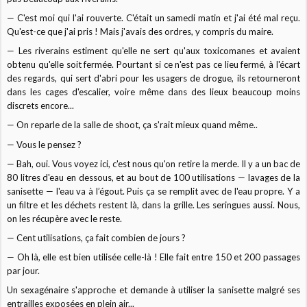
— C'est moi qui l'ai rouverte. C'était un samedi matin et j'ai été mal reçu.
Qu'est-ce que j'ai pris ! Mais j'avais des ordres, y compris du maire.
— Les riverains estiment qu'elle ne sert qu'aux toxicomanes et avaient
obtenu qu'elle soit fermée. Pourtant si ce n'est pas ce lieu fermé, à l'écart
des regards, qui sert d'abri pour les usagers de drogue, ils retourneront
dans les cages d'escalier, voire même dans des lieux beaucoup moins
discrets encore...
— On reparle de la salle de shoot, ça s'rait mieux quand même..
— Vous le pensez ?
— Bah, oui. Vous voyez ici, c'est nous qu'on retire la merde. Il y a un bac de
80 litres d'eau en dessous, et au bout de 100 utilisations — lavages de la
sanisette — l'eau va à l’égout. Puis ça se remplit avec de l'eau propre. Y a
un filtre et les déchets restent là, dans la grille. Les seringues aussi. Nous,
on les récupère avec le reste.
— Cent utilisations, ça fait combien de jours ?
— Oh là, elle est bien utilisée celle-là ! Elle fait entre 150 et 200 passages
par jour.
Un sexagénaire s'approche et demande à utiliser la sanisette malgré ses
entrailles exposées en plein air...