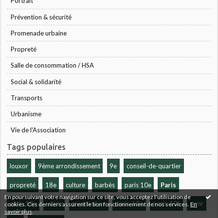
Portrait
Prévention & sécurité
Promenade urbaine
Propreté
Salle de consommation / HSA
Social & solidarité
Transports
Urbanisme
Vie de l'Association
Tags populaires
louxor
9ème arrondissement
9e
conseil-de-quartier
propreté
18e
culture
barbès
paris 10e
Paris
En poursuivant votre navigation sur ce site, vous acceptez l'utilisation de
paris 18e
voirie
goutte-d-or
paris-18e
paris-10e
scmr
cookies. Ces derniers assurent le bon fonctionnement de nos services.
En
savoir plus
.