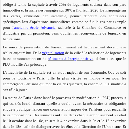
oblige à terme la capitale à avoir 25% de logements sociaux dans son parc
immobilier et la maire s'est engagée sur 30% à l'horizon 2020. Le marquage sur
des cartes, immeuble par immeuble, permet d'inclure des contraintes
spécifiques lors d'opérations immobilières comme ce fut le cas par exemple
pour
l'ancienne école Advancia
rachetée à la Chambre de Commerce et
d'Industrie par un promoteur. Sans oublier les reconversions de bureaux en
habitations.
Le souci de préservation de l'environnement est heureusement devenu une
réalité aujourd'hui. De la
végétalisation
de la ville à la réalisation de logements
basse consommation ou de
bâtiments à énergie positive
, il faut aussi que le
PLU modifié s'en préoccupe.
L'attractivité de la capitale est un atout majeur de son économie. Que ce soit
pour le tourisme - Paris, ville la plus visitée au monde - ou pour les
commerçants / artisans qui font la vie des quartiers, là encore le PLU modifié a
son rôle à jouer.
La mairie de Paris a donc lancé le processus de modification du PLU, processus
qui est très lourd, d'autant qu'elle a voulu, avant la nécessaire et obligatoire
enquête publique, lancer une concertation auprès des Parisiens pour recueillir
leurs propositions. Des réunions ont lieu dans chaque arrondissement - c'était
le 10 octobre dans le 10e, ce sera le 4 novembre dans le 9e et le 12 novembre
dans le 18e - afin de dialoguer avec les élus et la Direction de l'Urbanisme. Et