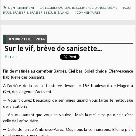
LIEN PERMANENT
CATÉGORIES :
ACTUALITÉ
,
COMMERCE
,
DANS LE 18ÈME
TAGS :
PARIS
,
BRASSERIE
,
BRASSERIE-MOUSSIÉ
,
VANO
4
COMMENTAIRES
07H00
21
OCT. 2014
Sur le vif, brève de sanisette...
SHARE
Fin de matinée au carrefour Barbès. Ciel bas. Soleil timide. Effervescence
habituelle des passants.
A l'arrière de la sanisette située devant le 155 boulevard de Magenta
(9e), deux agents s'activent.
— Vous trouvez beaucoup de seringues quand vous faites le nettoyage
de la station ?
— Ah, oui, autant que vous en voulez ! Mais la meilleure pour cela c'est
celle de Lariboisière.
— Celle de la rue Ambroise-Paré... Oui, nous la connaissons. Elle ne plaît
pas beaucoup aux riverains.