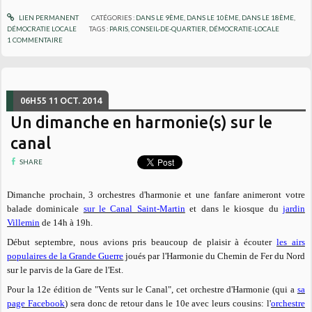
LIEN PERMANENT
CATÉGORIES :
DANS LE 9ÈME
,
DANS LE 10ÈME
,
DANS LE 18ÈME
,
DÉMOCRATIE LOCALE
TAGS :
PARIS
,
CONSEIL-DE-QUARTIER
,
DÉMOCRATIE-LOCALE
1
COMMENTAIRE
06H55
11
OCT. 2014
Un dimanche en harmonie(s) sur le
canal
SHARE
Dimanche prochain, 3 orchestres d'harmonie et une fanfare animeront votre
balade dominicale
sur le Canal Saint-Martin
et dans le kiosque du
jardin
Villemin
de 14h à 19h.
Début septembre, nous avions pris beaucoup de plaisir à écouter
les airs
populaires de la Grande Guerre
joués par l'Harmonie du Chemin de Fer du Nord
sur le parvis de la Gare de l'Est.
Pour la 12e édition de "Vents sur le Canal", cet orchestre d'Harmonie (qui a
sa
page Facebook
) sera donc de retour dans le 10e avec leurs cousins: l'
orchestre