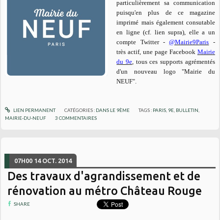
particulièrement sa communication
puisqu'en plus de ce magazine
imprimé mais également consutable
en ligne (cf. lien supra), elle a un
compte Twitter -
@Mairie9Paris
-
très actif, une page Facebook
Mairie
du 9e
,
tous ces supports agrémentés
d'un nouveau logo "Mairie du
NEUF".
LIEN PERMANENT
CATÉGORIES :
DANS LE 9ÈME
TAGS :
PARIS
,
9E
,
BULLETIN
,
MAIRIE-DU-NEUF
3
COMMENTAIRES
07H00
14
OCT. 2014
Des travaux d'agrandissement et de
rénovation au métro Château Rouge
SHARE