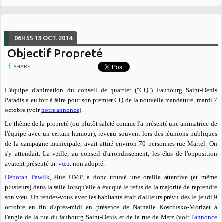
06H55
13
OCT. 2014
Objectif Propreté
SHARE
L'équipe d'animation du conseil de quartier ("CQ") Faubourg Saint-Denis
Paradis a eu fort à faire pour son premier CQ de la nouvelle mandature, mardi 7
octobre (voir
notre annonce
).
Le thème de la propreté (ou
plutôt
saleté comme l'a présenté une animatrice de
l'équipe avec un certain humour), revenu souvent lors des réunions publiques
de la campagne municipale, avait attiré environ 70 personnes rue Martel.
On
s'y attendait. La veille, au conseil d'arrondissement, les élus de l'opposition
avaient présenté un
vœu
, non adopté.
Déborah Pawlik
, élue UMP, a donc trouvé une oreille attentive (et même
plusieurs) dans la salle lorsqu'elle a évoqué le refus de la majorité de reprendre
son vœu. Un rendez-vous avec les habitants était d'ailleurs prévu dès le jeudi 9
octobre en fin d'après-midi en présence de Nathalie Kosciusko-Morizet à
l'angle de la rue du faubourg Saint-Denis et de la rue de Metz (voir
l'annonce