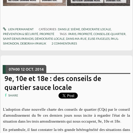
LIEN PERMANENT
CATÉGORIES :
DANS LE 10ÈME
,
DÉMOCRATIE LOCALE
,
PRÉVENTION & SÉCURITÉ
,
PROPRETÉ
TAGS :
PARIS
,
PROPRETÉ
,
CONSEIL-DE-QUARTIER
,
SAINT-DENIS-PARADIS
,
DÉMOCRATIE-LOCALE
,
DANS-MA-RUE
,
ELISE-FAJGELES
,
PAUL-
SIMONDON
,
DEBORAH-PAWLIK
2
COMMENTAIRES
07H00
12
OCT. 2014
9e, 10e et 18e : des conseils de
quartier sauce locale
SHARE
L'adoption d'une nouvelle charte des conseils de quartier (CQs) par le conseil
d'arrondissement du 9e ces derniers jours nous incite à regarder l'état de la
situation dans les trois arrondissements qui nous occupent, 9e, 10e et 18e.
En préambule, il faut constater la très grande hétérogénéité des situations dans