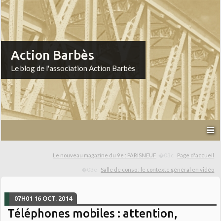
Action Barbès
Le blog de l'association Action Barbès
Le nouveau magazine du 9e : PARISNEUF
Page d'accueil
Salle de conso : le contexte général en vidéo
07H01
16
OCT. 2014
Téléphones mobiles : attention,