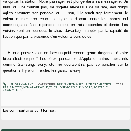
va quitter la station. Notre passager est plongé dans sa messagerie. Un
bras, qu'il ne connait pas, se projette au-dessus de sa tête, des doigts
agiles entourent son portable, et …. non, il le tenait trop fermement, le
voleur a raté son coup. Le type a disparu entre les portes qui
commençaient à se rejoindre. Le tout en trois secondes et demie. Les
voisins sont un peu sous le choc, davantage frappés par la rapidité de
l'action que par la présence d'un voleur à leurs côtés.
... Et que pensez-vous de fixer un petit cordon, genre dragonne, à votre
bijou électronique ? Les têtes pensantes d'Apple et autres fabricants
comme Samsung, Sony, etc. ne devraient-ils pas se pencher sur la
question ? Il y a un marché, les gars... allez-y.
LIEN PERMANENT
CATÉGORIES :
PRÉVENTION & SÉCURITÉ
,
TRANSPORTS
TAGS :
PARIS
,
MÉTRO
,
VOL-À-L'ARRACHÉ
,
TÉLÉPHONE-PORTABLE
,
MOBILE
,
PORTABLE
0
COMMENTAIRE
Les commentaires sont fermés.