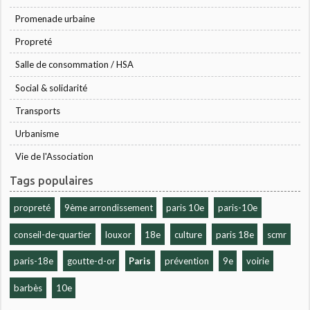
Promenade urbaine
Propreté
Salle de consommation / HSA
Social & solidarité
Transports
Urbanisme
Vie de l'Association
Tags populaires
propreté
9ème arrondissement
paris 10e
paris-10e
conseil-de-quartier
louxor
18e
culture
paris 18e
scmr
paris-18e
goutte-d-or
Paris
prévention
9e
voirie
barbès
10e