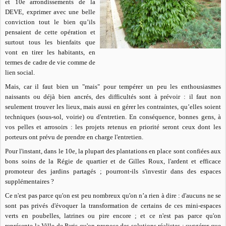
et 10e arrondissements de la
DEVE, exprimer avec une belle
conviction tout le bien qu’ils
pensaient de cette opération et
surtout tous les bienfaits que
vont en tirer les habitants, en
termes de cadre de vie comme de
lien social.
Mais, car il faut bien un "mais" pour tempérer un peu les enthousiasmes
naissants ou déjà bien ancrés, des difficultés sont à prévoir : il faut non
seulement trouver les lieux, mais aussi en gérer les contraintes, qu’elles soient
techniques (sous-sol, voirie) ou d'entretien. En conséquence, bonnes gens, à
vos pelles et arrosoirs : les projets retenus en priorité seront ceux dont les
porteurs ont prévu de prendre en charge l'entretien.
Pour l'instant, dans le 10e, la plupart des plantations en place sont confiées aux
bons soins de la Régie de quartier et de Gilles Roux, l'ardent et efficace
promoteur des jardins partagés ; pourront-ils s'investir dans des espaces
supplémentaires ?
Ce n'est pas parce qu'on est peu nombreux qu'on n’a rien à dire : d'aucuns ne se
sont pas privés d'évoquer la transformation de certains de ces mini-espaces
verts en poubelles, latrines ou pire encore ; et ce n'est pas parce qu'on
représente la Ville de Paris qu'on propose des solutions réalistes : suggérer que