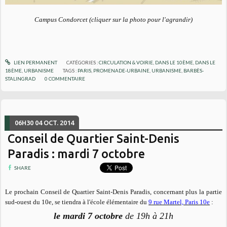
Campus Condorcet (cliquer sur la photo pour l'agrandir)
LIEN PERMANENT
CATÉGORIES :
CIRCULATION & VOIRIE
,
DANS LE 10ÈME
,
DANS LE
18ÈME
,
URBANISME
TAGS :
PARIS
,
PROMENADE-URBAINE
,
URBANISME
,
BARBÈS-
STALINGRAD
0
COMMENTAIRE
06H30
04
OCT. 2014
Conseil de Quartier Saint-Denis
Paradis : mardi 7 octobre
SHARE
Le prochain Conseil de Quartier Saint-Denis Paradis, concernant plus la partie
sud-ouest du 10e, se tiendra
à l'école élémentaire du
9 rue Martel, Paris 10e
:
le mardi 7 octobre
de 19h à 21h