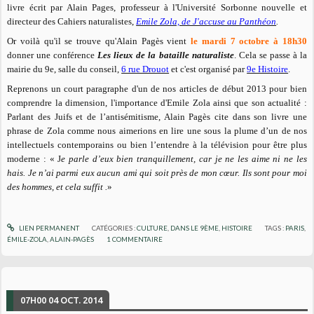
livre écrit par Alain Pages, professeur à l'Université Sorbonne nouvelle et
directeur des Cahiers naturalistes,
Emile Zola, de J'accuse au Panthéon
.
Or voilà qu'il se trouve qu'Alain Pagès vient
le mardi 7 octobre à 18h30
donner une conférence
Les lieux de la bataille naturaliste
. Cela se passe à la
mairie du 9e, salle du conseil,
6 rue Drouot
et c'est organisé par
9e Histoire
.
Reprenons un court paragraphe d'un de nos articles de début 2013 pour bien
comprendre la dimension, l'importance d'Emile Zola ainsi que son actualité :
Parlant des Juifs et de l’antisémitisme, Alain Pagès cite dans son livre une
phrase de Zola comme nous aimerions en lire une sous la plume d’un de nos
intellectuels contemporains ou bien l’entendre à la télévision pour être plus
moderne : « J
e parle d’eux bien tranquillement, car je ne les aime ni ne les
hais. Je n’ai parmi eux aucun ami qui soit près de mon cœur. Ils sont pour moi
des hommes, et cela suffit .
»
LIEN PERMANENT
CATÉGORIES :
CULTURE
,
DANS LE 9ÈME
,
HISTOIRE
TAGS :
PARIS
,
ÉMILE-ZOLA
,
ALAIN-PAGÈS
1
COMMENTAIRE
07H00
04
OCT. 2014