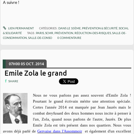
A suivre !
LIEN PERMANENT
CATÉGORIES :
DANS LE 10ÈME
,
PRÉVENTION & SÉCURITÉ
,
SOCIAL
& SOLIDARITÉ
TAGS :
PARIS
,
SCMR
,
PRÉVENTION
,
RÉDUCTION-DES-RISQUES
,
SALLE-DE-
CONSOMMATION
,
SALLE-DE-CONSO
0
COMMENTAIRE
07H00
05
OCT. 2014
Emile Zola le grand
SHARE
Nous ne vous parlons pas assez souvent d'Emile Zola !
Pourtant le grand écrivain mérite une attention spéciale.
Certes l'année 2014 est marquée par Jean Jaurès mais le
combat dreyfusard des deux hommes nous incite à penser à
l'un, Zola, quand nous parlons de l'autre, Jaurès. De plus
Emile Zola est très présent dans nos quartiers. Nous vous
avons déjà parlé de
Gervaise dans l'Assommoir
et également d'un excellent