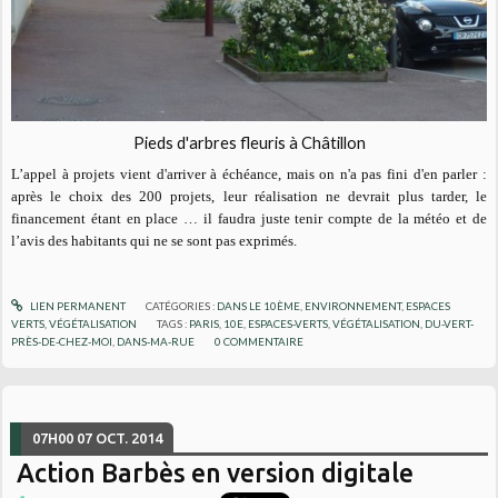
Pieds d'arbres fleuris à Châtillon
L’appel à projets vient d'arriver à échéance, mais on n'a pas fini d'en parler :
après le choix des 200 projets, leur réalisation ne devrait plus tarder, le
financement étant en place … il faudra juste tenir compte de la météo et de
l’avis des habitants qui ne se sont pas exprimés.
LIEN PERMANENT
CATÉGORIES :
DANS LE 10ÈME
,
ENVIRONNEMENT
,
ESPACES
VERTS, VÉGÉTALISATION
TAGS :
PARIS
,
10E
,
ESPACES-VERTS
,
VÉGÉTALISATION
,
DU-VERT-
PRÈS-DE-CHEZ-MOI
,
DANS-MA-RUE
0
COMMENTAIRE
07H00
07
OCT. 2014
Action Barbès en version digitale