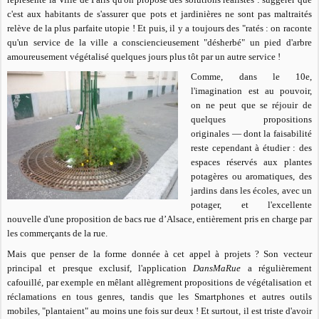
c'est aux habitants de s'assurer que pots et jardinières ne sont pas maltraités
relève de la plus parfaite utopie ! Et puis, il y a toujours des "ratés : on raconte
qu'un service de la ville a consciencieusement "désherbé" un pied d'arbre
amoureusement végétalisé quelques jours plus tôt par un autre service !
Comme, dans le 10e,
l'imagination est au pouvoir,
on ne peut que se réjouir de
quelques propositions
originales — dont la faisabilité
reste cependant à étudier : des
espaces réservés aux plantes
potagères ou aromatiques, des
jardins dans les écoles, avec un
potager, et l'excellente
nouvelle d'une proposition de bacs rue d’Alsace, entièrement pris en charge par
les commerçants de la rue.
Mais que penser de la forme donnée à cet appel à projets ? Son vecteur
principal et presque exclusif, l'application
DansMaRue
a régulièrement
cafouillé, par exemple en mêlant allègrement propositions de végétalisation et
réclamations en tous genres, tandis que les Smartphones et autres outils
mobiles, "plantaient" au moins une fois sur deux ! Et surtout, il est triste d'avoir