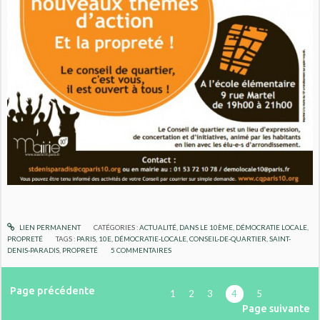
LIEN PERMANENT
CATÉGORIES :
ACTUALITÉ
,
DANS LE 10ÈME
,
DÉMOCRATIE LOCALE
,
PROPRETÉ
TAGS :
PARIS
,
10E
,
DÉMOCRATIE-LOCALE
,
CONSEIL-DE-QUARTIER
,
SAINT-
DENIS-PARADIS
,
PROPRETÉ
5
COMMENTAIRES
Page précédente
1
2
3
4
5
Page suivante