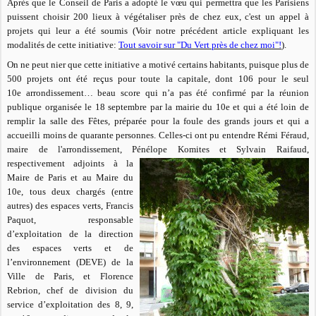
Après que le Conseil de Paris a adopté le vœu qui permettra que les Parisiens
puissent choisir 200 lieux à végétaliser près de chez eux, c'est un appel à
projets qui leur a été soumis (Voir notre précédent article expliquant les
modalités de cette initiative:
Tout savoir sur "Du Vert près de chez moi"!
).
On ne peut nier que cette initiative a motivé certains habitants, puisque plus de
500 projets ont été reçus pour toute la capitale, dont 106 pour le seul
10e arrondissement… beau score qui n’a pas été confirmé par la réunion
publique organisée le 18 septembre par la mairie du 10e et qui a été loin de
remplir la salle des Fêtes, préparée pour la foule des grands jours et qui a
accueilli moins de quarante personnes. Celles-ci ont pu entendre Rémi Féraud,
maire de l'arrondissement, Pénélope Komites et Sylvain Raifaud,
respectivement adjoints à la
Maire de Paris et au Maire du
10e, tous deux chargés (entre
autres) des espaces verts, Francis
Paquot, responsable
d’exploitation de la direction
des espaces verts et de
l’environnement (DEVE) de la
Ville de Paris, et Florence
Rebrion, chef de division du
service d’exploitation des 8, 9,