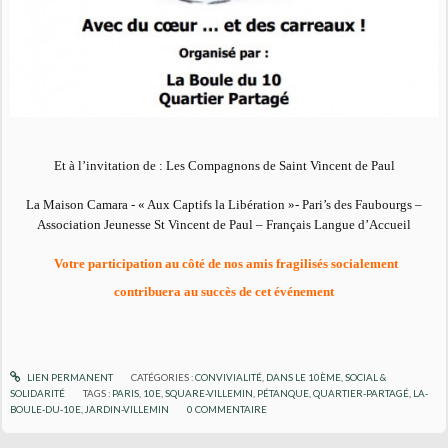
Et à l’invitation de : Les Compagnons de Saint Vincent de Paul
La Maison Camara - « Aux Captifs la Libération »- Pari’s des Faubourgs –
Association Jeunesse St Vincent de Paul – Français Langue d’Accueil
Votre participation au côté de nos amis fragilisés socialement
contribuera au succès de cet événement
LIEN PERMANENT
CATÉGORIES :
CONVIVIALITÉ
,
DANS LE 10ÈME
,
SOCIAL &
SOLIDARITÉ
TAGS :
PARIS
,
10E
,
SQUARE-VILLEMIN
,
PÉTANQUE
,
QUARTIER-PARTAGÉ
,
LA-
BOULE-DU-10E
,
JARDIN-VILLEMIN
0
COMMENTAIRE