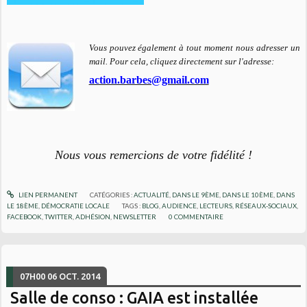
Vous pouvez également à tout moment nous adresser un
mail. Pour cela, cliquez directement sur l'adresse:
action.barbes@gmail.com
Nous vous remercions de votre fidélité !
LIEN PERMANENT
CATÉGORIES :
ACTUALITÉ
,
DANS LE 9ÈME
,
DANS LE 10ÈME
,
DANS
LE 18ÈME
,
DÉMOCRATIE LOCALE
TAGS :
BLOG
,
AUDIENCE
,
LECTEURS
,
RÉSEAUX-SOCIAUX
,
FACEBOOK
,
TWITTER
,
ADHÉSION
,
NEWSLETTER
0
COMMENTAIRE
07H00
06
OCT. 2014
Salle de conso : GAIA est installée