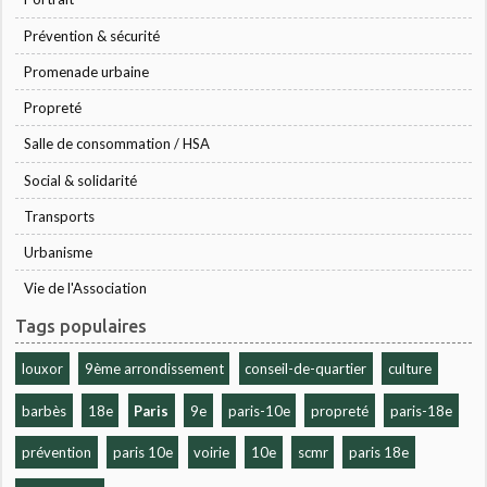
Prévention & sécurité
Promenade urbaine
Propreté
Salle de consommation / HSA
Social & solidarité
Transports
Urbanisme
Vie de l'Association
Tags populaires
louxor
9ème arrondissement
conseil-de-quartier
culture
barbès
18e
Paris
9e
paris-10e
propreté
paris-18e
prévention
paris 10e
voirie
10e
scmr
paris 18e