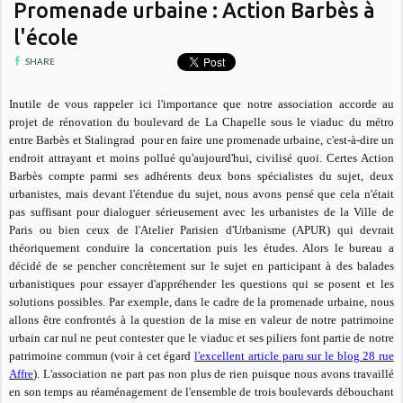
Promenade urbaine : Action Barbès à
l'école
SHARE
Inutile de vous rappeler ici l'importance que notre association accorde au
projet de rénovation du boulevard de La Chapelle sous le viaduc du métro
entre Barbès et Stalingrad pour en faire une promenade urbaine, c'est-à-dire un
endroit attrayant et moins pollué qu'aujourd'hui, civilisé quoi. Certes Action
Barbès compte parmi ses adhérents deux bons spécialistes du sujet, deux
urbanistes, mais devant l'étendue du sujet, nous avons pensé que cela n'était
pas suffisant pour dialoguer sérieusement avec les urbanistes de la Ville de
Paris ou bien ceux de l'Atelier Parisien d'Urbanisme (APUR) qui devrait
théoriquement conduire la concertation puis les études. Alors le bureau a
décidé de se pencher concrètement sur le sujet en participant à des balades
urbanistiques pour essayer d'appréhender les questions qui se posent et les
solutions possibles. Par exemple, dans le cadre de la promenade urbaine, nous
allons être confrontés à la question de la mise en valeur de notre patrimoine
urbain car nul ne peut contester que le viaduc et ses piliers font partie de notre
patrimoine commun (voir à cet égard
l'excellent article paru sur le blog 28 rue
Affre
). L'association ne part pas non plus de rien puisque nous avons travaillé
en son temps au réaménagement de l'ensemble de trois boulevards débouchant