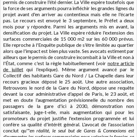
permis de construire l'été dernier. La Ville espère toutefois que
la force de ses arguments pourra infléchir les grandes lignes du
projet avant d'en arriver au contentieux mais elle ne l'écarte
pas. Le recours est envoyé le 3 septembre, le Préfet a deux
mois pour y répondre. Parmi les arguments mis en avant, la
densification du projet. La Ville espère réduire l'extension des
surfaces commerciales de 15 000 m2 sur les 60 000 prévus.
Elle reproche à l'Enquête publique de s'être limitée au quartier
alors que l'impact est bien plus vaste. Ses avocats estiment par
ailleurs que le permis de construire incombait à la Ville et non à
l'État, comme c'est la règle habituellement (voir
notre article
de juillet
qui l'explique
). Même argument avancé par le
Collectif des habitants Gare du Nord / La Chapelle dans leur
recours gracieux déposé le 25 août. Une autre association,
Retrouvons le nord de la Gare du Nord, dépose une requête
devant la cour administrative d'appel de Paris, le 23 août, et
met en doute l'augmentation prévisionnelle du nombre des
passagers de la gare d'ici à 2030, démonstration non
satisfaisante, juge-t-elle, mais augmentation qui pour les
promoteurs du projet justifie l'extension programmée et lui
confère sa qualité d'intérêt général. L'avocat de l'association
conclut qu'"
en réalité, le seul but de Gares & Connexions est
d'augmenter les surfaces commerciales pour valoriser le foncier, ce