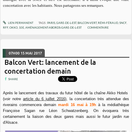
concertation avec les habitants. Nous partageons ses remarques.
LIEN PERMANENT
TAGS :
PARIS
,
GARE-DE-L-EST
,
BALCON-VERT
,
RÉMI-FÉRAUD
,
SNCF
,
RFF
,
OKKO
,
10E
,
AMÉNAGEMENT-ABORDS-GARE-DE-L-EST
COMMENTAIRE
07H00
15
MAI 2017
Balcon Vert: lancement de la
concertation demain
SHARE
Après le lancement des travaux du futur hôtel de la chaîne Akko Hotels
(voir notre
article du 6 juillet 2016
), la concertation très attendue des
riverains commencera demain
mardi 16 mai à 19h
à la médiathèque
Françoise Sagan rue Léon Schwatzenberg. On évoquera très
certainement la liaison des deux gares mais aussi le futur jardin rue
d'Alsace.