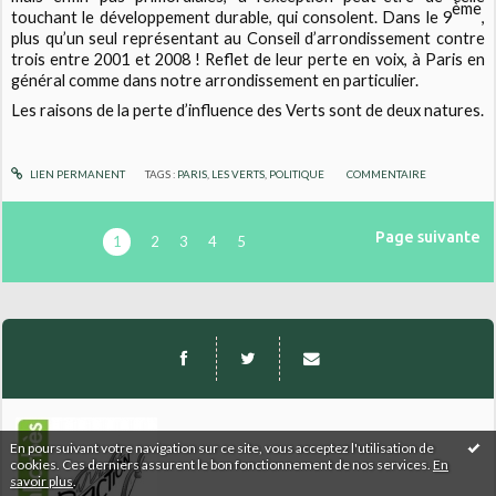
ème
touchant le développement durable, qui consolent. Dans le 9
,
plus qu’un seul représentant au Conseil d’arrondissement contre
trois entre 2001 et 2008 ! Reflet de leur perte en voix, à Paris en
général comme dans notre arrondissement en particulier.
Les raisons de la perte d’influence des Verts sont de deux natures.
LIEN PERMANENT
TAGS :
PARIS
,
LES VERTS
,
POLITIQUE
COMMENTAIRE
Page suivante
1
2
3
4
5
En poursuivant votre navigation sur ce site, vous acceptez l'utilisation de
cookies. Ces derniers assurent le bon fonctionnement de nos services.
En
savoir plus
.