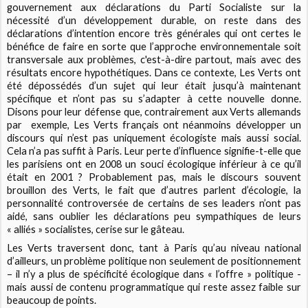
gouvernement aux déclarations du Parti Socialiste sur la
nécessité d’un développement durable, on reste dans des
déclarations d’intention encore très générales qui ont certes le
bénéfice de faire en sorte que l’approche environnementale soit
transversale aux problèmes, c'est-à-dire partout, mais avec des
résultats encore hypothétiques. Dans ce contexte, Les Verts ont
été dépossédés d’un sujet qui leur était jusqu’à maintenant
spécifique et n’ont pas su s’adapter à cette nouvelle donne.
Disons pour leur défense que, contrairement aux Verts allemands
par exemple, Les Verts français ont néanmoins développer un
discours qui n’est pas uniquement écologiste mais aussi social.
Cela n’a pas suffit à Paris. Leur perte d’influence signifie-t-elle que
les parisiens ont en 2008 un souci écologique inférieur à ce qu’il
était en 2001 ? Probablement pas, mais le discours souvent
brouillon des Verts, le fait que d’autres parlent d’écologie, la
personnalité controversée de certains de ses leaders n’ont pas
aidé, sans oublier les déclarations peu sympathiques de leurs
« alliés » socialistes, cerise sur le gâteau.
Les Verts traversent donc, tant à Paris qu’au niveau national
d’ailleurs, un problème politique non seulement de positionnement
– il n’y a plus de spécificité écologique dans « l’offre » politique -
mais aussi de contenu programmatique qui reste assez faible sur
beaucoup de points.