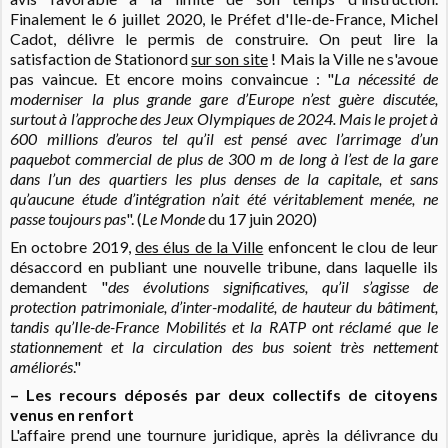
Finalement le 6 juillet 2020, le Préfet d'Ile-de-France, Michel
Cadot, délivre le permis de construire. On peut lire la
satisfaction de Stationord
sur son site
! Mais la Ville ne s'avoue
pas vaincue. Et encore moins convaincue : "
La nécessité de
moderniser la plus grande gare d’Europe n’est guère discutée,
surtout à l’approche des Jeux Olympiques de 2024. Mais le projet à
600 millions d’euros tel qu’il est pensé avec l’arrimage d’un
paquebot commercial de plus de 300 m de long à l’est de la gare
dans l’un des quartiers les plus denses de la capitale, et sans
qu’aucune étude d’intégration n’ait été véritablement menée, ne
passe toujours pas
". (
Le Monde
du 17 juin 2020)
En octobre 2019,
des élus de la Ville
enfoncent le clou de leur
désaccord en publiant une nouvelle tribune, dans laquelle ils
demandent "
des évolutions significatives, qu’il s’agisse de
protection patrimoniale, d’inter-modalité, de hauteur du bâtiment,
tandis qu’Ile-de-France Mobilités et la RATP ont réclamé que le
stationnement et la circulation des bus soient très nettement
améliorés
."
– Les recours déposés par deux collectifs de citoyens
venus en renfort
L'affaire prend une tournure juridique, après la délivrance du