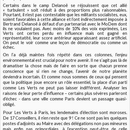
Certains dans le camp Delanoë se réjouissent que cet allié
« turbulent » soit réduit à des proportions plus raisonnables.
Pourtant, il n’est pas contestable que les militants socialistes, eux,
soient favorables à cette alliance et l’ont indirectement imposée à
Bertrand Delanoë à défaut d’un partenariat avec le MoDem dont
ils ne voulaient pas. Avec moins de 10% des voix exprimées, Les
Verts ont certes perdu en influence mais ont gagné en
représentatité, leur score antérieur apparaissant assez artificiel.
On peut le voir comme une leçon de démocratie ou comme un
échec.
On l’a déjà maintes fois répété dans ces colonnes, l’enjeu
environnemental est crucial pour notre avenir. Il ne s’agit pas là de
dramatiser la chose mais de faire en sorte que chacun prenne
conscience que si rien ne change, l’avenir de notre planète
deviendra incertain. Et comme nous sommes de ceux qui pensent
que la politique joue encore un rôle essentiel, la place d’un parti
comme Les Verts ne peut pas laisser indifférent. Analyser les
raisons de leur perte d’influence – certains plus sévères parleront
d’échec - dans une ville comme Paris devient un passage quasi-
obligé.
Pour Les Verts à Paris, les lendemains d’élection sont moroses.
De 17 Conseillers, il n’en reste que 9 ! Ce ne sont pas les quelques
postes d’adjoints au Maire avec des délégations non pas mineures
mais enfin pas primordiales, à l’exception peut-être de celle