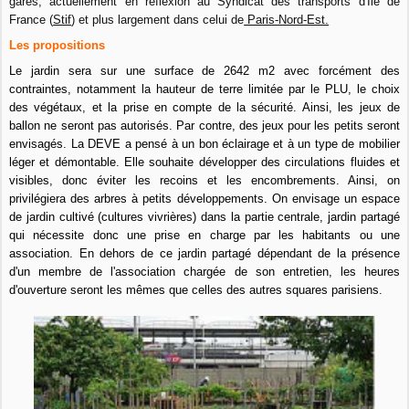
gares, actuellement en réflexion au Syndicat des transports d'Ile de
France (
Stif
) et plus largement dans celui de
Paris-Nord-Est.
Les propositions
Le jardin sera sur une surface de 2642 m2 avec forcément des
contraintes, notamment la hauteur de terre limitée par le PLU, le choix
des végétaux, et la prise en compte de la sécurité. Ainsi, les jeux de
ballon ne seront pas autorisés. Par contre, des jeux pour les petits seront
envisagés. La DEVE a pensé à un bon éclairage et à un type de mobilier
léger et démontable. Elle souhaite développer des circulations fluides et
visibles, donc éviter les recoins et les encombrements. Ainsi, on
privilégiera des arbres à petits développements. On envisage un espace
de jardin cultivé (cultures vivrières) dans la partie centrale, jardin partagé
qui nécessite donc une prise en charge par les habitants ou une
association. En dehors de ce jardin partagé dépendant de la présence
d'un membre de l'association chargée de son entretien, les heures
d'ouverture seront les mêmes que celles des autres squares parisiens.