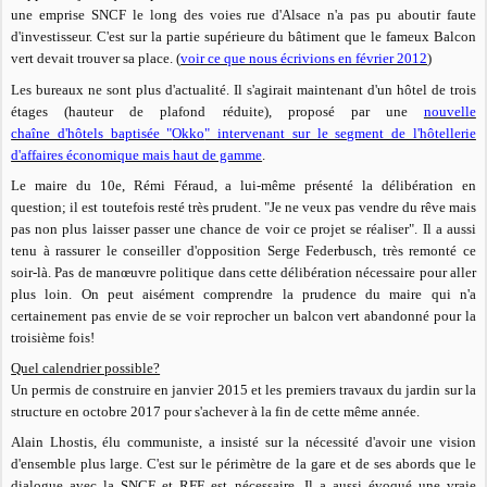
une emprise SNCF le long des voies rue d'Alsace n'a pas pu aboutir faute
d'investisseur. C'est sur la partie supérieure du bâtiment que le fameux Balcon
vert devait trouver sa place. (
voir ce que nous écrivions en février 2012
)
Les bureaux ne sont plus d'actualité. Il s'agirait maintenant d'un hôtel de trois
étages (hauteur de plafond réduite), proposé par une
nouvelle
chaîne d'hôtels baptisée "
Okko
" intervenant sur le segment de l'hôtellerie
d'affaires économique mais haut de gamme
.
Le maire du 10e, Rémi Féraud, a lui-même présenté la délibération en
question; il est toutefois resté très prudent.
"Je ne veux pas vendre du rêve mais
pas non plus laisser passer une chance de voir ce projet se réaliser". Il a aussi
tenu à rassurer le conseiller d'opposition Serge Federbusch, très remonté ce
soir-là. Pas de manœuvre politique dans cette délibération nécessaire pour aller
plus loin. On peut aisément comprendre la prudence du maire qui n'a
certainement pas envie de se voir reprocher un balcon vert abandonné pour la
troisième fois!
Quel calendrier possible?
Un permis de construire en janvier 2015 et les premiers travaux du jardin sur la
structure en octobre 2017 pour s'achever à la fin de cette même année.
Alain Lhostis, élu communiste, a insisté sur la nécessité d'avoir une vision
d'ensemble plus large. C'est sur le périmètre de la gare et de ses abords que le
dialogue avec la SNCF et RFF est nécessaire
. Il a aussi évoqué une vraie