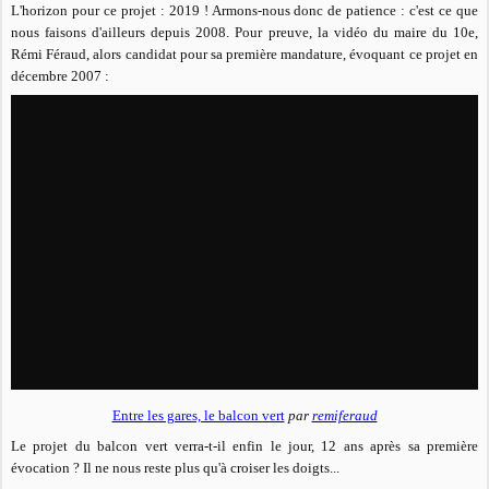
L'horizon pour ce projet : 2019 ! Armons-nous donc de patience : c'est ce que
nous faisons d'ailleurs depuis 2008. Pour preuve, la vidéo du maire du 10e,
Rémi Féraud, alors candidat pour sa première mandature, évoquant ce projet en
décembre 2007 :
Entre les gares, le balcon vert
par
remiferaud
Le projet du balcon vert verra-t-il enfin le jour, 12 ans après sa première
évocation ? Il ne nous reste plus qu'à croiser les doigts...