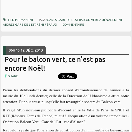
LIEN PERMANENT
TAGS :
GARES
,
GARE-DE-L-EST
,
BALCON-VERT
,
AMÉNAGEMENT-
ABORDS-GARE-DE-L-EST
,
RÉMI-FÉRAUD
COMMENTAIRE
06H45
12
DÉC. 2013
Pour le balcon vert, ce n'est pas
encore Noël!
SHARE
Parmi les délibérations du dernier conseil d'arrondissement de l'année à la
mairie du 10e lundi dernier, celle de la Direction de l'Urbanisme a attiré notre
attention. Et pour cause puisqu'elle fait ressurgir le spectre du Balcon vert.
Il s'agit "d'un nouveau protocole d'accord entre la Ville de Paris, la SNCF et
RFF (Réseaux Ferrés de France) relatif à l'acquisition d'un volume immobilier -
Opération Balcon Vert - Gare de l'Est - rue d'Alsace".
Rappelons juste que l'opération de construction d'un immeuble de bureaux sur