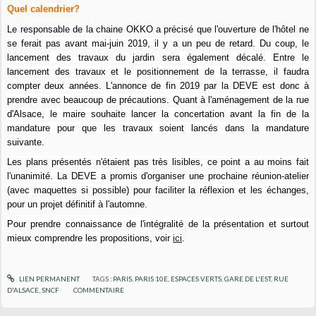
Quel calendrier?
Le responsable de la chaine OKKO a précisé que l'ouverture de l'hôtel ne
se ferait pas avant mai-juin 2019, il y a un peu de retard. Du coup, le
lancement des travaux du jardin sera également décalé. Entre le
lancement des travaux et le positionnement de la terrasse, il faudra
compter deux années. L'annonce de fin 2019 par la DEVE est donc à
prendre avec beaucoup de précautions. Quant à l'aménagement de la rue
d'Alsace, le maire souhaite lancer la concertation avant la fin de la
mandature pour que les travaux soient lancés dans la mandature
suivante.
Les plans présentés n'étaient pas très lisibles, ce point a au moins fait
l'unanimité. La DEVE a promis d'organiser une prochaine réunion-atelier
(avec maquettes si possible) pour faciliter la réflexion et les échanges,
pour un projet définitif à l'automne.
Pour prendre connaissance de l'intégralité de la présentation et surtout
mieux comprendre les propositions, voir
ici
.
LIEN PERMANENT
TAGS :
PARIS
,
PARIS 10E
,
ESPACES VERTS
,
GARE DE L'EST
,
RUE
D'ALSACE
,
SNCF
COMMENTAIRE