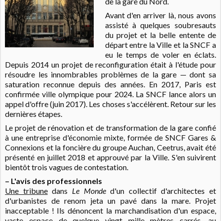
de la gare du Nord.
Avant d'en arriver là, nous avons
assisté à quelques soubresauts
du projet et la belle entente de
départ entre la Ville et la SNCF a
eu le temps de voler en éclats.
Depuis 2014 un projet de reconfiguration était à l'étude pour
résoudre les innombrables problèmes de la gare — dont sa
saturation reconnue depuis des années. En 2017, Paris est
confirmée ville olympique pour 2024. La SNCF lance alors un
appel d'offre (juin 2017). Les choses s'accélèrent. Retour sur les
dernières étapes.
Le projet de rénovation et de transformation de la gare confié
à une entreprise d'économie mixte, formée de SNCF Gares &
Connexions et la foncière du groupe Auchan, Ceetrus, avait été
présenté en juillet 2018 et approuvé par la Ville. S'en suivirent
bientôt trois vagues de contestation.
– L'avis des professionnels
Une tribune
dans
Le Monde
d'un collectif d'architectes et
d'urbanistes de renom jeta un pavé dans la mare.
Projet
inacceptable ! Ils dénoncent la marchandisation d'un espace,
vaste espace de quelque vingt mille mètres carrés, au