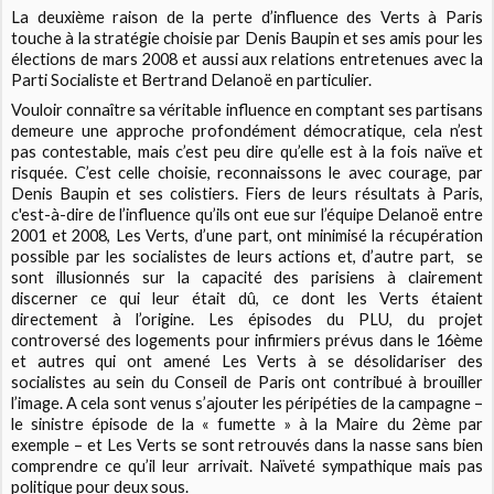
La deuxième raison de la perte d’influence des Verts à Paris
touche à la stratégie choisie par Denis Baupin et ses amis pour les
élections de mars 2008 et aussi aux relations entretenues avec la
Parti Socialiste et Bertrand Delanoë en particulier.
Vouloir connaître sa véritable influence en comptant ses partisans
demeure une approche profondément démocratique, cela n’est
pas contestable, mais c’est peu dire qu’elle est à la fois naïve et
risquée. C’est celle choisie, reconnaissons le avec courage, par
Denis Baupin et ses colistiers. Fiers de leurs résultats à Paris,
c'est-à-dire de l’influence qu’ils ont eue sur l’équipe Delanoë entre
2001 et 2008, Les Verts, d’une part, ont minimisé la récupération
possible par les socialistes de leurs actions et, d’autre part, se
sont illusionnés sur la capacité des parisiens à clairement
discerner ce qui leur était dû, ce dont les Verts étaient
directement à l’origine. Les épisodes du PLU, du projet
controversé des logements pour infirmiers prévus dans le 16ème
et autres qui ont amené Les Verts à se désolidariser des
socialistes au sein du Conseil de Paris ont contribué à brouiller
l’image. A cela sont venus s’ajouter les péripéties de la campagne –
le sinistre épisode de la « fumette » à la Maire du 2ème par
exemple – et Les Verts se sont retrouvés dans la nasse sans bien
comprendre ce qu’il leur arrivait. Naïveté sympathique mais pas
politique pour deux sous.