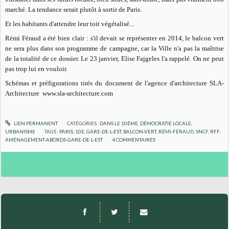
marché. La tendance serait plutôt à sortir de Paris.
Et les habitants d'attendre leur toit végétalisé...
Rémi Féraud a été bien clair : s'il devait se représenter en 2014, le balcon vert
ne sera plus dans son programme de campagne, car la Ville n'a pas la maîtrise
de la totalité de ce dossier. Le 23 janvier, Elise Fajgeles l'a rappelé. On ne peut
pas trop lui en vouloir.
Schémas et préfigurations tirés du document de l'agence d'architecture SLA-
Architecture www.sla-architecture.com
LIEN PERMANENT
CATÉGORIES :
DANS LE 10ÈME
,
DÉMOCRATIE LOCALE
,
URBANISME
TAGS :
PARIS
,
10E
,
GARE-DE-L-EST
,
BALCON-VERT
,
RÉMI-FÉRAUD
,
SNCF
,
RFF
,
AMÉNAGEMENT-ABORDS-GARE-DE-L-EST
4
COMMENTAIRES