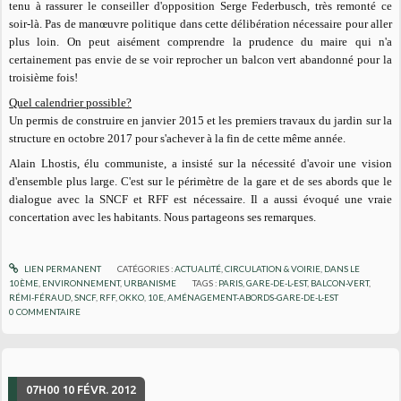
tenu à rassurer le conseiller d'opposition Serge Federbusch, très remonté ce
soir-là. Pas de manœuvre politique dans cette délibération nécessaire pour aller
plus loin. On peut aisément comprendre la prudence du maire qui n'a
certainement pas envie de se voir reprocher un balcon vert abandonné pour la
troisième fois!
Quel calendrier possible?
Un permis de construire en janvier 2015 et les premiers travaux du jardin sur la
structure en octobre 2017 pour s'achever à la fin de cette même année.
Alain Lhostis, élu communiste, a insisté sur la nécessité d'avoir une vision
d'ensemble plus large. C'est sur le périmètre de la gare et de ses abords que le
dialogue avec la SNCF et RFF est nécessaire
. Il a aussi évoqué une vraie
concertation avec les habitants. Nous partageons ses remarques.
LIEN PERMANENT
CATÉGORIES :
ACTUALITÉ
,
CIRCULATION & VOIRIE
,
DANS LE
10ÈME
,
ENVIRONNEMENT
,
URBANISME
TAGS :
PARIS
,
GARE-DE-L-EST
,
BALCON-VERT
,
RÉMI-FÉRAUD
,
SNCF
,
RFF
,
OKKO
,
10E
,
AMÉNAGEMENT-ABORDS-GARE-DE-L-EST
0
COMMENTAIRE
07H00
10
FÉVR. 2012