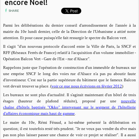
encore Noël!
SHARE
Parmi les délibérations du dernier conseil d'arrondissement de l'année à la
mairie du 10e lundi dernier, celle de la Direction de l'Urbanisme a attiré notre
attention. Et pour cause puisqu'elle fait ressurgir le spectre du Balcon vert.
Il s'agit "d'un nouveau protocole d'accord entre la Ville de Paris, la SNCF et
RFF (Réseaux Ferrés de France) relatif à l'acquisition d'un volume immobilier -
Opération Balcon Vert - Gare de l'Est - rue d'Alsace".
Rappelons juste que l'opération de construction d'un immeuble de bureaux sur
une emprise SNCF le long des voies rue d'Alsace n'a pas pu aboutir faute
d'investisseur. C'est sur la partie supérieure du bâtiment que le fameux Balcon
vert devait trouver sa place. (
voir ce que nous écrivions en février 2012
)
Les bureaux ne sont plus d'actualité. Il s'agirait maintenant d'un hôtel de trois
étages (hauteur de plafond réduite), proposé par une
nouvelle
chaîne d'hôtels baptisée "
Okko
" intervenant sur le segment de l'hôtellerie
d'affaires économique mais haut de gamme
.
Le maire du 10e, Rémi Féraud, a lui-même présenté la délibération en
question; il est toutefois resté très prudent.
"Je ne veux pas vendre du rêve mais
pas non plus laisser passer une chance de voir ce projet se réaliser". Il a aussi