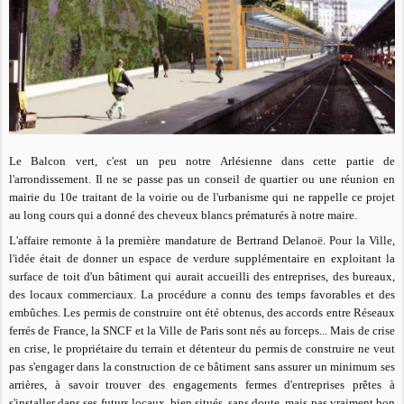
Le Balcon vert, c'est un peu notre Arlésienne dans cette partie de
l'arrondissement. Il ne se passe pas un conseil de quartier ou une réunion en
mairie du 10e traitant de la voirie ou de l'urbanisme qui ne rappelle ce projet
au long cours qui a donné des cheveux blancs prématurés à notre maire.
L'affaire remonte à la première mandature de Bertrand Delanoë. Pour la Ville,
l'idée était de donner un espace de verdure supplémentaire en exploitant la
surface de toit d'un bâtiment qui aurait accueilli des entreprises, des bureaux,
des locaux commerciaux. La procédure a connu des temps favorables et des
embûches. Les permis de construire ont été obtenus, des accords entre Réseaux
ferrés de France, la SNCF et la Ville de Paris sont nés au forceps... Mais de crise
en crise, le propriétaire du terrain et détenteur du permis de construire ne veut
pas s'engager dans la construction de ce bâtiment sans assurer un minimum ses
arrières, à savoir trouver des engagements fermes d'entreprises prêtes à
s'installer dans ses futurs locaux, bien situés, sans doute, mais pas vraiment bon