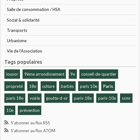
Salle de consommation / HSA
Social & solidarité
Transports
Urbanisme
Vie de l'Association
Tags populaires
louxor
9ème arrondissement
9e
conseil-de-quartier
propreté
18e
culture
barbès
paris 10e
Paris
paris 18e
voirie
goutte-d-or
paris-18e
paris-10e
scmr
10e
prévention
S'abonner au flux RSS
S'abonner au flux ATOM