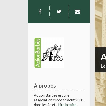
A
Le
À propos
Action Barbès est une
association créée en août 2001
dans les 9e et...
Lire la suite