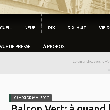
CUEIL
NEUF
DIX
DIX-HUIT
VIE 
VUE DE PRESSE
À PROPOS
Le dimanche, sous le viad
07H00
30
MAI 2017
Balcon Vert: à quand 