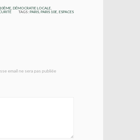
 10ÈME
,
DÉMOCRATIE LOCALE
,
CURITÉ
TAGS :
PARIS
,
PARIS 10E
,
ESPACES
sse email ne sera pas publiée