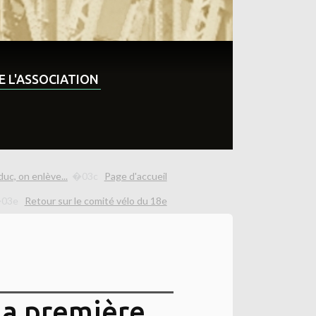
DE L'ASSOCIATION
uc, on enlève...
Page d'accueil
Retour sur le comité vélo du 18e
la première