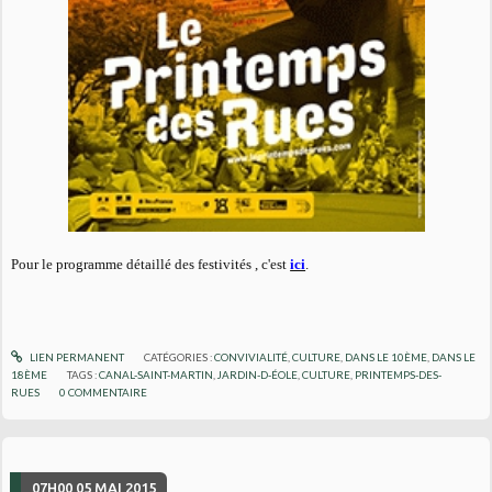
Pour le programme détaillé des festivités , c'est
ici
.
LIEN PERMANENT
CATÉGORIES :
CONVIVIALITÉ
,
CULTURE
,
DANS LE 10ÈME
,
DANS LE
18ÈME
TAGS :
CANAL-SAINT-MARTIN
,
JARDIN-D-ÉOLE
,
CULTURE
,
PRINTEMPS-DES-
RUES
0
COMMENTAIRE
07H00
05
MAI 2015