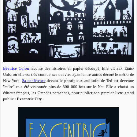
Béatrice Coron
raconte des histoires en papier découpé. Elle vit aux Etats-
Unis, où elle est très connue, ses oeuvres ayant entre autres décoré le métro de
New-York.
Sa conférence
devant le prestigieux auditoire de Ted est devenue
"culte" et a été visionnée plus de 800 000 fois sur le Net. Elle a choisi un
éditeur français, les Grandes personnes, pour publier son premier livre grand
public :
Excentric City
.