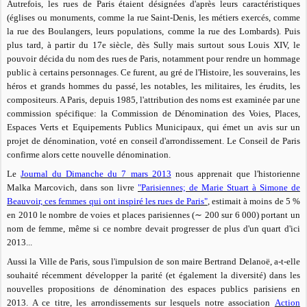
Autrefois, les rues de Paris étaient désignées d'après leurs caractéristiques
(églises ou monuments, comme la rue Saint-Denis, les métiers exercés, comme
la rue des Boulangers, leurs populations, comme la rue des Lombards). Puis
plus tard, à partir du 17e siècle, dès Sully mais surtout sous Louis XIV, le
pouvoir décida du nom des rues de Paris, notamment pour rendre un hommage
public à certains personnages. Ce furent, au gré de l'Histoire, les souverains, les
héros et grands hommes du passé, les notables, les militaires, les érudits, les
compositeurs. A Paris, depuis 1985, l'attribution des noms est examinée par une
commission spécifique: la Commission de Dénomination des Voies, Places,
Espaces Verts et Equipements Publics Municipaux, qui émet un avis sur un
projet de dénomination, voté en conseil d'arrondissement. Le Conseil de Paris
confirme alors cette nouvelle dénomination.
Le
Journal du Dimanche du 7 mars 2013
nous apprenait que l'historienne
Malka Marcovich, dans son livre
"Parisiennes; de Marie Stuart à Simone de
Beauvoir, ces femmes qui ont inspiré les rues de Paris"
, estimait à moins de 5 %
en 2010 le nombre de voies et places parisiennes (∼ 200 sur 6 000) portant un
nom de femme, même si ce nombre devait progresser de plus d'un quart d'ici
2013...
Aussi la Ville de Paris, sous l'impulsion de son maire Bertrand Delanoë, a-t-elle
souhaité récemment développer la parité (et également la diversité) dans les
nouvelles propositions de dénomination des espaces publics parisiens en
2013. A ce titre, les arrondissements sur lesquels notre association
Action