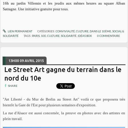
16h au jardin Villemin et les jeudis aux mêmes heures au square Alban
Satragne. Une initiative gratuite pour tous.
LIEN PERMANENT
CATÉGORIES :
CONVIVIALITÉ
,
CULTURE
,
DANS LE 10ÈME
,
SOCIAL &
SOLIDARITÉ
TAGS :
PARIS
,
10E
,
CULTURE
,
SOLIDARITÉ
,
IDÉAS BOX
0
COMMENTAIRE
13H00
09
AVRIL 2015
Le Street Art gagne du terrain dans le
nord du 10e
SHARE
"Art Liberté - du Mur de Berlin au Street Art" voilà ce que proposera très
bientôt la Gare de l'Est pour plusieurs semaines d'exposition.
La rue d'Alsace est aussi concernée, la preuve en photos avec des artistes en
plein travail.