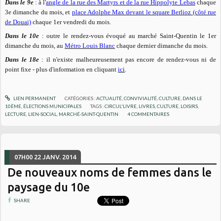
Dans le 9e
: à l'
angle de la rue des Martyrs et de la rue Hippolyte Lebas
chaque
3e dimanche du mois, et
place Adolphe Max devant le square Berlioz (côté rue
de Douai)
chaque 1er vendredi du mois.
Dans le 10e
: outre le rendez-vous évoqué au marché Saint-Quentin le 1er
dimanche du mois, au
Métro Louis Blanc
chaque dernier dimanche du mois.
Dans le 18e
: il n'existe malheureusement pas encore de rendez-vous ni de
point fixe - plus d'information en cliquant
ici
.
LIEN PERMANENT
CATÉGORIES :
ACTUALITÉ
,
CONVIVIALITÉ
,
CULTURE
,
DANS LE
10ÈME
,
ÉLECTIONS MUNICIPALES
TAGS :
CIRCUL'LIVRE
,
LIVRES
,
CULTURE
,
LOISIRS
,
LECTURE
,
LIEN-SOCIAL
,
MARCHÉ-SAINT-QUENTIN
4
COMMENTAIRES
07H00
22
JANV. 2014
De nouveaux noms de femmes dans le
paysage du 10e
SHARE