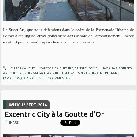
Le Street Art, que nous défendons dans le cadre de la Promenade Urbaine de
Barbès à Stalingrad, arrive doucement dans le nord de l'arrondissement. Encore
un effort pour arriver jusqu'au boulevard de la Chapelle !
LIEN PERMANENT
CATÉGORIES :
CULTURE
,
DANS LE 10ÈME
TAGS :
PARIS
,
STREET-
ART
,
CULTURE
,
RUE-D-ALSACE
,
ART-LIBERTÉ-DU-MUR-DE-BERLIN-AU-STREET-ART
,
EXPOSITION
,
GARE-DE-L'EST
1
COMMENTAIRE
06H30
16
SEPT. 2014
Excentric City à la Goutte d'Or
SHARE