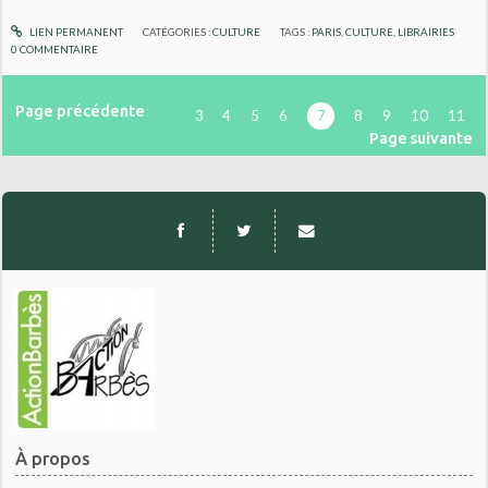
LIEN PERMANENT
CATÉGORIES :
CULTURE
TAGS :
PARIS
,
CULTURE
,
LIBRAIRIES
0
COMMENTAIRE
Page précédente
3
4
5
6
7
8
9
10
11
Page suivante
À propos