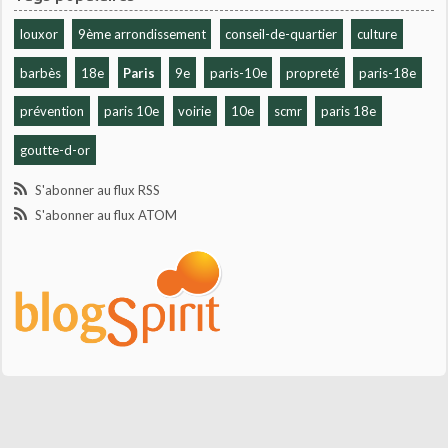
louxor
9ème arrondissement
conseil-de-quartier
culture
barbès
18e
Paris
9e
paris-10e
propreté
paris-18e
prévention
paris 10e
voirie
10e
scmr
paris 18e
goutte-d-or
S'abonner au flux RSS
S'abonner au flux ATOM