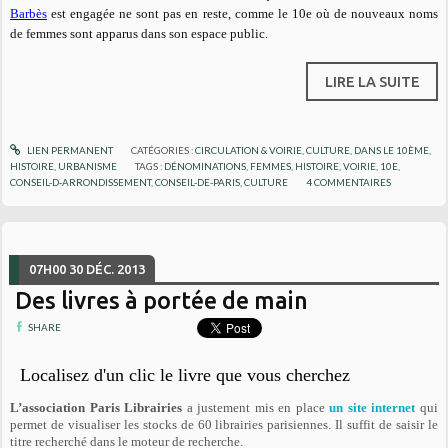
Barbès
est engagée ne sont pas en reste, comme le 10e où de nouveaux noms
de femmes sont apparus dans son espace public.
LIRE LA SUITE
LIEN PERMANENT
CATÉGORIES :
CIRCULATION & VOIRIE
,
CULTURE
,
DANS LE 10ÈME
,
HISTOIRE
,
URBANISME
TAGS :
DÉNOMINATIONS
,
FEMMES
,
HISTOIRE
,
VOIRIE
,
10E
,
CONSEIL-D-ARRONDISSEMENT
,
CONSEIL-DE-PARIS
,
CULTURE
4
COMMENTAIRES
07H00
30
DÉC. 2013
Des livres à portée de main
SHARE
Localisez d'un clic le livre que vous cherchez
L’association Paris Librairies
a justement mis en place
un site internet
qui
permet de visualiser les stocks de 60 librairies parisiennes. Il suffit de saisir le
titre recherché dans le moteur de recherche.