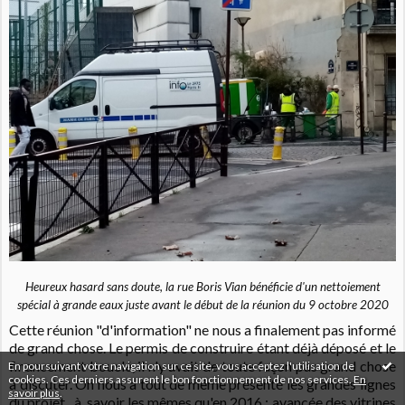
Heureux hasard sans doute, la rue Boris Vian bénéficie d'un nettoiement
spécial à grande eaux juste avant le début de la réunion du 9 octobre 2020
Cette réunion "d'information" ne nous a finalement pas informé
de grand chose. Le permis de construire étant déjà déposé et le
financement bouclé, il n'y avait de toute façon pas grand chose
En poursuivant votre navigation sur ce site, vous acceptez l'utilisation de
cookies. Ces derniers assurent le bon fonctionnement de nos services.
En
à discuter. On nous a tout de même présenté les grandes lignes
savoir plus
.
du projet, à savoir les mêmes qu'en 2016 : avancée des vitrines