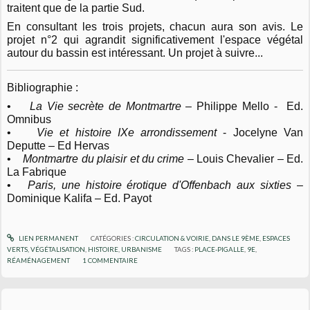
traitent que de la partie Sud.
En consultant les trois projets, chacun aura son avis. Le
projet n°2 qui agrandit significativement l'espace végétal
autour du bassin est intéressant.
Un projet à suivre...
Bibliographie :
•
La Vie secrète de Montmartre
– Philippe Mello - Ed.
Omnibus
•
Vie et histoire IXe arrondissement
- Jocelyne Van
Deputte – Ed Hervas
•
Montmartre du plaisir et du crime
– Louis Chevalier – Ed.
La Fabrique
•
Paris, une histoire érotique d'Offenbach aux sixties
–
Dominique Kalifa – Ed. Payot
LIEN PERMANENT
CATÉGORIES :
CIRCULATION & VOIRIE
,
DANS LE 9ÈME
,
ESPACES
VERTS, VÉGÉTALISATION
,
HISTOIRE
,
URBANISME
TAGS :
PLACE-PIGALLE
,
9E
,
RÉAMÉNAGEMENT
1
COMMENTAIRE