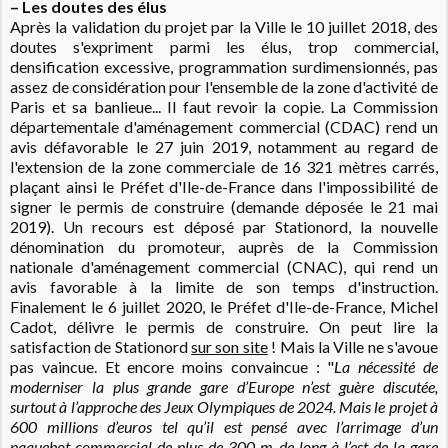
– Les doutes des élus
Après la validation du projet par la Ville le 10 juillet 2018, des
doutes s'expriment parmi les élus, trop commercial,
densification excessive, programmation surdimensionnés, pas
assez de considération pour l'ensemble de la zone d'activité de
Paris et sa banlieue... Il faut revoir la copie. La Commission
départementale d'aménagement commercial (CDAC) rend un
avis défavorable le 27 juin 2019, notamment au regard de
l'extension de la zone commerciale de 16 321 mètres carrés,
plaçant ainsi le Préfet d'Ile-de-France dans l'impossibilité de
signer le permis de construire (demande déposée le 21 mai
2019). Un recours est déposé par Stationord, la nouvelle
dénomination du promoteur, auprès de la Commission
nationale d'aménagement commercial (CNAC), qui rend un
avis favorable à la limite de son temps d'instruction.
Finalement le 6 juillet 2020, le Préfet d'Ile-de-France, Michel
Cadot, délivre le permis de construire. On peut lire la
satisfaction de Stationord
sur son site
! Mais la Ville ne s'avoue
pas vaincue. Et encore moins convaincue : "
La nécessité de
moderniser la plus grande gare d’Europe n’est guère discutée,
surtout à l’approche des Jeux Olympiques de 2024. Mais le projet à
600 millions d’euros tel qu’il est pensé avec l’arrimage d’un
paquebot commercial de plus de 300 m de long à l’est de la gare