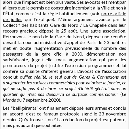
alors que l'impact est bien plus vaste. Ses avocats estiment par
ailleurs que le permis de construire incombait à la Ville et non à
l'État, comme c'est la règle habituellement (voir
notre article
de juillet
qui l'explique
). Même argument avancé par le
Collectif des habitants Gare du Nord / La Chapelle dans leur
recours gracieux déposé le 25 août. Une autre association,
Retrouvons le nord de la Gare du Nord, dépose une requête
devant la cour administrative d'appel de Paris, le 23 août, et
met en doute l'augmentation prévisionnelle du nombre des
passagers de la gare d'ici à 2030, démonstration non
satisfaisante, juge-t-elle, mais augmentation qui pour les
promoteurs du projet justifie l'extension programmée et lui
confère sa qualité d'intérêt général. L'avocat de l'association
conclut qu'"
en réalité, le seul but de Gares & Connexions est
d'augmenter les surfaces commerciales pour valoriser le foncier, ce
qui ne suffit pas à déclarer ce projet d'intérêt général dans un
quartier qui n'est pas dépourvu de surfaces commerciales.
" (
Le
Monde
du 7 septembre 2020).
Les "belligérants" ont finalement déposé leurs armes et conclu
un accord, c'est ce fameux protocole signé le 23 novembre
dernier. Qu'y trouve-t-on ?
La réduction du projet est patente,
mais pas autant que souhaitée.