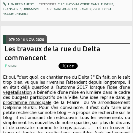
LIEN PERMANENT
CATÉGORIES :
CIRCULATION & VOIRIE
,
DANS LE 10ÈME
,
TRANSPORTS
,
URBANISME
TAGS :
GARE-DU-NORD
,
TRAVAUX
,
PROJET
,
2024
4
COMMENTAIRES
07H00
16
NOV. 2020
Les travaux de la rue du Delta
commencent
SHARE
Et oui, "c’est quoi, ce chantier rue du Delta ?" En fait, on le sait
trop bien, vu que les riverains l’attendent depuis longtemps. Il
en était déjà question à l’automne 2017 lorsque
l’idée d’une
végétalisation
a bénéficié d’une mise en lumière dans le cadre
des budgets participatifs de la Ville. Une idée reprise dans
le
programme municipale
de la Maire du 9e arrondissement
Delphine Bürkli. Pour s’en convaincre, il n’est qu’à faire une
petite recherche sur notre blog — à propos de recherche sur le
blog, il est amusant de redécouvrir tous les événements ou
simplement les nouvelles de notre quartier, sur plus de dix ans
et de constater comme le temps passe…. — et en trouver la
trace et toutes les explications possibles (voir notamment