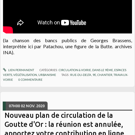
(la chanson des bancs publics de Georges Brassens,
interprétée ici par Patachou, une figure de la Butte. archives
INA).
LIEN PERMANENT
CATÉGORIES :
CIRCULATION & VOIRIE
,
DANS LE 9ÈME
,
ESPACES
VERTS, VÉGÉTALISATION
,
URBANISME
TAGS :
RUE-DU-DELTA
,
9E
,
CHANTIER
,
TRAVAUX-
VOIRIE
0
COMMENTAIRE
07H00
02
NOV. 2020
Nouveau plan de circulation de la
Goutte d'Or : la réunion est annulée,
apportez votre contribution en ligne