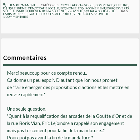
LIEN PERMANENT
CATÉGORIES :
CIRCULATION & VOIRIE
,
COMMERCE
,
CULTURE
,
DANS LE 18ÈME
,
DÉMOCRATIE LOCALE
,
ECONOMIE
,
ENVIRONNEMENT
,
ESPACES VERTS,
VÉGÉTALISATION
,
PRÉVENTION & SÉCURITÉ
,
PROPRETÉ
,
SOCIAL & SOLIDARITÉ
TAGS :
PARIS
,
PARIS 18E
,
GOUTTE D'OR
,
ESPACE PUBLIC
,
VENTES-À-LA-SAUVETTE
1
COMMENTAIRE
Commentaires
Merci beaucoup pour ce compte rendu..
Ca donne un peu espoir. D'autant que l'on nous promet
de "faire émerger des propositions d'actions et les mettre en
œuvre rapidement"
Une seule question.
"Quant à la requalification des arcades de la Goutte d'Or et de
la rue Boris Vian, Eric Lejoindre a rappelé son engagement
mais pas forcément pour la fin de la mandature..."
Pourquoi pas avant la fin de la mandature ?