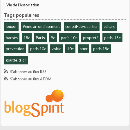
Vie de l'Association
Tags populaires
louxor
9ème arrondissement
conseil-de-quartier
culture
barbès
18e
Paris
9e
paris-10e
propreté
paris-18e
prévention
paris 10e
voirie
10e
scmr
paris 18e
goutte-d-or
S'abonner au flux RSS
S'abonner au flux ATOM