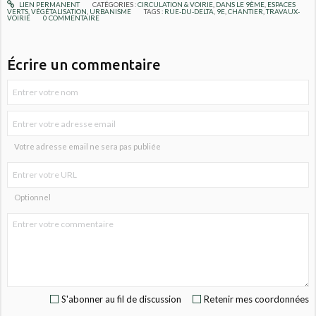
LIEN PERMANENT
CATÉGORIES :
CIRCULATION & VOIRIE
,
DANS LE 9ÈME
,
ESPACES
VERTS, VÉGÉTALISATION
,
URBANISME
TAGS :
RUE-DU-DELTA
,
9E
,
CHANTIER
,
TRAVAUX-
VOIRIE
0
COMMENTAIRE
Écrire un commentaire
Votre adresse email ne sera pas publiée
Optionnel
S'abonner au fil de discussion
Retenir mes coordonnées