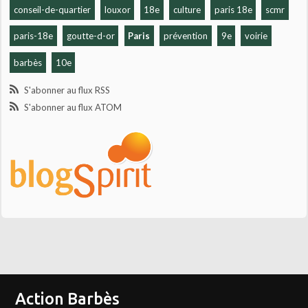
conseil-de-quartier
louxor
18e
culture
paris 18e
scmr
paris-18e
goutte-d-or
Paris
prévention
9e
voirie
barbès
10e
S'abonner au flux RSS
S'abonner au flux ATOM
Action Barbès