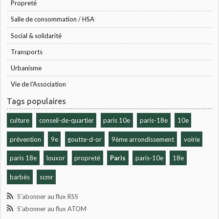
Propreté
Salle de consommation / HSA
Social & solidarité
Transports
Urbanisme
Vie de l'Association
Tags populaires
culture
conseil-de-quartier
paris 10e
paris-18e
10e
prévention
9e
goutte-d-or
9ème arrondissement
voirie
paris 18e
louxor
propreté
Paris
paris-10e
18e
barbès
scmr
S'abonner au flux RSS
S'abonner au flux ATOM