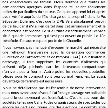
nos observations de terrain. Nous doutons que toutes les
camionnettes aperçues dans l'espace tri soient réellement
celles de particuliers du secteur. Ce qu'on apprend ici et après
avoir vérifié auprès de l'élu chargé de la propreté dans le 9e,
Sébastien Dulermo, c'est que la DPE 9e a absolument besoin
de ce lieu car il n'y a rien de tel dans cet arrondissement et la
déchetterie est proche. Le 10e utilise essentiellement l'espace
situé quai de Jemmapes qui n'est pas ouvert au public. Le 18e
bénéficie d'un autre espace porte de la Chapelle.
Nous n'avons pas manqué d'évoquer le marché qui nécessite
une réflexion transversale avec la délégation commerces
(Direction de l'attractivité et de l'emploi -DAE).
Pour limiter le
nettoyage, il faut supprimer les quantités d'aliments qui
arrivent déjà périmés car les broyeuses-compacteuses
n'arrivent pas à fournir.
Autre point, les nouvelles poubelles
bleues pour le compost sont peu ou mal remplies. Là aussi,
davantage de fermeté est nécessaire.
Nous ne détaillerons pas ici l'ensemble de notre intervention
mais nous avons aussi évoqué l'affichage sauvage verbalisable
quand le contrevenant est identifiable. C'est le cas pour des
sociétés telles que Canal+, des organisateurs de spectacles ou
encore les partis politiques lors des élections. Le contribuable