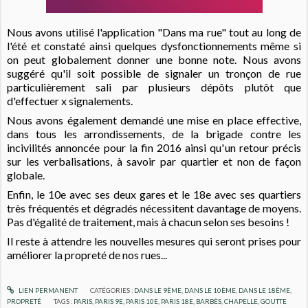
Nous avons utilisé l'application "Dans ma rue" tout au long de
l'été et constaté ainsi quelques dysfonctionnements même si
on peut globalement donner une bonne note. Nous avons
suggéré qu'il soit possible de signaler un tronçon de rue
particulièrement sali par plusieurs dépôts plutôt que
d'effectuer x signalements.
Nous avons également demandé
une mise en place effective,
dans tous les arrondissements, de la brigade contre les
incivilités annoncée pour la fin 2016 ainsi qu'
un retour précis
sur les verbalisations, à savoir par quartier et non de façon
globale.
Enfin, le 10e avec ses deux gares et le 18e avec ses quartiers
très fréquentés et dégradés nécessitent davantage de moyens.
Pas d'égalité de traitement, mais à chacun selon ses besoins !
Il reste à attendre les nouvelles mesures qui seront prises pour
améliorer la propreté de nos rues...
LIEN PERMANENT
CATÉGORIES :
DANS LE 9ÈME
,
DANS LE 10ÈME
,
DANS LE 18ÈME
,
PROPRETÉ
TAGS :
PARIS
,
PARIS 9E
,
PARIS 10E
,
PARIS 18E
,
BARBÈS
,
CHAPELLE
,
GOUTTE