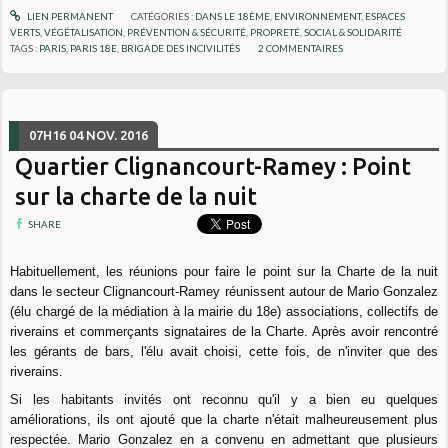
LIEN PERMANENT
CATÉGORIES :
DANS LE 18ÈME
,
ENVIRONNEMENT
,
ESPACES
VERTS, VÉGÉTALISATION
,
PRÉVENTION & SÉCURITÉ
,
PROPRETÉ
,
SOCIAL & SOLIDARITÉ
TAGS :
PARIS
,
PARIS 18E
,
BRIGADE DES INCIVILITÉS
2
COMMENTAIRES
07H16
04
NOV. 2016
Quartier Clignancourt-Ramey : Point
sur la charte de la nuit
SHARE
Habituellement, les réunions pour faire le point sur la Charte de la nuit
dans le secteur Clignancourt-Ramey réunissent autour de Mario Gonzalez
(élu chargé de la médiation à la mairie du 18e) associations, collectifs de
riverains et commerçants signataires de la Charte. Après avoir rencontré
les gérants de bars, l'élu avait choisi, cette fois, de n'inviter que des
riverains.
Si les habitants invités ont reconnu qu'il y a bien eu quelques
améliorations, ils ont ajouté que la charte n'était malheureusement plus
respectée. Mario Gonzalez en a convenu en admettant que plusieurs