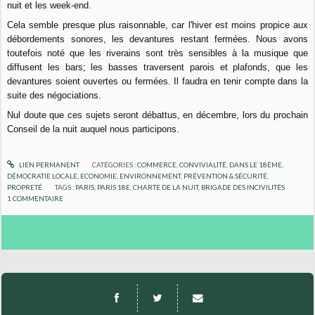
nuit et les week-end.
Cela semble presque plus raisonnable, car l'hiver est moins propice aux
débordements sonores, les devantures restant fermées. Nous avons
toutefois noté que les riverains sont très sensibles à la musique que
diffusent les bars; les basses traversent parois et plafonds, que les
devantures soient ouvertes ou fermées. Il faudra en tenir compte dans la
suite des négociations.
Nul doute que ces sujets seront débattus, en décembre, lors du prochain
Conseil de la nuit auquel nous participons.
LIEN PERMANENT
CATÉGORIES :
COMMERCE
,
CONVIVIALITÉ
,
DANS LE 18ÈME
,
DÉMOCRATIE LOCALE
,
ECONOMIE
,
ENVIRONNEMENT
,
PRÉVENTION & SÉCURITÉ
,
PROPRETÉ
TAGS :
PARIS
,
PARIS 18E
,
CHARTE DE LA NUIT
,
BRIGADE DES INCIVILITÉS
1
COMMENTAIRE