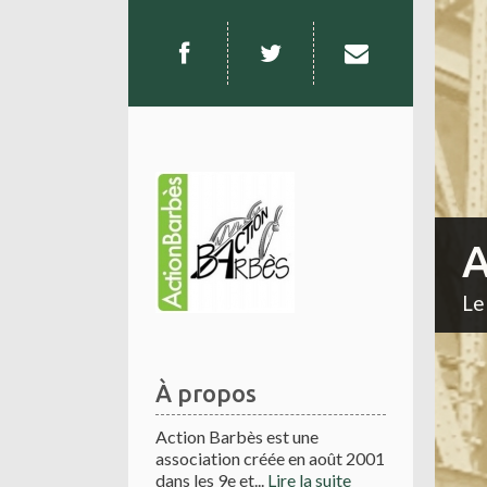
A
Le
À propos
Action Barbès est une
association créée en août 2001
dans les 9e et...
Lire la suite