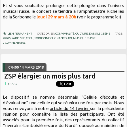
Et si vous souhaitez prolonger cette plongée dans l'univers
musical russe, le concert se tiendra à l'amphithéâtre Richelieu
de la Sorbonne le
jeudi 29 mars à 20h
(voir le programme
ici
)
LIEN PERMANENT
CATÉGORIES :
CONVIVIALITÉ
,
CULTURE
,
DANS LE 18ÈME
TAGS :
PARIS
,
PARIS 18E
,
COSU
,
SORBONNE CLIGNANCOURT
,
MUSIQUE RUSSE
0
COMMENTAIRE
07H00
14
MARS 2018
ZSP élargie: un mois plus tard
SHARE
Le dispositif se nomme désormais "Cellule d'écoute et
d'évaluation", une cellule qui se réunira une fois par mois. Nous
vous renvoyons à notre
article du 14 février
sur la précédente
réunion pour connaître la liste des participants. Ont été
associés pour la première fois, des représentants du collectif
"riverains-Lariboisière-gare du Nord" opposé au maintien de