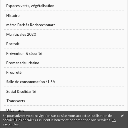
Espaces verts, végétalisation
Histoire
métro Barbès Rochcechouart
Municipales 2020
Portrait
Prévention & sécurité
Promenade urbaine
Propreté
Salle de consommation / HSA
Social & solidarité
Transports
Urbanisme
En poursuivant votre navigation sur ce site, vous acceptez l'utilisation de
Vie de l'Association
cookies. Ces derniers assurent le bon fonctionnement de nos services.
En
savoir plus
.