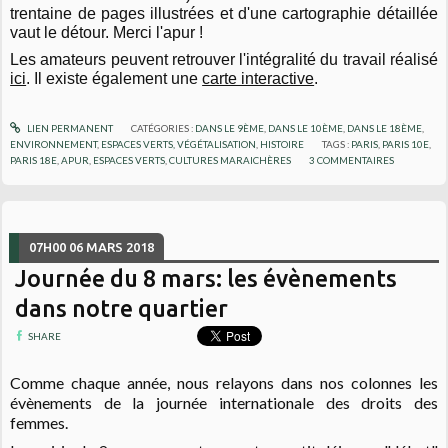
trentaine de pages illustrées et d'une cartographie détaillée
vaut le détour. Merci l'apur !
Les amateurs peuvent retrouver l'intégralité du travail réalisé
ici
. Il existe également une
carte interactive
.
LIEN PERMANENT
CATÉGORIES :
DANS LE 9ÈME
,
DANS LE 10ÈME
,
DANS LE 18ÈME
,
ENVIRONNEMENT
,
ESPACES VERTS, VÉGÉTALISATION
,
HISTOIRE
TAGS :
PARIS
,
PARIS 10E
,
PARIS 18E
,
APUR
,
ESPACES VERTS
,
CULTURES MARAICHÈRES
3
COMMENTAIRES
07H00
06
MARS 2018
Journée du 8 mars: les évènements
dans notre quartier
SHARE
Comme chaque année, nous relayons dans nos colonnes les
évènements de la journée internationale des droits des
femmes.