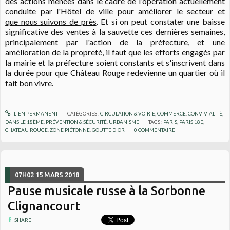
des actions menées dans le cadre de l'opération actuellement
conduite par l'Hôtel de ville pour améliorer le secteur et
que nous suivons de près
. Et si on peut constater une baisse
significative des ventes à la sauvette ces dernières semaines,
principalement par l'action de la préfecture, et une
amélioration de la propreté, il faut que les efforts engagés par
la mairie et la préfecture soient constants et s'inscrivent dans
la durée pour que Château Rouge redevienne un quartier où il
fait bon vivre.
LIEN PERMANENT
CATÉGORIES :
CIRCULATION & VOIRIE
,
COMMERCE
,
CONVIVIALITÉ
,
DANS LE 18ÈME
,
PRÉVENTION & SÉCURITÉ
,
URBANISME
TAGS :
PARIS
,
PARIS 18E
,
CHATEAU ROUGE
,
ZONE PIÉTONNE
,
GOUTTE D'OR
0
COMMENTAIRE
07H02
15
MARS 2018
Pause musicale russe à la Sorbonne
Clignancourt
SHARE