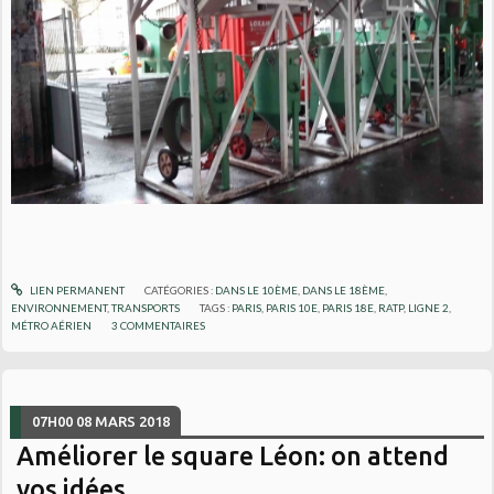
LIEN PERMANENT
CATÉGORIES :
DANS LE 10ÈME
,
DANS LE 18ÈME
,
ENVIRONNEMENT
,
TRANSPORTS
TAGS :
PARIS
,
PARIS 10E
,
PARIS 18E
,
RATP
,
LIGNE 2
,
MÉTRO AÉRIEN
3
COMMENTAIRES
07H00
08
MARS 2018
Améliorer le square Léon: on attend
vos idées