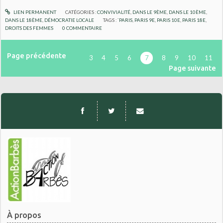
LIEN PERMANENT
CATÉGORIES :
CONVIVIALITÉ
,
DANS LE 9ÈME
,
DANS LE 10ÈME
,
DANS LE 18ÈME
,
DÉMOCRATIE LOCALE
TAGS :
¨PARIS
,
PARIS 9E
,
PARIS 10E
,
PARIS 18E
,
DROITS DES FEMMES
0
COMMENTAIRE
Page précédente
3
4
5
6
7
8
9
10
11
Page suivante
À propos