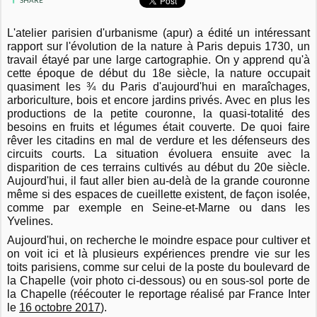
SHARE
L'atelier parisien d'urbanisme (apur) a édité un intéressant
rapport sur l'évolution de la nature à Paris depuis 1730, un
travail étayé par une large cartographie. On y apprend qu'à
cette époque de début du 18e siècle, la nature occupait
quasiment les ¾ du Paris d'aujourd'hui en maraîchages,
arboriculture, bois et encore jardins privés. Avec en plus les
productions de la petite couronne, la quasi-totalité des
besoins en fruits et légumes était couverte. De quoi faire
rêver les citadins en mal de verdure et les défenseurs des
circuits courts. La situation évoluera ensuite avec la
disparition de ces terrains cultivés au début du 20e siècle.
Aujourd'hui, il faut aller bien au-delà de la grande couronne
même si des espaces de cueillette existent, de façon isolée,
comme par exemple en Seine-et-Marne ou dans les
Yvelines.
Aujourd'hui, on recherche le moindre espace pour cultiver et
on voit ici et là plusieurs expériences prendre vie sur les
toits parisiens, comme sur celui de la poste du boulevard de
la Chapelle (voir photo ci-dessous) ou en sous-sol porte de
la Chapelle (réécouter le reportage réalisé par France Inter
le
16 octobre 2017
).