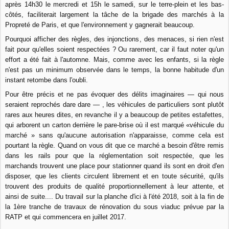
après 14h30 le mercredi et 15h le samedi, sur le terre-plein et les bas-
côtés, faciliterait largement la tâche de la brigade des marchés à la
Propreté de Paris, et que l'environnement y gagnerait beaucoup.
Pourquoi afficher des règles, des injonctions, des menaces, si rien n'est
fait pour qu'elles soient respectées ? Ou rarement, car il faut noter qu'un
effort a été fait à l'automne. Mais, comme avec les enfants, si la règle
n'est pas un minimum observée dans le temps, la bonne habitude d'un
instant retombe dans l'oubli.
Pour être précis et ne pas évoquer des délits imaginaires — qui nous
seraient reprochés dare dare — , les véhicules de particuliers sont plutôt
rares aux heures dites, en revanche il y a beaucoup de petites estafettes,
qui arborent un carton derrière le pare-brise où il est marqué «véhicule du
marché » sans qu'aucune autorisation n'apparaisse, comme cela est
pourtant la règle. Quand on vous dit que ce marché a besoin d'être remis
dans les rails pour que la réglementation soit respectée, que les
marchands trouvent une place pour stationner quand ils sont en droit d'en
disposer, que les clients circulent librement et en toute sécurité, qu'ils
trouvent des produits de qualité proportionnellement à leur attente, et
ainsi de suite.... Du travail sur la planche d'ici à l'été 2018, soit à la fin de
la 1ère tranche de travaux de rénovation du sous viaduc prévue par la
RATP et qui commencera en juillet 2017.