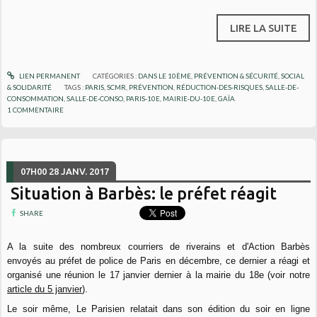
LIRE LA SUITE
LIEN PERMANENT
CATÉGORIES :
DANS LE 10ÈME
,
PRÉVENTION & SÉCURITÉ
,
SOCIAL
& SOLIDARITÉ
TAGS :
PARIS
,
SCMR
,
PRÉVENTION
,
RÉDUCTION-DES-RISQUES
,
SALLE-DE-
CONSOMMATION
,
SALLE-DE-CONSO
,
PARIS-10E
,
MAIRIE-DU-10E
,
GAÏA
1
COMMENTAIRE
07H00
28
JANV. 2017
Situation à Barbès: le préfet réagit
SHARE
A la suite des nombreux courriers de riverains et d'Action Barbès
envoyés au préfet de police de Paris en décembre, ce dernier a réagi et
organisé une réunion le 17 janvier dernier à la mairie du 18e (voir notre
article du 5 janvier
).
Le soir même, Le Parisien relatait dans son édition du soir en ligne