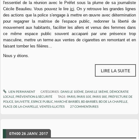
l'essentiel de la réunion avec le Préfet sous la plume de sa journaliste
Cécile Beaulieu. Vous pouvez le lire
ici
. On y retrouve les grandes lignes
des actions que la police s'engage à mettre en œuvre avec détermination
pour regagner la maitrise de l'espace public, redonner la liberté de
mouvement aux habitants, faciliter les allers et venus des femmes dans
ce même espace public souvent accaparé par une présence trop
masculine, mettre un terme aux ventes de cigarettes en remontant et en
faisant tomber les filières...
Nous y étions.
LIRE LA SUITE
LIEN PERMANENT
CATÉGORIES :
DANS LE 10ÈME
,
DANS LE 18ÈME
,
DÉMOCRATIE
LOCALE
,
PRÉVENTION & SÉCURITÉ
TAGS :
PARIS
,
PARIS 10E
,
PARIS 18E
,
PRÉFECTURE DE
POLICE
,
SAUVETTE
,
ESPACE PUBLIC
,
MARCHÉ BARBÈS
,
BD-BARBÈS
,
BD DE LA CHAPELLE
,
PLACE-DE-LA-CHAPELLE
,
VENTES-ILLICITES
27
COMMENTAIRES
07H00
26
JANV. 2017