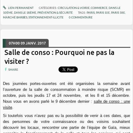
LIEN PERMANENT
CATÉGORIES :
CIRCULATION & VOIRIE
,
COMMERCE
,
DANS LE
10ÈME
,
DANS LE 18ÈME
,
PRÉVENTION & SÉCURITÉ
TAGS :
PARIS
,
PARIS 10E
,
PARIS 18E
,
MARCHÉ BARBÈS
,
STATIONNEMENT-ILLICITE
0
COMMENTAIRE
07H00
09
JANV. 2017
Salle de conso : Pourquoi ne pas la
visiter ?
SHARE
Des journées portes-ouvertes ont été organisées la semaine avant
l’ouverture de la salle de consommation à moindre risque (SCMR) en
octobre, puis les jeudis 17 et 24 novembre, et les 8 et 15 décembre.
Nous vous en avons parlé le 9 décembre dernier :
salle de conso : une
visite
.
Si toutefois vous n’avez pas eu la possibilité de venir à ces dates, que
des personnes de votre connaissance ou des voisins souhaitent
découvrir les locaux, rencontrer une partie de l’équipe de Gaïa, mieux