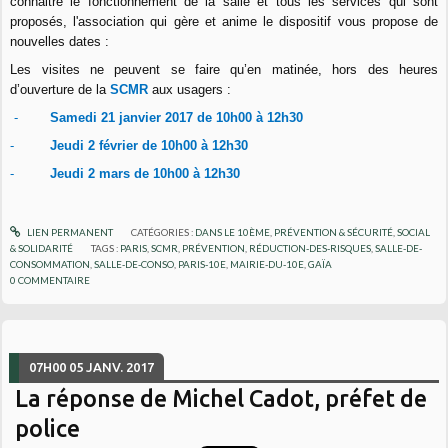
connaitre le fonctionnement de la salle et tous les services qui sont
proposés, l'association qui gère et anime le dispositif vous propose de
nouvelles dates :
Les visites ne peuvent se faire qu’en matinée, hors des heures
d’ouverture de la
SCMR
aux usagers :
-
Samedi 21 janvier 2017 de 10h00 à 12h30
-
Jeudi 2 février de 10h00 à 12h30
-
Jeudi 2 mars de 10h00 à 12h30
LIEN PERMANENT
CATÉGORIES :
DANS LE 10ÈME
,
PRÉVENTION & SÉCURITÉ
,
SOCIAL
& SOLIDARITÉ
TAGS :
PARIS
,
SCMR
,
PRÉVENTION
,
RÉDUCTION-DES-RISQUES
,
SALLE-DE-
CONSOMMATION
,
SALLE-DE-CONSO
,
PARIS-10E
,
MAIRIE-DU-10E
,
GAÏA
0
COMMENTAIRE
07H00
05
JANV. 2017
La réponse de Michel Cadot, préfet de
police