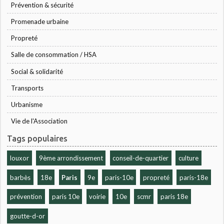
Prévention & sécurité
Promenade urbaine
Propreté
Salle de consommation / HSA
Social & solidarité
Transports
Urbanisme
Vie de l'Association
Tags populaires
louxor
9ème arrondissement
conseil-de-quartier
culture
barbès
18e
Paris
9e
paris-10e
propreté
paris-18e
prévention
paris 10e
voirie
10e
scmr
paris 18e
goutte-d-or